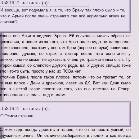
35806,21 написал(а):
И вообще, вот подумала я, а то, что Брану так плохо было и то,
что с Арьей после очень странного сна всё нормально никак не
связано?
язаны сон Арьи и видение Брана. Ей сначала снились образы ее
дсознания, а после из-за того, что Бран полез куда не следовало,
 тоже зацепило, поэтому у нее там Дени (вернее ее руки) появилась.
лепление, думаю, ее страх и триггер после того испытания у
зликих, оно не может не аукаться, очень уж травматичный опыт. Ну
второй смысл со слепотой другого рода, да. У других спящих тоже
гло что-то быть, просто у нас их ПОВа нет.
стояние Брана после такое плохое, потому что он трогает то, от
го ему плохо - Дени и драконов, лезет на ДК. Вот как Дени было
охо в шестой главе просто от того, что она слетала на Север.
отивоположные силы, лед и пламя.
35806,21 написал(а):
С Сэмом странно,
Сэмом надо всегда держать в голове, что он не просто умный, он
одуманный очень. Он отлично разбирается в людях и как всегда