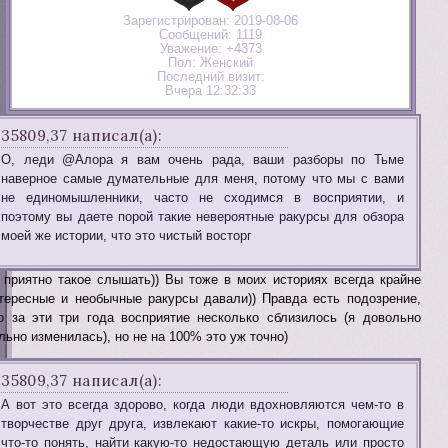
Зарегистрирован
: 2019-08-06
Сообщений:
1119
Уважение:
+4373
Пол:
Женский
Последний визит:
Вчера 12:32:33
35809,37 написал(а):
О, леди @Алора я вам очень рада, ваши разборы по Тьме
наверное самые думательные для меня, потому что мы с вами
не единомышленники, часто не сходимся в восприятии, и
поэтому вы даете порой такие невероятные ракурсы для обзора
моей же истории, что это чистый восторг
 приятно такое слышать)) Вы тоже в моих историях всегда крайне
тересные и необычные ракурсы давали)) Правда есть подозрение,
о за эти три года восприятие несколько сблизилось (я довольно
льно изменилась), но не на 100% это уж точно)
35809,37 написал(а):
А вот это всегда здорово, когда люди вдохновляются чем-то в
творчестве друг друга, извлекают какие-то искры, помогающие
что-то понять, найти какую-то недостающую деталь или просто