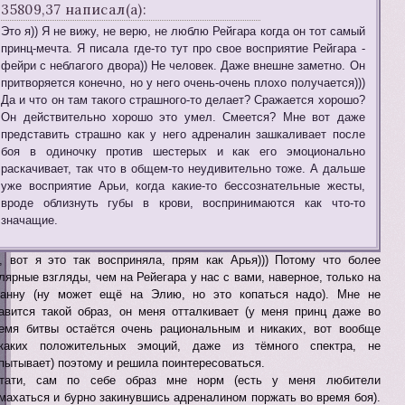
35809,37 написал(а):
Это я)) Я не вижу, не верю, не люблю Рейгара когда он тот самый
принц-мечта. Я писала где-то тут про свое восприятие Рейгара -
фейри с неблагого двора)) Не человек. Даже внешне заметно. Он
притворяется конечно, но у него очень-очень плохо получается)))
Да и что он там такого страшного-то делает? Сражается хорошо?
Он действительно хорошо это умел. Смеется? Мне вот даже
представить страшно как у него адреналин зашкаливает после
боя в одиночку против шестерых и как его эмоционально
раскачивает, так что в общем-то неудивительно тоже. А дальше
уже восприятие Арьи, когда какие-то бессознательные жесты,
вроде облизнуть губы в крови, воспринимаются как что-то
значащие.
, вот я это так восприняла, прям как Арья))) Потому что более
лярные взгляды, чем на Рейегара у нас с вами, наверное, только на
анну (ну может ещё на Элию, но это копаться надо). Мне не
авится такой образ, он меня отталкивает (у меня принц даже во
емя битвы остаётся очень рациональным и никаких, вот вообще
каких положительных эмоций, даже из тёмного спектра, не
пытывает) поэтому и решила поинтересоваться.
тати, сам по себе образ мне норм (есть у меня любители
махаться и бурно закинувшись адреналином поржать во время боя).