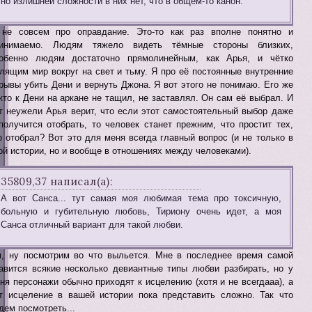
но излишней сложности в них нет, что в общем-то канон.
не совсем про оправдание. Это-то как раз вполне понятно и
ринимаемо. Людям тяжело видеть тёмные стороны близких,
обенно людям достаточно прямолинейным, как Арья, и чётко
лящим мир вокруг на свет и тьму. Я про её постоянные внутренние
рывы убить Дени и вернуть Джона. Я вот этого не понимаю. Его же
кто к Дени на аркане не тащил, не заставлял. Он сам её выбрал. И
т неужели Арья верит, что если этот самостоятельный выбор даже
получится отобрать, то человек станет прежним, что простит тех,
о отобрал? Вот это для меня всегда главный вопрос (и не только в
ой истории, но и вообще в отношениях между человеками).
35809,37 написал(а):
А вот Санса... тут самая моя любимая тема про токсичную,
больную и губительную любовь, Тириону очень идет, а моя
Санса отличный вариант для такой любви.
, ну посмотрим во что выльется. Мне в последнее время самой
авится всякие несколько девиантные типы любви разбирать, но у
ня персонажи обычно приходят к исцелению (хотя и не всегдааа), а
т исцеление в вашей истории пока представить сложно. Так что
дем посмотреть...