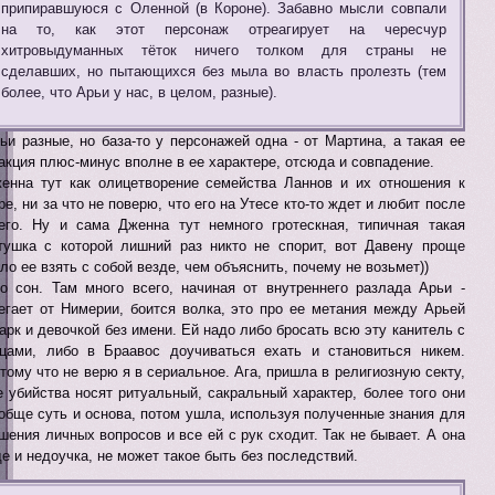
припиравшуюся с Оленной (в Короне). Забавно мысли совпали
на то, как этот персонаж отреагирует на чересчур
хитровыдуманных тёток ничего толком для страны не
сделавших, но пытающихся без мыла во власть пролезть (тем
более, что Арьи у нас, в целом, разные).
ьи разные, но база-то у персонажей одна - от Мартина, а такая ее
акция плюс-минус вполне в ее характере, отсюда и совпадение.
енна тут как олицетворение семейства Ланнов и их отношения к
ре, ни за что не поверю, что его на Утесе кто-то ждет и любит после
его. Ну и сама Дженна тут немного гротескная, типичная такая
тушка с которой лишний раз никто не спорит, вот Давену проще
ло ее взять с собой везде, чем объяснить, почему не возьмет))
о сон. Там много всего, начиная от внутреннего разлада Арьи -
егает от Нимерии, боится волка, это про ее метания между Арьей
арк и девочкой без имени. Ей надо либо бросать всю эту канитель с
цами, либо в Браавос доучиваться ехать и становиться никем.
тому что не верю я в сериальное. Ага, пришла в религиозную секту,
е убийства носят ритуальный, сакральный характер, более того они
обще суть и основа, потом ушла, используя полученные знания для
шения личных вопросов и все ей с рук сходит. Так не бывает. А она
е и недоучка, не может такое быть без последствий.