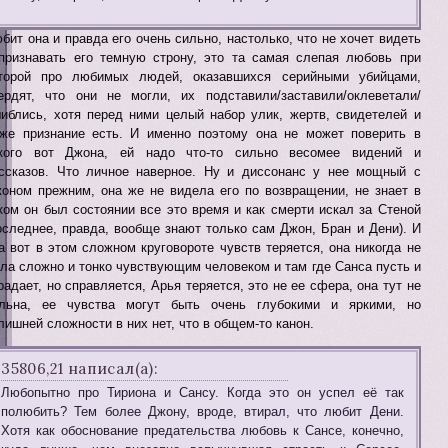
бит она и правда его очень сильно, настолько, что не хочет видеть
признавать его темную строну, это та самая слепая любовь при
торой про любимых людей, оказавшихся серийными убийцами,
ердят, что они не могли, их подставили/заставили/оклеветали/
иблись, хотя перед ними целый набор улик, жертв, свидетелей и
же признание есть. И именно поэтому она не может поверить в
кого вот Джона, ей надо что-то сильно весомее видений и
ссказов. Что личное наверное. Ну и диссонанс у нее мощный с
оном прежним, она же не видела его по возвращении, не знает в
ком он был состоянии все это время и как смерти искал за Стеной
оследнее, правда, вообще знают только сам Джон, Бран и Дени). И
а вот в этом сложном круговороте чувств теряется, она никогда не
ла сложно и тонко чувствующим человеком и там где Санса пусть и
радает, но справляется, Арья теряется, это не ее сфера, она тут не
льна, ее чувства могут быть очень глубокими и яркими, но
лишней сложности в них нет, что в общем-то канон.
35806,21 написал(а):
Любопытно про Тириона и Сансу. Когда это он успел её так
полюбить? Тем более Джону, вроде, втирал, что любит Дени.
Хотя как обоснование предательства любовь к Сансе, конечно,