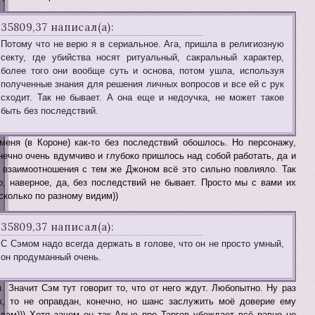
35809,37 написал(а):
Потому что не верю я в сериальное. Ага, пришла в религиозную
секту, где убийства носят ритуальный, сакральный характер,
более того они вообще суть и основа, потом ушла, используя
полученные знания для решения личных вопросов и все ей с рук
сходит. Так не бывает. А она еще и недоучка, не может такое
быть без последствий.
меня (в Короне) как-то без последствий обошлось. Но персонажу,
нечно очень вдумчиво и глубоко пришлось над собой работать, да и
 взаимоотношения с тем же Джоном всё это сильно повлияло. Так
о, наверное, да, без последствий не бывает. Просто мы с вами их
сколько по разному видим))
35809,37 написал(а):
С Сэмом надо всегда держать в голове, что он не просто умный,
он продуманный очень.
. Значит Сэм тут говорит то, что от него ждут. Любопытно. Ну раз
к, то не оправдан, конечно, но шанс заслужить моё доверие ему
дам))) Хотя зачем он так Арью про Таргов убеждает всё равно не