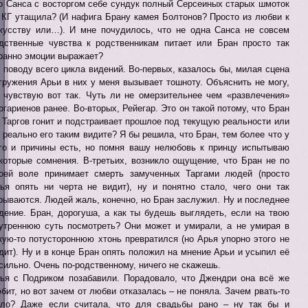
о Санса с восторгом себе сундук полный Серсеиных старых шмоток
 КГ утащила? (И нафига Брану камея Болтонов? Просто из любви к
кусству или…). И мне почудилось, что не одна Санса не совсем
дственные чувства к родственникам питает или Бран просто так
ранно эмоции выражает?
 поводу всего цикла видений. Во-первых, казалось бы, милая сцена
гружения Арьи в них у меня вызывает тошноту. Объяснить не могу,
 чувствую вот так. Чуть ли не омерзительнее чем «развлечения»
ргариенов ранее. Во-вторых, Рейегар. Это он такой потому, что Бран
 Таргов гонит и подстраивает прошлое под текущую реальности или
 реально его таким видите? Я бы решила, что Бран, тем более что у
го и причины есть, но помня вашу нелюбовь к принцу испытываю
которые сомнения. В-третьих, возникло ощущение, что Бран не по
оей воле принимает смерть замученных Таргами людей (просто
ья опять ни черта не видит), ну и понятно стало, чего они так
рываются. Людей жаль, конечно, но Бран заслужил. Ну и последнее
дение. Бран, дорогуша, а как ты будешь выглядеть, если на твою
утреннюю суть посмотреть? Они может и умирали, а не умирая в
кую-то потустороннюю хтонь превратился (но Арья упорно этого не
дит). Ну и в конце Бран опять положил на мнение Арьи и усыпил её
сильно. Очень по-родственному, ничего не скажешь.
ья с Подриком позабавили. Порадовало, что Джендри она всё же
бит, но вот зачем от любви отказалась – не поняла. Зачем рвать-то
ло? Даже если считала, что для свадьбы рано – ну так бы и