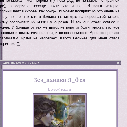
ня концовка - моя Корона (ну пока дед не напишет, по крайней
ере), а сериала вообще почти что и нет. И ваша история
спринимается скорее, как оридж. И моему восприятию это очень на
льзу пошло, так как я больше не смотрю на персонажей сквозь
изму восприятия их книжных образов. И так они стали сочнее и
уснее. И больше от тех же пыток не воротит (хотя, может, это моё
ношение в целом изменилось), и непрозорливость Арьи не цепляет
сволочизм Брана не напрягает. Как-то цельнее для меня стала
тория, вот)))
ПОДЕЛИТЬСЯ
2025-07-15 04:35:46
183
Без_паники Я_Фея
Межевой рыцарь