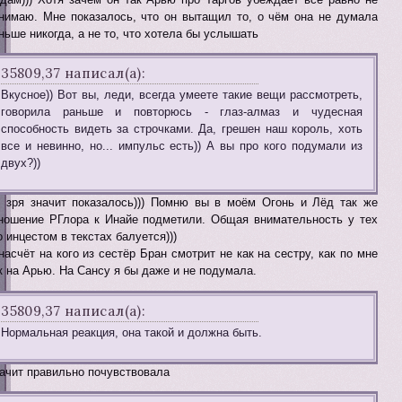
нимаю. Мне показалось, что он вытащил то, о чём она не думала
ньше никогда, а не то, что хотела бы услышать
35809,37 написал(а):
Вкусное)) Вот вы, леди, всегда умеете такие вещи рассмотреть,
говорила раньше и повторюсь - глаз-алмаз и чудесная
способность видеть за строчками. Да, грешен наш король, хоть
все и невинно, но... импульс есть)) А вы про кого подумали из
двух?))
 зря значит показалось))) Помню вы в моём Огонь и Лёд так же
ношение РГлора к Инайе подметили. Общая внимательность у тех
о инцестом в текстах балуется)))
насчёт на кого из сестёр Бран смотрит не как на сестру, как по мне
к на Арью. На Сансу я бы даже и не подумала.
35809,37 написал(а):
Нормальная реакция, она такой и должна быть.
ачит правильно почувствовала