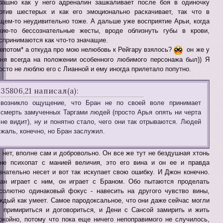
рашно как у него адреналин зашкаливает после боя в одиночку
отив шестерых и как его эмоционально раскачивает, так что в
щем-то неудивительно тоже. А дальше уже восприятие Арьи, когда
кие-то бессознательные жесты, вроде облизнуть губы в крови,
спринимаются как что-то значащие.
епотом* а откуда про мою нелюбовь к Рейгару взялось?
он же у
ня всегда на положении особенного любимого персонажа был)) Я
осто не люблю его с Лианной и ему иногда прилетало попутно.
35806,21 написал(а):
возникло ощущение, что Бран не по своей воле принимает
смерть замученных Таргами людей (просто Арья опять ни черта
не видит), ну и понятно стало, чего они так отрываются. Людей
жаль, конечно, но Бран заслужил.
 нет, вполне сам и добровольно. Он все же тут не бездушная хтонь
не психопат с манией величия, это его вина и он ее и правда
знательно несет и вот так искупает свою ошибку. И Джон конечно.
ан играет с ним, он играет с Браном. Обо пытаются проделать
солютно одинаковый фокус - навесить на другого чувство вины,
ждый как умеет. Самое пародоксальное, что они даже сейчас могли
 примириться и договориться, и Дени с Сансой замирить и жить
окойно, потому что пока еще ничего непоправимого не случилось,