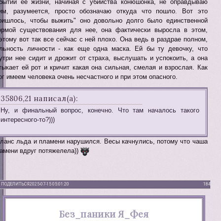
бытий ее жизни, начиная с убийства конюшонка, не оправдываю
им, разумеется, просто обозначаю откуда что пошло. Вот это
ришлось, чтобы выжить" оно довольно долго было единственной
рмой существования для нее, она фактически выросла в этом,
этому вот так все сейчас с ней плохо. Она ведь в раздрае полном,
льность личности - как еще одна маска. Ей бы ту девочку, что
утри нее сидит и дрожит от страха, выслушать и успокоить, а она
тыкает ей рот и кричит какая она сильная, смелая и взрослая. Как
ог имеем человека очень несчастного и при этом опасного.
35806,21 написал(а):
Ну, и финальный вопрос, конечно. Что там началось такого
интересного-то?)))
ланс льда и пламени нарушился. Весы качнулись, потому что чаша
амени вдруг потяжелела))
ПОДЕЛИТЬСЯ
2025-07-15 05:01:20
184
Без_паники Я_Фея