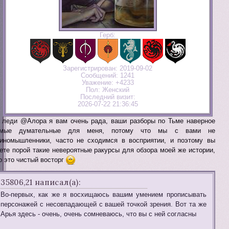
Герб:
Зарегистрирован
: 2019-09-02
Сообщений:
1241
Уважение:
+4233
Пол:
Женский
Последний визит:
2026-07-22 21:36:45
 леди @Алора я вам очень рада, ваши разборы по Тьме наверное
амые думательные для меня, потому что мы с вами не
иномышленники, часто не сходимся в восприятии, и поэтому вы
ете порой такие невероятные ракурсы для обзора моей же истории,
о это чистый восторг
35806,21 написал(а):
Во-первых, как же я восхищаюсь вашим умением прописывать
персонажей с несовпадающей с вашей точкой зрения. Вот та же
Арья здесь - очень, очень сомневаюсь, что вы с ней согласны