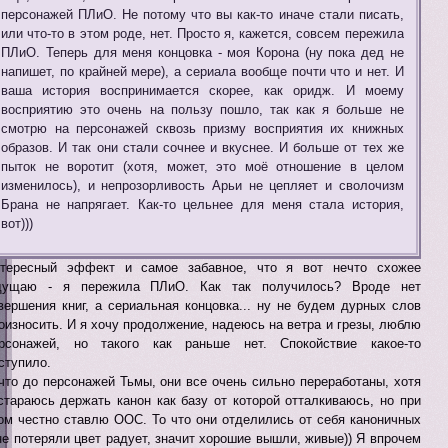
персонажей ПЛиО. Не потому что вы как-то иначе стали писать,
или что-то в этом роде, нет. Просто я, кажется, совсем пережила
ПЛиО. Теперь для меня концовка - моя Корона (ну пока дед не
напишет, по крайней мере), а сериала вообще почти что и нет. И
ваша история воспринимается скорее, как оридж. И моему
восприятию это очень на пользу пошло, так как я больше не
смотрю на персонажей сквозь призму восприятия их книжных
образов. И так они стали сочнее и вкуснее. И больше от тех же
пыток не воротит (хотя, может, это моё отношение в целом
изменилось), и непрозорливость Арьи не цепляет и сволочизм
Брана не напрягает. Как-то цельнее для меня стала история,
вот)))
тересный эффект и самое забавное, что я вот нечто схожее
щущаю - я пережила ПЛиО. Как так получилось? Вроде нет
вершения книг, а сериальная концовка... ну не будем дурных слов
оизносить. И я хочу продолжение, надеюсь на ветра и грезы, люблю
рсонажей, но такого как раньше нет. Спокойствие какое-то
ступило.
что до персонажей Тьмы, они все очень сильно переработаны, хотя
стараюсь держать канон как базу от которой отталкиваюсь, но при
ом честно ставлю ООС. То что они отделились от себя каноничных
не потеряли цвет радует, значит хорошие вышли, живые)) Я впрочем