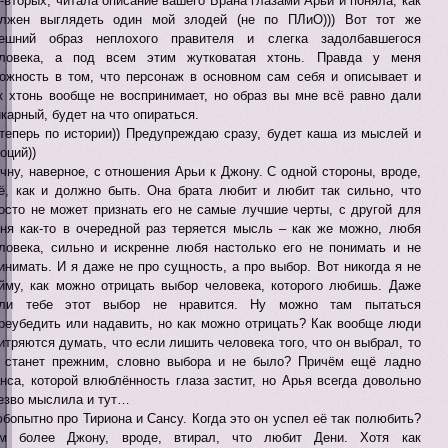
-вторых, читала описание вашего Брана глазами Арьи и поняла, как
лжен выглядеть один мой злодей (не по ПЛиО))) Вот тот же
ешний образ неплохого правителя и слегка задолбавшегося
ловека, а под всем этим жутковатая хтонь. Правда у меня
ожность в том, что персонаж в основном сам себя и описывает и
к хтонь вообще не воспринимает, но образ вы мне всё равно дали
карный, будет на что опираться.
теперь по истории)) Предупреждаю сразу, будет каша из мыслей и
оций))
чну, наверное, с отношения Арьи к Джону. С одной стороны, вроде,
ё, как и должно быть. Она брата любит и любит так сильно, что
осто не может признать его не самые лучшие черты, с другой для
ня как-то в очередной раз теряется мысль – как же можно, любя
ловека, сильно и искренне любя настолько его не понимать и не
инимать. И я даже не про сущность, а про выбор. Вот никогда я не
йму, как можно отрицать выбор человека, которого любишь. Даже
сли тебе этот выбор не нравится. Ну можно там пытаться
реубедить или надавить, но как можно отрицать? Как вообще люди
итряются думать, что если лишить человека того, что он выбрал, то
 станет прежним, словно выбора и не было? Причём ещё ладно
нса, которой влюблённость глаза застит, но Арья всегда довольно
езво мыслила и тут…
бопытно про Тириона и Сансу. Когда это он успел её так полюбить?
м более Джону, вроде, втирал, что любит Дени. Хотя как