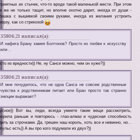
приятных их стычек, что-то вроде такой маленькой мести. При этом
а же не только тащит, но вполне охотно дарит, иногда от души -
башка с вышивкой своими руками, иногда из желания устроить
верзу, как со стрекозой
35806,21 написал(а):
И нафига Брану камея Болтонов? Просто из любви к искусству
или…
сто из вредности)) Не, ну Сансе можно, чем он хуже?))
35806,21 написал(а):
И мне почудилось, что не одна Санса не совсем родственные
чувства к родственникам питает или Бран просто так странно
эмоции выражает?
усное)) Вот вы, леди, всегда умеете такие вещи рассмотреть,
ворила раньше и повторюсь - глаз-алмаз и чудесная способность
деть за строчками. Да, грешен наш король, хоть все и невинно, но...
пульс есть)) А вы про кого подумали из двух?))