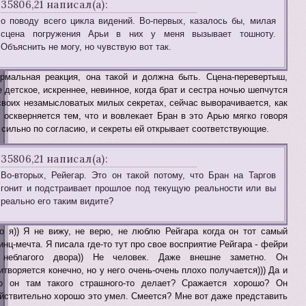
35806,21 написал(а):
о поводу всего цикла видений. Во-первых, казалось бы, милая
сцена погружения Арьи в них у меня вызывает тошноту.
Объяснить не могу, но чувствую вот так.
рмальная реакция, она такой и должна быть. Сцена-перевертыш,
е детское, искреннее, невинное, когда брат и сестра ночью шепчутся
своих незамысловатых милых секретах, сейчас выворачивается, как
 оскверняется тем, что и вовлекает Бран в это Арью мягко говоря
 сильно по согласию, и секреты ей открывает соответствующие.
35806,21 написал(а):
Во-вторых, Рейегар. Это он такой потому, что Бран на Таргов
гонит и подстраивает прошлое под текущую реальности или вы
реально его таким видите?
о я)) Я не вижу, не верю, не люблю Рейгара когда он тот самый
инц-мечта. Я писала где-то тут про свое восприятие Рейгара - фейри
 неблагого двора)) Не человек. Даже внешне заметно. Он
итворяется конечно, но у него очень-очень плохо получается))) Да и
о он там такого страшного-то делает? Сражается хорошо? Он
йствительно хорошо это умел. Смеется? Мне вот даже представить