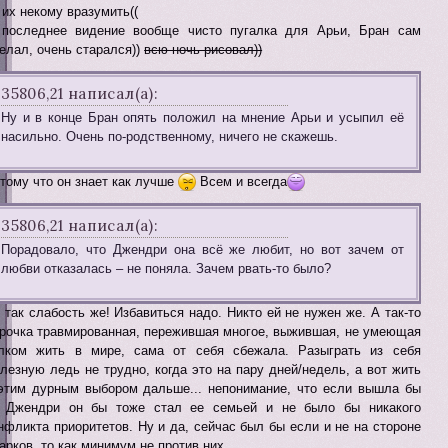
 их некому вразумить((
последнее видение вообще чисто пугалка для Арьи, Бран сам
елал, очень старался))
всю ночь рисовал))
35806,21 написал(а):
Ну и в конце Бран опять положил на мнение Арьи и усыпил её
насильно. Очень по-родственному, ничего не скажешь.
тому что он знает как лучше
Всем и всегда
35806,21 написал(а):
Порадовало, что Джендри она всё же любит, но вот зачем от
любви отказалась – не поняла. Зачем рвать-то было?
 так слабость же! Избавиться надо. Никто ей не нужен же. А так-то
рочка травмированная, пережившая многое, выжившая, не умеющая
лком жить в мире, сама от себя сбежала. Разыграть из себя
лезную ледь не трудно, когда это на пару дней/недель, а вот жить
этим дурным выбором дальше... непонимание, что если вышла бы
 Джендри он бы тоже стал ее семьей и не было бы никакого
нфликта приоритетов. Ну и да, сейчас был бы если и не на стороне
арков, то как минимум не против них.