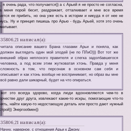
, я очень рада, что получается)) а с Арьей я не просто не согласна,
а меня порой бесит, раздражает, отталкивает и мне все время
чется ее прибить, но она уже есть в истории и никуда я от нее не
нусь. Ну и принцип пишешь про Арью - будь Арьей, хотя это очень
матывает.
35806,21 написал(а):
читала описание вашего Брана глазами Арьи и поняла, как
должен выглядеть один мой злодей (не по ПЛиО))) Вот тот же
внешний образ неплохого правителя и слегка задолбавшегося
человека, а под всем этим жутковатая хтонь. Правда у меня
сложность в том, что персонаж в основном сам себя и
описывает и как хтонь вообще не воспринимает, но образ вы мне
всё равно дали шикарный, будет на что опираться.
вот это всегда здорово, когда люди вдохновляются чем-то в
орчестве друг друга, извлекают какие-то искры, помогающие что-то
нять, найти какую-то недостающую деталь или просто дают нужный
строй)) Энергообмен))
35806,21 написал(а):
Начну, наверное, с отношения Арьи к Джону.