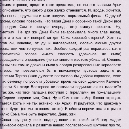
Сэмом странно, вроде и тоже предатель, но вы его глазами Арьи
к описываете, что как-то даже жалко становится. И, вроде, хочется,
обы понял, одумался и таки получил нормальный финал. С другой
ороны, сложно поверить, что такая Дени и особенно такой Джон (всё
 предал Сэм в первую очередь его) смогут простить. Ну,
смотрим. Не зря же Дени Лили зачаровывала много глав назад,
жет это как-то и повернётся для Сэма хорошей стороной. Хотя на
ргов он, конечно, от души наговаривает, словно любые другие
воеватели чем-то лучше них. Вообще каждый раз поражаюсь как в
еловеческой голове чья-то слабость (драконов не было)
евращается в оправдание (не так много и жестоко убивали). Словно,
ли бы эти самые драконы были у лордов раздробленных королевств
стерос не превратился бы в выжженную пустошь задолго до
явления Таргов («как думаете поступила бы добрая королева, если
 их семейку попросили убраться прочь на свой Драконий Камень?
т если бы люди Вестероса не пожелали подчиняться их власти?»
 так же, как твой папашка поступил с Тиреллами, не пожелавшими
о Серсее подчиниться, Сэм). Ну и Сэм тоже выбор Джона отрицать
тается (хоть и не так активно, как Арья). И радуется, что дракона у
го не будет (но мы то знаем, хе-хе). В общем перечитала я отрывок
жалко Сэма мне быть перестало. Дени, жги.
Санса прущая у всех подряд вещи это такой стёб над мадам
зайнером сериала и развитие наших послесезонных шуточек про то,