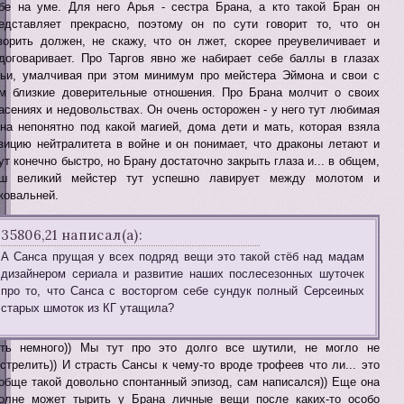
бе на уме. Для него Арья - сестра Брана, а кто такой Бран он
едставляет прекрасно, поэтому он по сути говорит то, что он
ворить должен, не скажу, что он лжет, скорее преувеличивает и
договаривает. Про Таргов явно же набирает себе баллы в глазах
ьи, умалчивая при этом минимум про мейстера Эймона и свои с
м близкие доверительные отношения. Про Брана молчит о своих
асениях и недовольствах. Он очень осторожен - у него тут любимая
на непонятно под какой магией, дома дети и мать, которая взяла
зицию нейтралитета в войне и он понимает, что драконы летают и
ут конечно быстро, но Брану достаточно закрыть глаза и... в общем,
ш великий мейстер тут успешно лавирует между молотом и
ковальней.
35806,21 написал(а):
А Санса прущая у всех подряд вещи это такой стёб над мадам
дизайнером сериала и развитие наших послесезонных шуточек
про то, что Санса с восторгом себе сундук полный Серсеиных
старых шмоток из КГ утащила?
ть немного)) Мы тут про это долго все шутили, не могло не
стрелить)) И страсть Сансы к чему-то вроде трофеев что ли... это
обще такой довольно спонтанный эпизод, сам написался)) Еще она
олне может тырить у Брана личные вещи после каких-то особо