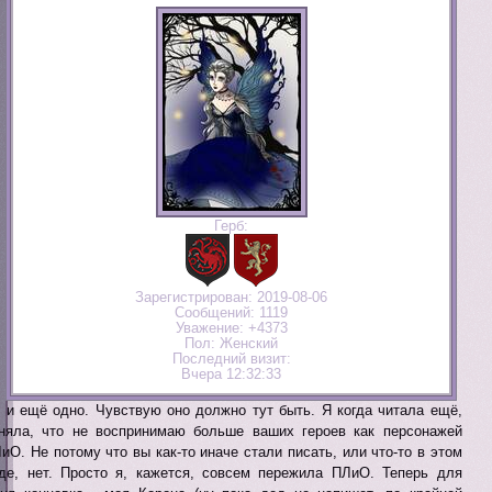
Герб:
Зарегистрирован
: 2019-08-06
Сообщений:
1119
Уважение:
+4373
Пол:
Женский
Последний визит:
Вчера 12:32:33
 и ещё одно. Чувствую оно должно тут быть. Я когда читала ещё,
няла, что не воспринимаю больше ваших героев как персонажей
иО. Не потому что вы как-то иначе стали писать, или что-то в этом
де, нет. Просто я, кажется, совсем пережила ПЛиО. Теперь для