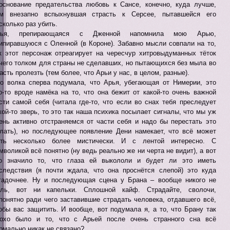
основание предательства любовь к Сансе, конечно, куда лучше,
м внезапно вспыхнувшая страсть к Серсее, пытавшейся его
сколько раз убить.
рья, препирающаяся с Дженной напомнила мою Арью,
ипиравшуюся с Оленной (в Короне). Забавно мысли совпали на то,
к этот персонаж отреагирует на чересчур хитровыдуманных тёток
чего толком для страны не сделавших, но пытающихся без мыла во
асть пролезть (тем более, что Арьи у нас, в целом, разные).
о волка сперва подумала, что Арья, убегающая от Нимерии, это
о-то вроде намёка на то, что она бежит от какой-то очень важной
сти самой себя (читала где-то, что если во снах тебя преследует
кой-то зверь, то это так наша психика посылает сигналы, что мы уж
ень активно отстраняемся от части себя и надо бы перестать это
лать), но последующее появление Дени намекает, что всё может
ть несколько более мистически. И с лентой интересно. С
мволикой всё понятно (ну ведь реально же ни черта не видит), а вот
о значило то, что глаза ей выкололи и будет ли это иметь
следствия (я почти ждала, что она проснётся слепой) это куда
гадочнее. Ну и последующая сцена у Брана – вообще никого не
ль, вот ни капельки. Сплошной кайф. Страдайте, сволочи,
понятно ради чего заставившие страдать человека, отдавшего всё,
обы вас защитить. И вообще, вот подумала я, а то, что Брану так
охо было и то, что с Арьей после очень странного сна всё
рмально никак не связано?