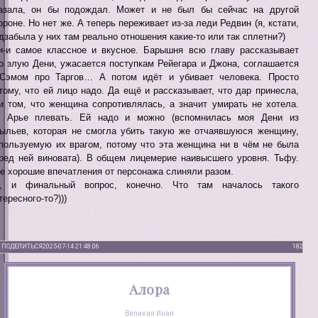
азала, он бы подождал. Может и не был бы сейчас на другой
ороне. Но нет же. А теперь переживает из-за леди Редвин (я, кстати,
дзабыла у них там реально отношения какие-то или так сплетни?)
и-и самое классное и вкусное. Барышня всю главу рассказывает
о злую Дени, ужасается поступкам Рейегара и Джона, соглашается
Сэмом про Таргов… А потом идёт и убивает человека. Просто
тому, что ей лицо надо. Да ещё и рассказывает, что дар принесла,
и том, что женщина сопротивлялась, а значит умирать не хотела.
 Арье плевать. Ей надо и можно (вспомнилась моя Дени из
ыльев, которая не смогла убить такую же отчаявшуюся женщину,
пользуемую их врагом, потому что эта женщина ни в чём не была
ред ней виновата). В общем лицемерие наивысшего уровня. Тьфу.
е хорошие впечатления от персонажа слиняли разом.
, и финальный вопрос, конечно. Что там началось такого
тересного-то?)))
ПОДЕЛИТЬСЯ
2025-07-14 21:48:06
182
Алора
Великая Иная