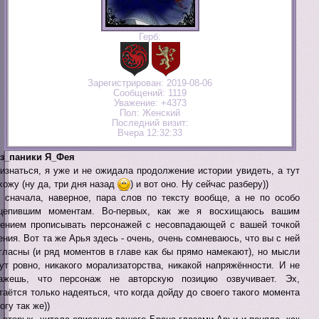
Герб:
Зарегистрирован
: 2019-08-06
Сообщений:
1119
Уважение:
+4373
Пол:
Женский
Последний визит:
Вчера 12:32:33
з_паники Я_Фея
изнаться, я уже и не ожидала продолжение истории увидеть, а тут
хожу (ну да, три дня назад
) и вот оно. Ну сейчас разберу))
 сначала, наверное, пара слов по тексту вообще, а не по особо
цепившим моментам. Во-первых, как же я восхищаюсь вашим
ением прописывать персонажей с несовпадающей с вашей точкой
ения. Вот та же Арья здесь - очень, очень сомневаюсь, что вы с ней
гласны (и ряд моментов в главе как бы прямо намекают), но мысли
ут ровно, никакого морализаторства, никакой напряжённости. И не
ажешь, что персонаж не авторскую позицию озвучивает. Эх,
таётся только надеяться, что когда дойду до своего такого момента
огу так же))