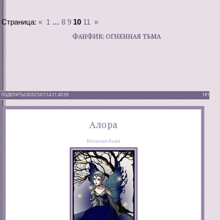
Страница:
«
1
…
8
9
10
11
»
ФАНФИК: ОГНЕННАЯ ТЬМА
ПОДЕЛИТЬСЯ
2025-07-14 21:43:09
181
Алора
Великая Иная