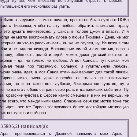
куда лучше, чем внезапно вспыхнувшая страсть к Серсее,
пытавшейся его несколько раз убить.
о было в задумке с самого начала, просто не было нужного ПОВа
дом с Тирионом, чтобы на эту любовь обратить внимание. Брану
о это думать неинтересно, у Сансы в голове Джон и власть. И я
когда не могла воспринимать слова о любви Тириона к Дени, не мог
 всерьез на что-то рассчитывать, он же не глупец, ну. Не вижу я там
бви и не видела никогда. Восхищение силой и смелостью, вера в
ролеву, общность целей и идей, может даже детский восторг от
аконов - да, но только не любовь. А вот Санса... тут самая моя
бимая тема про токсичную, больную и губительную любовь,
риону очень идет, а моя Санса отличный вариант для такой любви.
Тирион, имхо, очень даже способен не только на эгоистичные
лания, но и на такое вот глубокое, бескорыстное чувство, ну и
нечно же его любовь сыграет свою роль в дальнейших событиях. Ну
да, братские чувства к Серсее как-то смешны и в них не веришь, не
сле всего, что между ними было. Спасение себя как мотив тоже так
бе идея, все же Тирион заслуживает более достойную мотивацию
оих поступков и выборов.
35806,21 написал(а):
Арья, препирающаяся с Дженной напомнила мою Арью,