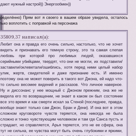
дают нужный настрой)) Энергообмен))
ределённо) Прям вот я своего в вашем образе увидела, осталось
лько воплотить с поправкой на персонажа
35809,37 написал(а):
Любит она и правда его очень сильно, настолько, что не хочет
видеть и признавать его темную строну, это та самая слепая
любовь при которой про любимых людей, оказавшихся
серийными убийцами, твердят, что они не могли, их подставили/
заставили/оклеветали/ошиблись, хотя перед ними целый набор
улик, жертв, свидетелей и даже признание есть. И именно
поэтому она не может поверить в такого вот Джона, ей надо что-
то сильно весомее видений и рассказов. Что личное наверное.
Ну и диссонанс у нее мощный с Джоном прежним, она же не
видела его по возвращении, не знает в каком он был состоянии
все это время и как смерти искал за Стеной (последнее, правда,
вообще знают только сам Джон, Бран и Дени). И она вот в этом
сложном круговороте чувств теряется, она никогда не была
сложно и тонко чувствующим человеком и там где Санса пусть и
страдает, но справляется, Арья теряется, это не ее сфера, она
тут не сильна, ее чувства могут быть очень глубокими и яркими,