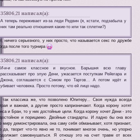
35806,21 написал(а):
А теперь переживает из-за леди Редвин (я, кстати, подзабыла у
них там реально отношения какие-то или так сплетни?)
т, ничего серьезного, у них просто, что называется секс по дружбе
огда после того турнира
35806,21 написал(а):
И-и-и самое классное и вкусное. Барышня всю главу
рассказывает про злую Дени, ужасается поступкам Рейегара и
Джона, соглашается с Сэмом про Таргов… А потом идёт и
убивает человека. Просто потому, что ей лицо надо.
 так классика же, что позволено Юпитеру... Своя нужда всегда
трая и важная, а другие просто капризничают. Когда корону хотят
нса и Бран, то у них достойные цели. Когда корону хочет Дени - это
достойное и порицаемо. Двойные стандарты. И ладно бы она все
о миру демонстрировала, она саму себя обманывает, хотя признает,
о да, творит что-то явно не то, понимает многое очень, но упорно
одолжает самовнушаться. Я отношу это на счет травм от всех