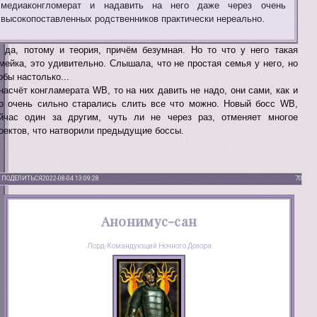
медиаконгломерат и надавить на него даже через очень
высокопоставленных родственников практически нереально.
 да, потому и теория, причём безумная. Но то что у него такая
мейка, это удивительно. Слышала, что не простая семья у него, но
обы настолько...
насчёт конгламерата WB, то на них давить не надо, они сами, как и
o очень сильно старались слить все что можно. Новый босс WB,
йчас один за другим, чуть ли не через раз, отменяет многое
оектов, что натворили предыдущие боссы.
ПОДЕЛИТЬСЯ
2022-08-04 13:09:28
70
Анонимус-сан
Лорд-Командующий Ночного Дозора