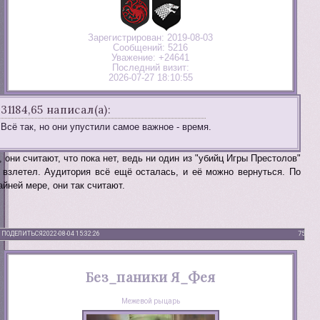
Зарегистрирован
: 2019-08-03
Сообщений:
5216
Уважение:
+24641
Последний визит:
2026-07-27 18:10:55
31184,65 написал(а):
Всё так, но они упустили самое важное - время.
, они считают, что пока нет, ведь ни один из "убийц Игры Престолов"
 взлетел. Аудитория всё ещё осталась, и её можно вернуться. По
айней мере, они так считают.
ПОДЕЛИТЬСЯ
2022-08-04 15:32:26
75
Без_паники Я_Фея
Межевой рыцарь