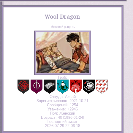
Wool Dragon
Межевой рыцарь
Герб:
Откуда:
Аксай
Зарегистрирован
: 2021-10-21
Сообщений:
1254
Уважение:
+2946
Пол:
Женский
Возраст:
40
[1986-01-24]
Последний визит:
2026-07-29 22:06:18