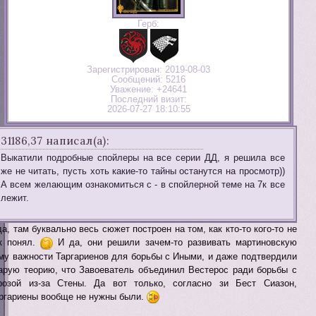
Герб:
Зарегистрирован
: 2019-08-03
Сообщений:
5216
Уважение:
+24641
Последний визит:
2026-07-27 18:10:55
31186,37 написал(а):
Выкатили подробные спойлеры на все серии ДД, я решила все
же не читать, пусть хоть какие-то тайны останутся на просмотр))
А всем желающим ознакомиться с - в спойлерной теме на 7к все
лежит.
а, там буквально весь сюжет построен на том, как кто-то кого-то не
к понял.
И да, они решили зачем-то развивать мартиновскую
му важности Таргариенов для борьбы с Иными, и даже подтвердили
арую теорию, что Завоеватель объединил Вестерос ради борьбы с
розой из-за Стены. Да вот только, согласно зи Бест Сиазон,
ргариены вообще не нужны были.