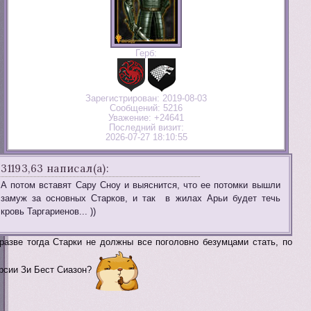
Герб:
Зарегистрирован
: 2019-08-03
Сообщений:
5216
Уважение:
+24641
Последний визит:
2026-07-27 18:10:55
31193,63 написал(а):
А потом вставят Сару Сноу и выяснится, что ее потомки вышли
замуж за основных Старков, и так в жилах Арьи будет течь
кровь Таргариенов... ))
разве тогда Старки не должны все поголовно безумцами стать, по
рсии Зи Бест Сиазон?