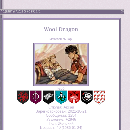
ПОДЕЛИТЬСЯ
2022-08-05 15:20:42
78
Wool Dragon
Межевой рыцарь
Герб:
Откуда:
Аксай
Зарегистрирован
: 2021-10-21
Сообщений:
1254
Уважение:
+2946
Пол:
Женский
Возраст:
40
[1986-01-24]