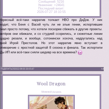
Сообщений:
5216
Уважение:
+24641
Последний визит:
2026-07-27 18:10:55
тересный всё-таки нарратив толкает НВО про ДиДов. У них
ходит, что Беня с Васей чуть ли не злые гении, испортившие
риал просто потому, что хотели поскорее сбежать в другие проекты.
актёров они обижали, и со студией ссорились, и сюжетные линии
щадно резали, и вообще, сотонински хохоча, надругались над
дной Игрой Престолов. Но этот нарратив явно вступает в
отиворечие с яростной защитой 8 сезона и финала. Так испортили
Ды ИП или всё-таки сняли шедевр на все времена?
ПОДЕЛИТЬСЯ
2022-08-03 20:05:47
64
Wool Dragon
Межевой рыцарь