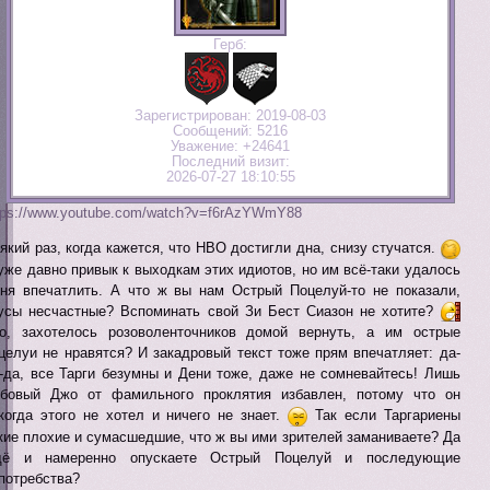
Герб:
Зарегистрирован
: 2019-08-03
Сообщений:
5216
Уважение:
+24641
Последний визит:
2026-07-27 18:10:55
tps://www.youtube.com/watch?v=f6rAzYWmY88
який раз, когда кажется, что НВО достигли дна, снизу стучатся.
уже давно привык к выходкам этих идиотов, но им всё-таки удалось
ня впечатлить. А что ж вы нам Острый Поцелуй-то не показали,
усы несчастные? Вспоминать свой Зи Бест Сиазон не хотите?
о, захотелось розоволенточников домой вернуть, а им острые
целуи не нравятся? И закадровый текст тоже прям впечатляет: да-
-да, все Тарги безумны и Дени тоже, даже не сомневайтесь! Лишь
бовый Джо от фамильного проклятия избавлен, потому что он
когда этого не хотел и ничего не знает.
Так если Таргариены
кие плохие и сумасшедшие, что ж вы ими зрителей заманиваете? Да
щё и намеренно опускаете Острый Поцелуй и последующие
потребства?