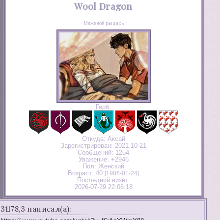
Wool Dragon
Межевой рыцарь
Герб:
Откуда:
Аксай
Зарегистрирован
: 2021-10-21
Сообщений:
1254
Уважение:
+2946
Пол:
Женский
Возраст:
40
[1986-01-24]
Последний визит:
2026-07-29 22:06:18
31178,3 написал(а):