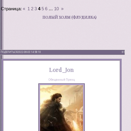
Страница:
«
1
2
3
4
5
6
…
10
»
ПОЛЫЙ ХОЛМ (ФЛУДИЛКА)
ПОДЕЛИТЬСЯ
2022-08-03 14:58:10
61
Lord_Jon
Обещанный Принц