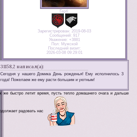
Герб:
Зарегистрирован
: 2019-08-03
Сообщений:
917
Уважение:
+3881
Пол:
Мужской
Последний визит:
2026-03-08 09:29:01
31158,2 написал(а):
Сегодня у нашего Домика День рожденья! Ему исполнилось 3
года! Пожелаем же ему расти большим и уютным!
к же быстро летит время, пусть тепло домашнего очага и дальше
одолжает радовать нас