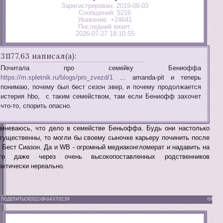
Зарегистрирован
: 2019-08-03
Сообщений:
5216
Уважение:
+24641
Последний визит:
2026-07-27 18:10:55
31177,63 написал(а):
Почитала про семейку Бениоффа
https://m.spletnik.ru/blogs/pro_zvezd/1
… amanda-pit и теперь
понимаю, почему был бест сезон эвер, и почему продолжается
истерия hbo, с таким семейством, там если Бениофф захочет
что-то, спорить опасно.
мневаюсь, что дело в семействе Беньоффа. Будь они настолько
гущественны, то могли бы своему сыночке карьеру починить после
 Бест Сиазон. Да и WB - огромный медиаконгломерат и надавить на
его даже через очень высокопоставленных родственников
актически нереально.
ПОДЕЛИТЬСЯ
2022-08-04 07:02:39
69