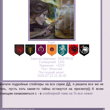
Герб:
Зарегистрирован
: 2019-09-02
Сообщений:
1241
Уважение:
+4233
Пол:
Женский
Последний визит:
2026-07-22 21:36:45
катили подробные спойлеры на все серии ДД, я решила все же не
тать, пусть хоть какие-то тайны останутся на просмотр)) А всем
лающим ознакомиться с - в
спойлерной теме на 7к все лежит.
ПОДЕЛИТЬСЯ
2022-08-04 15:40:57
76