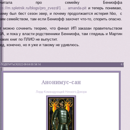
очитала про семейку Бениоффа
tps://m.spletnik.ru/blogs/pro_zvezd/1 … amanda-pit
и теперь понимаю,
чему был бест сезон эвер, и почему продолжается истерия hbo, с
ким семейством, там если Бениофф захочет что-то, спорить опасно.
т можно сочинить теорию, что финал ИП заказан правительством
А, и пока у власти родственники Бенниофа, там глядишь и Мартин
каких книг по ПЛИО не выпустит.
ед, конечно, но я уже и такому не удивлюсь.
ПОДЕЛИТЬСЯ
2022-08-04 00:54:14
67
Анонимус-сан
Лорд-Командующий Ночного Дозора