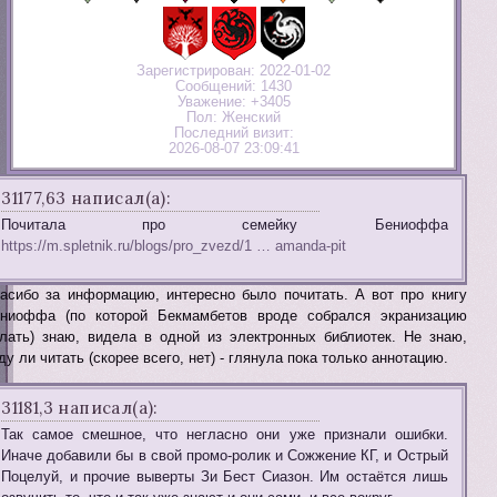
Зарегистрирован
: 2022-01-02
Сообщений:
1430
Уважение:
+3405
Пол:
Женский
Последний визит:
2026-08-07 23:09:41
31177,63 написал(а):
Почитала про семейку Бениоффа
https://m.spletnik.ru/blogs/pro_zvezd/1 … amanda-pit
асибо за информацию, интересно было почитать. А вот про книгу
ниоффа (по которой Бекмамбетов вроде собрался экранизацию
лать) знаю, видела в одной из электронных библиотек. Не знаю,
ду ли читать (скорее всего, нет) - глянула пока только аннотацию.
31181,3 написал(а):
Так самое смешное, что негласно они уже признали ошибки.
Иначе добавили бы в свой промо-ролик и Сожжение КГ, и Острый
Поцелуй, и прочие выверты Зи Бест Сиазон. Им остаётся лишь