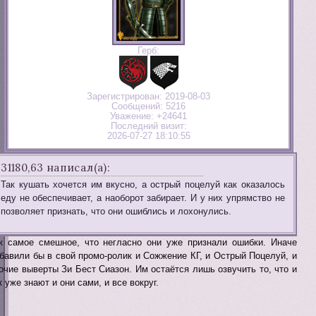
Герб:
Зарегистрирован
: 2019-08-03
Сообщений:
5216
Уважение:
+24641
Последний визит:
2026-07-27 18:10:55
31180,63 написал(а):
Так кушать хочется им вкусно, а острый поцелуй как оказалось
еду не обеспечивает, а наоборот забирает. И у них упрямство не
позволяет признать, что они ошиблись и лохонулись.
к самое смешное, что негласно они уже признали ошибки. Иначе
бавили бы в свой промо-ролик и Сожжение КГ, и Острый Поцелуй, и
очие выверты Зи Бест Сиазон. Им остаётся лишь озвучить то, что и
к уже знают и они сами, и все вокруг.