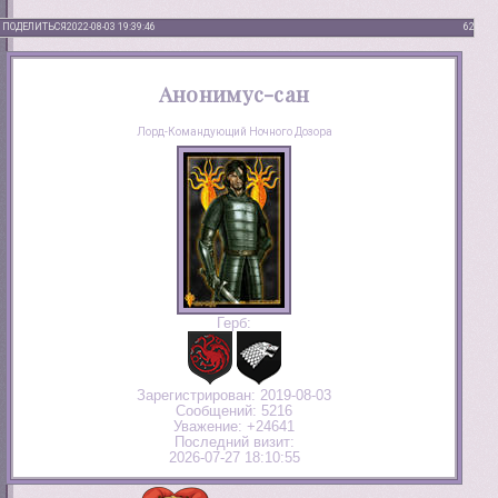
ПОДЕЛИТЬСЯ
2022-08-03 19:39:46
62
Анонимус-сан
Лорд-Командующий Ночного Дозора
Герб:
Зарегистрирован
: 2019-08-03
Сообщений:
5216
Уважение:
+24641
Последний визит:
2026-07-27 18:10:55