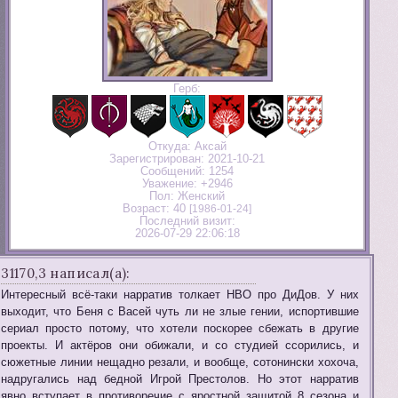
Герб:
Откуда:
Аксай
Зарегистрирован
: 2021-10-21
Сообщений:
1254
Уважение:
+2946
Пол:
Женский
Возраст:
40
[1986-01-24]
Последний визит:
2026-07-29 22:06:18
31170,3 написал(а):
Интересный всё-таки нарратив толкает НВО про ДиДов. У них
выходит, что Беня с Васей чуть ли не злые гении, испортившие
сериал просто потому, что хотели поскорее сбежать в другие
проекты. И актёров они обижали, и со студией ссорились, и
сюжетные линии нещадно резали, и вообще, сотонински хохоча,
надругались над бедной Игрой Престолов. Но этот нарратив
явно вступает в противоречие с яростной защитой 8 сезона и