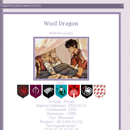
ПОДЕЛИТЬСЯ
2022-08-04 13:23:55
71
Wool Dragon
Межевой рыцарь
Герб:
Откуда:
Аксай
Зарегистрирован
: 2021-10-21
Сообщений:
1254
Уважение:
+2946
Пол:
Женский
Возраст:
40
[1986-01-24]
Последний визит:
2026-07-29 22:06:18