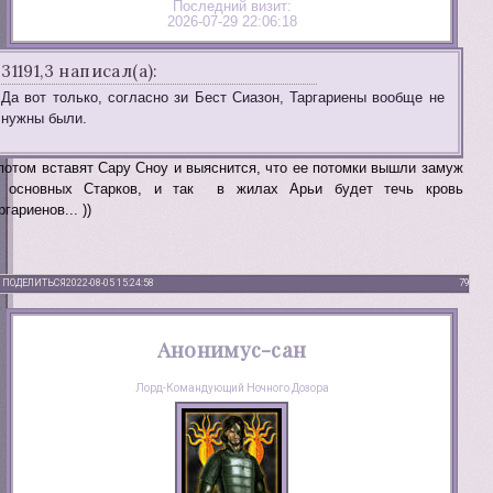
Последний визит:
2026-07-29 22:06:18
31191,3 написал(а):
Да вот только, согласно зи Бест Сиазон, Таргариены вообще не
нужны были.
потом вставят Сару Сноу и выяснится, что ее потомки вышли замуж
 основных Старков, и так в жилах Арьи будет течь кровь
ргариенов... ))
ПОДЕЛИТЬСЯ
2022-08-05 15:24:58
79
Анонимус-сан
Лорд-Командующий Ночного Дозора