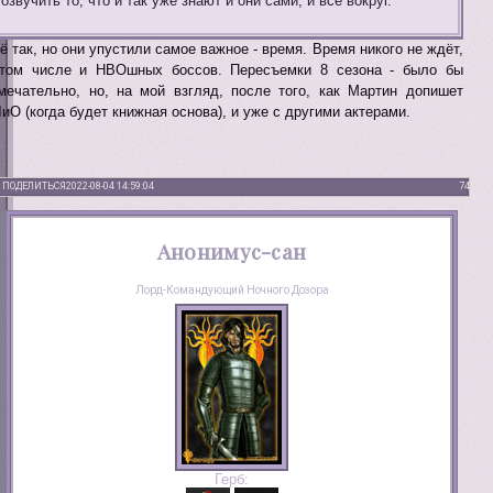
озвучить то, что и так уже знают и они сами, и все вокруг.
ё так, но они упустили самое важное - время. Время никого не ждёт,
том числе и НВОшных боссов. Пересъемки 8 сезона - было бы
мечательно, но, на мой взгляд, после того, как Мартин допишет
иО (когда будет книжная основа), и уже с другими актерами.
ПОДЕЛИТЬСЯ
2022-08-04 14:59:04
74
Анонимус-сан
Лорд-Командующий Ночного Дозора
Герб: