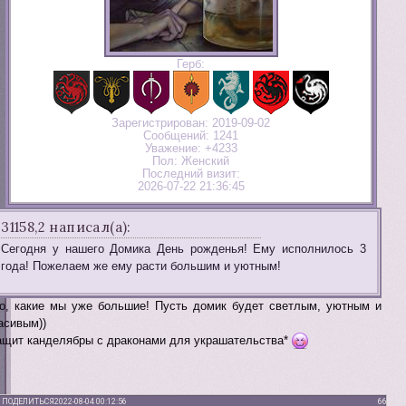
Герб:
Зарегистрирован
: 2019-09-02
Сообщений:
1241
Уважение:
+4233
Пол:
Женский
Последний визит:
2026-07-22 21:36:45
31158,2 написал(а):
Сегодня у нашего Домика День рожденья! Ему исполнилось 3
года! Пожелаем же ему расти большим и уютным!
о, какие мы уже большие! Пусть домик будет светлым, уютным и
асивым))
ащит канделябры с драконами для украшательства*
ПОДЕЛИТЬСЯ
2022-08-04 00:12:56
66