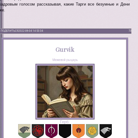
кадровым голосом рассказывая, какие Тарги все безумные и Дени
же.
ПОДЕЛИТЬСЯ
2022-08-04 14:53:34
73
Gurvik
Межевой рыцарь
Герб: