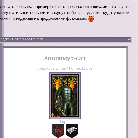
ли это попытка примириться с розоволенточниками, то пусть
зьмут эти свои попытки и засунут себе в... туда же, куда ушли их
йтинги и надежды на продолжение франшизы.
ПОДЕЛИТЬСЯ
2022-08-04 01:28:56
68
Анонимус-сан
Лорд-Командующий Ночного Дозора
Герб: