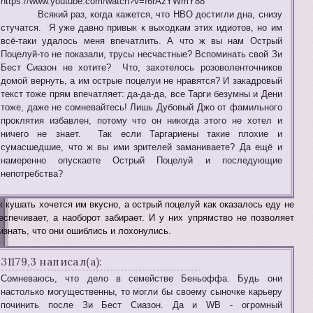
https://www.youtube.com/watch?v=f6rAzYWmY88
Всякий раз, когда кажется, что НВО достигли дна, снизу
стучатся. Я уже давно привык к выходкам этих идиотов, но им
всё-таки удалось меня впечатлить. А что ж вы нам Острый
Поцелуй-то не показали, трусы несчастные? Вспоминать свой Зи
Бест Сиазон не хотите? Что, захотелось розоволенточников
домой вернуть, а им острые поцелуи не нравятся? И закадровый
текст тоже прям впечатляет: да-да-да, все Тарги безумны и Дени
тоже, даже не сомневайтесь! Лишь Дубовый Джо от фамильного
проклятия избавлен, потому что он никогда этого не хотел и
ничего не знает. Так если Таргариены такие плохие и
сумасшедшие, что ж вы ими зрителей заманиваете? Да ещё и
намеренно опускаете Острый Поцелуй и последующие
непотребства?
к кушать хочется им вкусно, а острый поцелуй как оказалось еду не
еспечивает, а наоборот забирает. И у них упрямство не позволяет
изнать, что они ошиблись и лохонулись.
31179,3 написал(а):
Сомневаюсь, что дело в семействе Беньоффа. Будь они
настолько могущественны, то могли бы своему сыночке карьеру
починить после Зи Бест Сиазон. Да и WB - огромный