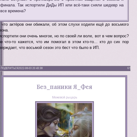
финала. Так испортили ДиДы ИП или всё-таки сняли шедевр на
все времена?
 что актёров они обижали, об этом слухи ходили ещё до восьмого
зона.
испортили они очень многое, но по своей ли воле, вот в чем вопрос?
е что-то кажется, что им помогал в этом кто-то... кто до сих пор
верждает, что восьмой сезон это бест что было в ИП.
ПОДЕЛИТЬСЯ
2022-08-03 20:43:38
65
Без_паники Я_Фея
Межевой рыцарь