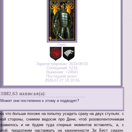
Герб:
Зарегистрирован
: 2019-08-03
Сообщений:
5216
Уважение:
+24641
Последний визит:
2026-07-27 18:10:55
31182,63 написал(а):
Может они постепенно к этому и подводят?
ка что больше похоже на попытку усидеть сразу на двух стульях: с
ной стороны, снимем видосик про Дени, чтоб розоволенточникам
нравилось и не будем туда спорных моментов вставлять, а, с
угой, продолжим настаивать на каноничности Зи Бест сиазон,