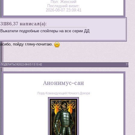
Пол:
Женский
Последний визит:
2026-08-07 23:09:41
31186,37 написал(а):
Выкатили подробные спойлеры на все серии ДД
асибо, пойду гляну-почитаю.
ПОДЕЛИТЬСЯ
2022-08-05 15:13:42
77
Анонимус-сан
Лорд-Командующий Ночного Дозора