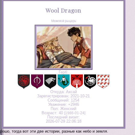
Wool Dragon
Межевой рыцарь
Герб:
Откуда:
Аксай
Зарегистрирован
: 2021-10-21
Сообщений:
1254
Уважение:
+2946
Пол:
Женский
Возраст:
40
[1986-01-24]
Последний визит:
2026-07-29 22:06:18
рошо, тогда вот эти две истории, разные как небо и земля.