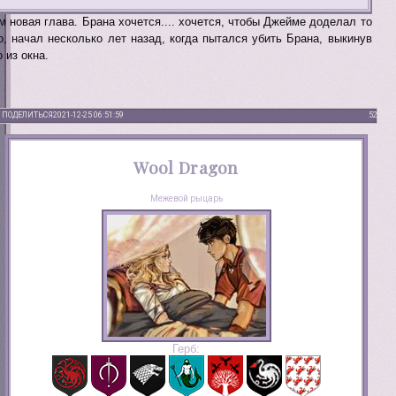
м новая глава. Брана хочется.... хочется, чтобы Джейме доделал то
о, начал несколько лет назад, когда пытался убить Брана, выкинув
о из окна.
ПОДЕЛИТЬСЯ
2021-12-25 06:51:59
52
Wool Dragon
Межевой рыцарь
Герб: