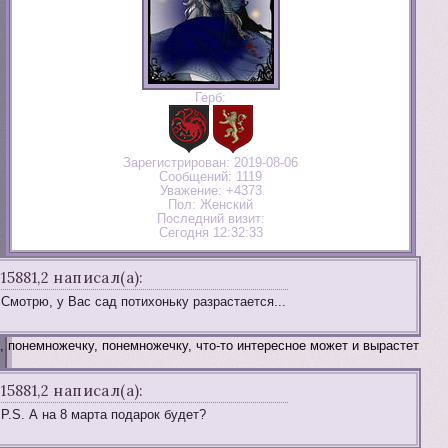
Герб:
Зарегистрирован
: 2019-08-06
Сообщений:
1119
Уважение:
+4373
Пол:
Женский
Последний визит:
Сегодня 12:32:33
15881,2 написал(а):
Смотрю, у Вас сад потихоньку разрастается...
, понемножечку, понемножечку, что-то интересное может и вырастет
15881,2 написал(а):
P.S. А на 8 марта подарок будет?