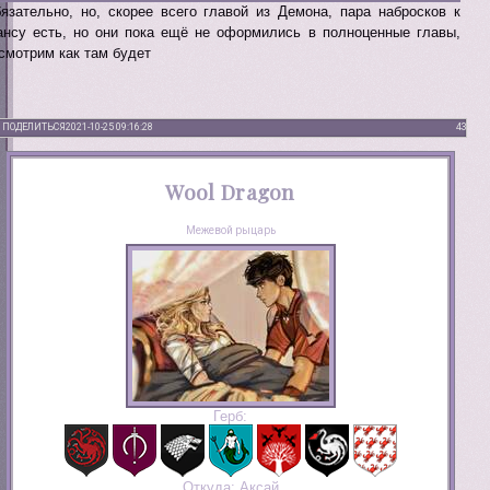
язательно, но, скорее всего главой из Демона, пара набросков к
нсу есть, но они пока ещё не оформились в полноценные главы,
смотрим как там будет
ПОДЕЛИТЬСЯ
2021-10-25 09:16:28
43
Wool Dragon
Межевой рыцарь
Герб:
Откуда:
Аксай