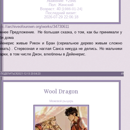
Уважение:
+2946
Пол:
Женский
Возраст:
40
[1986-01-24]
Последний визит:
2026-07-29 22:06:18
tps://archiveofourown.org/works/34730611
мнее Предложение. Не большая сказка, о том, как бы принимали у
бя дома
йенерис живые Рикон и Бран (сериальное дерево живым сложно
звать) . Стервозная и наглая Санса никуда не делись. Но мальчики
арки, в том числе Джон, влюблены в Дейенерис.
ПОДЕЛИТЬСЯ
2021-12-13 20:04:23
49
Wool Dragon
Межевой рыцарь