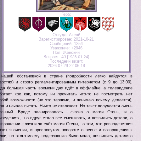
Герб:
Откуда:
Аксай
Зарегистрирован
: 2021-10-21
Сообщений:
1254
Уважение:
+2946
Пол:
Женский
Возраст:
40
[1986-01-24]
Последний визит:
2026-07-29 22:06:18
нашей обстановкой в стране (подробности легко найдутся в
востях) и строго регламентированным интернетом (с 9 до 13:00),
гда большая часть времени дня идёт в оффлайне, а телевидение
ботает кое как, потому ни прочитать что-то не посмотреть нет
обой возможности (но это терпимо, и понимаю почему делается),
ла и начала писать. Ничто не отвлекает. Но текст получается очень
транный. Вроде планировалось сказка о магии Стены, и о
иведениях, но вдруг стало все смешивать, и появились детали, о
звращении к жизни за счёт магии Стены, о том, что равноденствия
еют значения, и пресловутом повороте о весне и возвращении к
зни, но этого моему подсознанию было мало, появились детали о