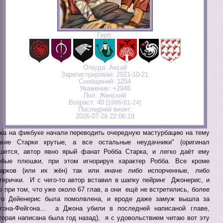
Герб:
Откуда:
Аксай
Зарегистрирован
: 2021-10-21
Сообщений:
1254
Уважение:
+2946
Пол:
Женский
Возраст:
40
[1986-01-24]
Последний визит:
2026-07-29 22:06:18
ка на фикбуке начали переводить очередную мастурбацию на тему
акие Старки крутые, а все остальные неудачники" (оригинал
шется, автор явно ярый фанат Робба Старка, и легко даёт ему
бые плюшки, при этом игнорируя характер Робба. Все кроме
арков (или их жён) так или иначе либо испорченные, либо
терички. И с чего-то автор вставил в шапку пейринг Джонерис, и
о при том, что уже около 67 глав, а они ещё не встретились, более
го Дейенерис была помолвлена, и вроде даже замуж вышла за
гона-Фейгона... а Джона убили в последней написаной главе,
торая написана была год назад), я с удовольствием читаю вот эту