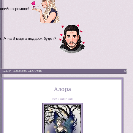
асибо огромное!
S. А на 8 марта подарок будет?
ПОДЕЛИТЬСЯ
2020-02-24 23:09:45
42
Алора
Великая Иная