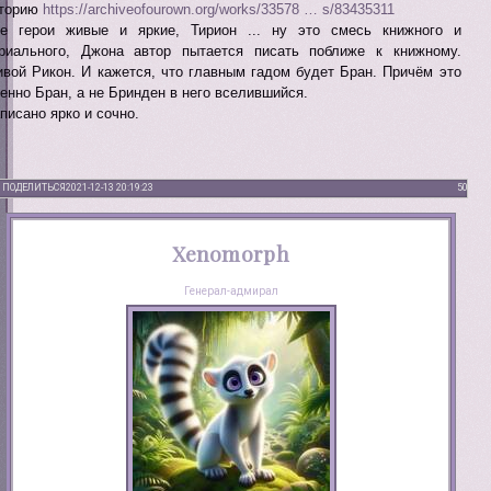
торию
https://archiveofourown.org/works/33578 … s/83435311
е герои живые и яркие, Тирион ... ну это смесь книжного и
риального, Джона автор пытается писать поближе к книжному.
вой Рикон. И кажется, что главным гадом будет Бран. Причём это
енно Бран, а не Бринден в него вселившийся.
писано ярко и сочно.
ПОДЕЛИТЬСЯ
2021-12-13 20:19:23
50
Xenomorph
Генерал-адмирал