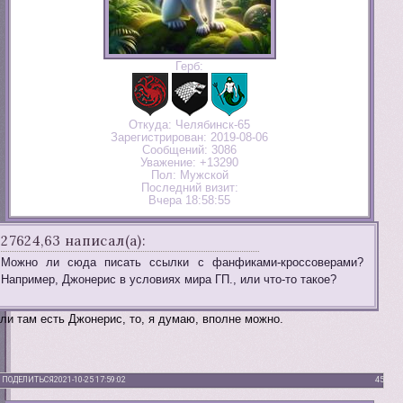
Герб:
Откуда:
Челябинск-65
Зарегистрирован
: 2019-08-06
Сообщений:
3086
Уважение:
+13290
Пол:
Мужской
Последний визит:
Вчера 18:58:55
27624,63 написал(а):
Можно ли сюда писать ссылки с фанфиками-кроссоверами?
Например, Джонерис в условиях мира ГП., или что-то такое?
ли там есть Джонерис, то, я думаю, вполне можно.
ПОДЕЛИТЬСЯ
2021-10-25 17:59:02
45