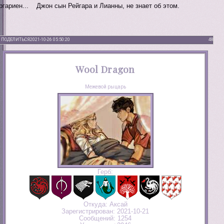
ргариен... Джон сын Рейгара и Лианны, не знает об этом.
ПОДЕЛИТЬСЯ
2021-10-26 05:50:20
48
Wool Dragon
Межевой рыцарь
Герб:
Откуда:
Аксай
Зарегистрирован
: 2021-10-21
Сообщений:
1254