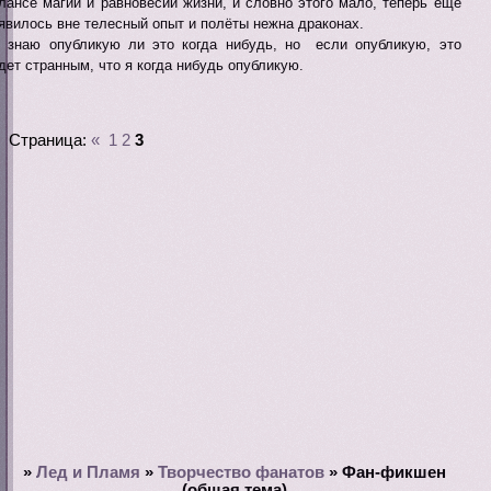
лансе магии и равновесии жизни, и словно этого мало, теперь ещё
явилось вне телесный опыт и полёты нежна драконах.
 знаю опубликую ли это когда нибудь, но если опубликую, это
дет странным, что я когда нибудь опубликую.
Страница:
«
1
2
3
»
Лед и Пламя
»
Творчество фанатов
»
Фан-фикшен
(общая тема)