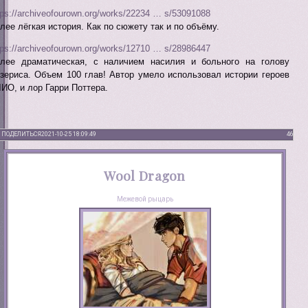
tps://archiveofourown.org/works/22234 … s/53091088
лее лёгкая история. Как по сюжету так и по объёму.
tps://archiveofourown.org/works/12710 … s/28986447
лее драматическая, с наличием насилия и больного на голову
зериса. Объем 100 глав! Автор умело использовал истории героев
ИО, и лор Гарри Поттера.
ПОДЕЛИТЬСЯ
2021-10-25 18:09:49
46
Wool Dragon
Межевой рыцарь