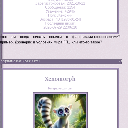
Зарегистрирован
: 2021-10-21
Сообщений:
1254
Уважение:
+2946
Пол:
Женский
Возраст:
40
[1986-01-24]
Последний визит:
2026-07-29 22:06:18
ожно ли сюда писать ссылки с фанфиками-кроссоверами?
пример, Джонерис в условиях мира ГП., или что-то такое?
ПОДЕЛИТЬСЯ
2021-10-25 17:17:01
44
Xenomorph
Генерал-адмирал