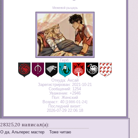
Межевой рыцарь
Герб:
Откуда:
Аксай
Зарегистрирован
: 2021-10-21
Сообщений:
1254
Уважение:
+2946
Пол:
Женский
Возраст:
40
[1986-01-24]
Последний визит:
2026-07-29 22:06:18
28325,20 написал(а):
О да, Альперес мастер Тоже читаю