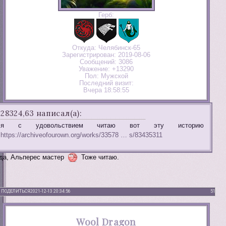
Герб:
Откуда:
Челябинск-65
Зарегистрирован
: 2019-08-06
Сообщений:
3086
Уважение:
+13290
Пол:
Мужской
Последний визит:
Вчера 18:58:55
28324,63 написал(а):
я с удовольствием читаю вот эту историю
https://archiveofourown.org/works/33578 … s/83435311
да, Альперес мастер
Тоже читаю.
ПОДЕЛИТЬСЯ
2021-12-13 20:34:56
51
Wool Dragon