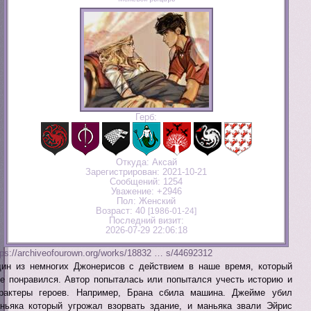
Герб:
Откуда:
Аксай
Зарегистрирован
: 2021-10-21
Сообщений:
1254
Уважение:
+2946
Пол:
Женский
Возраст:
40
[1986-01-24]
Последний визит:
2026-07-29 22:06:18
tps://archiveofourown.org/works/18832 … s/44692312
ин из немногих Джонерисов с действием в наше время, который
е понравился. Автор попыталась или попытался учесть историю и
рактеры героев. Например, Брана сбила машина. Джейме убил
ньяка который угрожал взорвать здание, и маньяка звали Эйрис