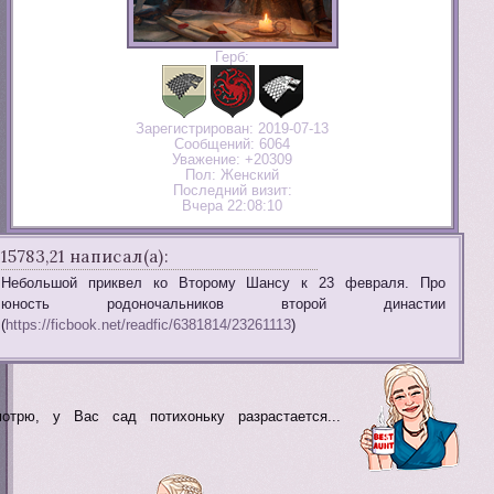
Герб:
Зарегистрирован
: 2019-07-13
Сообщений:
6064
Уважение:
+20309
Пол:
Женский
Последний визит:
Вчера 22:08:10
15783,21 написал(а):
Небольшой приквел ко Второму Шансу к 23 февраля. Про
юность родоночальников второй династии
(
https://ficbook.net/readfic/6381814/23261113
)
отрю, у Вас сад потихоньку разрастается...