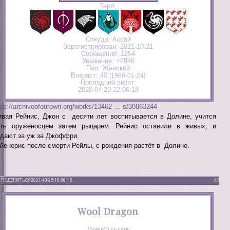
Герб:
Откуда:
Аксай
Зарегистрирован
: 2021-10-21
Сообщений:
1254
Уважение:
+2946
Пол:
Женский
Возраст:
40
[1986-01-24]
Последний визит:
2026-07-29 22:06:18
tps://archiveofourown.org/works/13462 … s/30863244
вая Рейнис, Джон с десяти лет воспитывается в Долине, учится
ть оруженосцем затем рыцарем. Рейнис оставили в живых, и
дают за уж за Джоффри.
йенерис после смерти Рейлы, с рождения растёт в Долине.
ПОДЕЛИТЬСЯ
2021-10-25 18:56:15
47
Wool Dragon
Межевой рыцарь