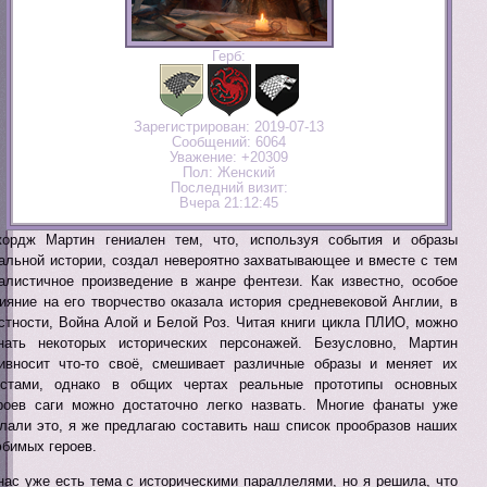
Герб:
Зарегистрирован
: 2019-07-13
Сообщений:
6064
Уважение:
+20309
Пол:
Женский
Последний визит:
Вчера 21:12:45
ордж Мартин гениален тем, что, используя события и образы
альной истории, создал невероятно захватывающее и вместе с тем
алистичное произведение в жанре фентези. Как известно, особое
ияние на его творчество оказала история средневековой Англии, в
стности, Война Алой и Белой Роз. Читая книги цикла ПЛИО, можно
нать некоторых исторических персонажей. Безусловно, Мартин
ивносит что-то своё, смешивает различные образы и меняет их
стами, однако в общих чертах реальные прототипы основных
роев саги можно достаточно легко назвать. Многие фанаты уже
лали это, я же предлагаю составить наш список прообразов наших
бимых героев.
нас уже есть тема с историческими параллелями, но я решила, что