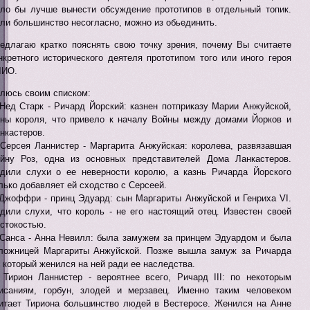
ло бы лучше вынести обсуждение прототипов в отдельный топик.
ли большинство несогласно, можно из обьединить.
едлагаю кратко пояснять свою точку зрения, почему Вы считаете
нкретного исторического деятеля прототипом того или иного героя
ЛИО.
люсь своим списком:
Нед Старк - Ричард Йорский: казнен потприказу Марии Анжуйской,
ны короля, что привело к началу Войны между домами Йорков и
нкастеров.
Серсея Ланнистер - Маргарита Анжуйская: королева, развязавшая
йну Роз, одна из основных представителей Дома Ланкастеров.
дили слухи о ее неверности королю, а казнь Ричарда Йорского
лько добавляет ей сходство с Серсеей.
Джоффри - принц Эдуард: сын Маргариты Анжуйской и Генриха VI.
дили слухи, что король - не его настоящий отец. Известен своей
стокостью.
Санса - Анна Невилл: была замужем за принцем Эдуардом и была
ложницей Маргариты Анжуйской. Позже вышла замуж за Ричарда
I, который женился на ней ради ее наследства.
Тирион Ланнистер - вероятнее всего, Ричард III: по некоторым
исаниям, горбун, злодей и мерзавец. Именно таким человеком
итает Тириона большинство людей в Вестеросе. Женился на Анне