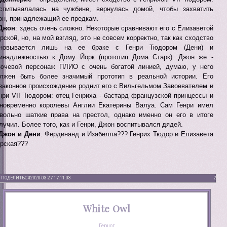
спитывалалась на чужбине, вернулась домой, чтобы захватить
он, принадлежащий ее предкам.
Джон
: здесь очень сложно. Некоторые сравнивают его с Елизаветой
рской, но, на мой взгляд, это не совсем корректно, так как сходство
сновывается лишь на ее браке с Генри Тюдором (Дени) и
инадлежностью к Дому Йорк (прототип Дома Старк). Джон же -
ючевой персонаж ПЛИО с очень богатой линией, думаю, у него
лжен быть более значимый прототип в реальной истории. Его
законное происхождение роднит его с Вильгельмом Завоевателем и
нри VII Тюдором: отец Генриха - бастард французской принцессы и
новременно королевы Англии Екатерины Валуа. Сам Генри имел
вольно шаткие права на престол, однако именно он его в итоге
лучил. Более того, как и Генри, Джон воспитывался дядей.
Джон и Дени
: Фердинанд и Изабелла??? Генрих Тюдор и Елизавета
рская???
ПОДЕЛИТЬСЯ
2020-03-27 17:11:03
2
White Owl
Герцог