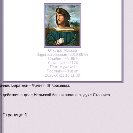
Откуда:
Москва
Зарегистрирован
: 2019-08-07
Сообщений:
657
Уважение:
+2174
Пол:
Мужской
Последний визит:
2025-07-21 18:11:38
аннис Баратеон - Филипп III Красивый.
о действия в деле Нельской башни вполне в духе Станниса.
Страница:
1