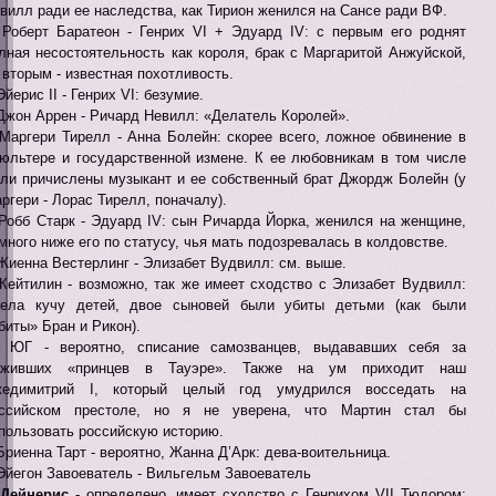
вилл ради ее наследства, как Тирион женился на Сансе ради ВФ.
Роберт Баратеон - Генрих VI + Эдуард IV: с первым его роднят
лная несостоятельность как короля, брак с Маргаритой Анжуйской,
 вторым - известная похотливость.
Эйерис II - Генрих VI: безумие.
Джон Аррен - Ричард Невилл: «Делатель Королей».
Маргери Тирелл - Анна Болейн: скорее всего, ложное обвинение в
юльтере и государственной измене. К ее любовникам в том числе
ли причислены музыкант и ее собственный брат Джордж Болейн (у
ргери - Лорас Тирелл, поначалу).
Робб Старк - Эдуард IV: сын Ричарда Йорка, женился на женщине,
много ниже его по статусу, чья мать подозревалась в колдовстве.
Жиенна Вестерлинг - Элизабет Вудвилл: см. выше.
Кейтилин - возможно, так же имеет сходство с Элизабет Вудвилл:
ела кучу детей, двое сыновей были убиты детьми (как были
биты» Бран и Рикон).
ЮГ - вероятно, списание самозванцев, выдававших себя за
ыживших «принцев в Тауэре». Также на ум приходит наш
жедимитрий I, который целый год умудрился восседать на
ссийском престоле, но я не уверена, что Мартин стал бы
пользовать российскую историю.
Бриенна Тарт - вероятно, Жанна Д’Арк: дева-воительница.
Эйегон Завоеватель - Вильгельм Завоеватель
Дейнерис
- определено, имеет сходство с Генрихом VII Тюдором: