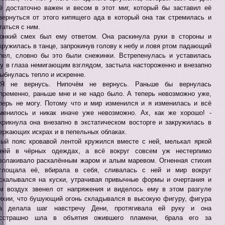
ё достаточно важен и весом в этот миг, который бы заставил её
вернуться от этого кипящего ада в который она так стремилась и
таться с ним.
онкий смех был ему ответом. Она раскинула руки в стороны и
кружилась в танце, запрокинув голову к небу и ловя ртом падающий
пел, словно бы это были снежинки. Встрепенулась и уставилась
у в глаза немигающим взглядом, застыла настороженно и внезапно
ыбнулась тепло и искренне.
 Я не вернусь. Нипочём не вернусь. Раньше бы вернулась
пременно, раньше мне и не надо было. А теперь невозможно уже,
перь не могу. Потому что и мир изменился и я изменилась и всё
менилось и никак иначе уже невозможно. Ах, как же хорошо! -
крикнула она внезапно в экстатическом восторге и закружилась в
еркающих искрах и в пепельных облаках.
ый пояс кровавой лентой кружился вместе с ней, мелькал яркой
еёй в чёрных одеждах, а всё вокруг совсем уж нестерпимо
волакивало раскалённым жаром и алым маревом. Огненная стихия
глощала её, вбирала в себя, сливалась с ней и мир вокруг
скалывался на куски, утрачивая привычные формы и очертания и
м воздух звенел от напряжения и виделось ему в этом разгуле
ихии, что бушующий огонь складывался в высокую фигуру, фигура
а делала шаг навстречу Дени, протягивала ей руку и она
есстрашно шла в объятия ожившего пламени, брала его за