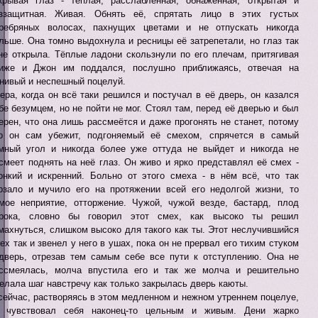
крывая глаз - тёплая, расслабленная, обнажённая, открытая и
ззащитная. Живая. Обнять её, спрятать лицо в этих густых
ребряных волосах, пахнущих цветами и не отпускать никогда
льше. Она томно выдохнула и ресницы её затрепетали, но глаз так
не открыла. Тёплые ладони скользнули по его плечам, притягивая
иже и Джон им поддался, послушно приближаясь, отвечая на
нивый и неспешный поцелуй.
ера, когда он всё таки решился и постучал в её дверь, он казался
бе безумцем, но не пойти не мог. Стоял там, перед её дверью и был
ерен, что она лишь рассмеётся и даже прогонять не станет, потому
о он сам убежит, подгоняемый её смехом, спрячется в самый
мный угол и никогда более уже оттуда не выйдет и никогда не
смеет поднять на неё глаз. Он живо и ярко представлял её смех -
онкий и искренний. Больно от этого смеха - в нём всё, что так
рзало и мучило его на протяжении всей его недолгой жизни, то
мое неприятие, отторжение. Чужой, чужой везде, бастард, плод
рока, словно бы говорил этот смех, как высоко ты решил
махнуться, слишком высоко для такого как ты. Этот неслучившийся
ех так и звенел у него в ушах, пока он не прервал его тихим стуком
дверь, отрезав тем самым себе все пути к отступлению. Она не
ссмеялась, молча впустила его и так же молча и решительно
елала шаг навстречу как только закрылась дверь каюты.
сейчас, растворяясь в этом медленном и нежном утреннем поцелуе,
 чувствовал себя наконец-то цельным и живым. Дени жарко