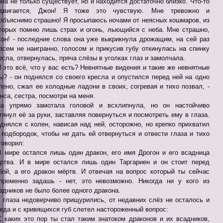
она не только существует, но и находится достаточно близко. Что-то
адвигается, Джон! Я тоже это чувствую. Мне тревожно и
объяснимо страшно! Я просыпаюсь ночами от неясных кошмаров, из
торых помню лишь страх и огонь, льющийся с неба. Мне страшно,
он! - последние слова она уже выкрикнула дрожащим, на сей раз
всем не наигранно, голосом и прикусив губу откинулась на спинку
есла, отвернулась, пряча слёзы в уголках глаз и замолчала.
И это всё, что у вас есть? Невнятные видения и такие же невнятные
ы? - он поднялся со своего кресла и опустился перед ней на одно
лено, сжал ее холодные ладони в своих, согревая и тихо позвал, -
нса, сестра, посмотри на меня.
а упрямо замотала головой и всхлипнула, но он настойчиво
тянул её за руки, заставляя повернуться и посмотреть ему в глаза.
днялся с колен, нависая над ней, осторожно, но крепко прихватил
 подбородок, чтобы не дать ей отвернуться и отвести глаза и тихо
говорил:
В мире остался лишь один дракон, его имя Дрогон и его всадница
ртва. И в мире остался лишь один Таргариен и он стоит перед
бой, а его дракон мёртв. И отвечая на вопрос который ты сейчас
пременно задашь - нет, это невозможно. Никогда ни у кого из
адников не было более одного дракона.
 глаза недоверчиво прищурились, от недавних слёз не осталось и
еда и с кривящихся губ слетел настороженный вопрос:
С каких это пор ты стал таким знатоком драконов и их всадников,