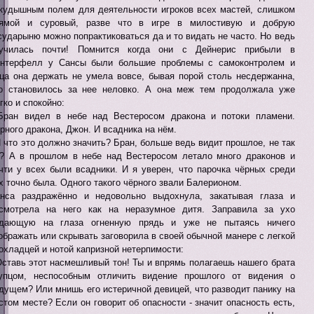
кудышным полем для деятельности игроков всех мастей, слишком
ямой и суровый, разве что в игре в милостивую и добрую
сударыню можно попрактиковаться да и то видать не часто. Но ведь
училась почти! Помнится когда они с Дейнерис прибыли в
нтерфелл у Сансы были большие проблемы с самоконтролем и
ца она держать не умела вовсе, бывая порой столь несдержанна,
о становилось за нее неловко. А она меж тем продолжала уже
гко и спокойно:
Бран видел в небе над Вестеросом дракона и потоки пламени.
рного дракона, Джон. И всадника на нём.
И что это должно значить? Бран, больше ведь видит прошлое, не так
? А в прошлом в небе над Вестеросом летало много драконов и
чти у всех были всадники. И я уверен, что парочка чёрных среди
х точно была. Одного такого чёрного звали Балерионом.
нса раздражённо и недовольно выдохнула, закатывая глаза и
смотрела на него как на неразумное дитя. Заправила за ухо
дающую на глаза огненную прядь и уже не пытаясь ничего
ображать или скрывать заговорила в своей обычной манере с легкой
охладцей и нотой капризной нетерпимости:
Оставь этот насмешливый тон! Ты и впрямь полагаешь нашего брата
упцом, неспособным отличить видение прошлого от видения о
дущем? Или мнишь его истеричной девицей, что разводит панику на
стом месте? Если он говорит об опасности - значит опасность есть,