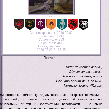
Герб:
Зарегистрирован
: 2019-09-02
Сообщений:
1241
Уважение:
+4233
Пол:
Женский
Последний визит:
2026-07-22 21:36:45
Пролог
Взойду на костёр весной,
Обескровлена и легка,
Бог простит меня, а пока
Все, кто любит меня, за мной
Немного Нервно «Жанна»
личественная тёмная цитадель оскалилась острыми шпилями в
ачное небо, затянутое плотными тучами, её стены мерцали
еленоватыми огнями и золотистыми всполохами. Ещё выше
дымались пики гор, теряясь во мраке неба острыми сверкающими