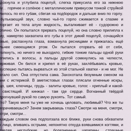
дохнула и углубила поцелуй, слегка прикусила его за нижнюю
бу... горячее и солёное с металлическим привкусом тонкой струйкой
лилось по его губам, сбегая на подбородок и дальше вниз по горлу.
булькающий звук, словно чьё-то горло сжимается в спазме и
торгает из тела алую жидкость, выталкивает её - судорожно и
отично. Он попытался прервать поцелуй, но она словно прилипла к
му, намертво захватила его губы в этот дикий поцелуй, сочащийся
овью, распахнула глаза, взмахнула ресницами и прижалась ещё
ильнее смеющимся ртом. Он пытался оторвать её от себя,
толкнуть, но ничего не выходило, гибкие тонкие пальцы одной руки
епились в волосы, а пальцы другой сомкнулись на челюсти,
ерживая. Он бился и хрипел в её руках, захлёбываясь кровью,
зуспешно пытаясь вырваться из этой стальной хватки - и не мог. Не
атало сил. Она отпустила сама. Захохотала безумным смехом на
ани с истерикой. В аметистовых глазах плясали огненные искры,
цо, шея, ключицы, грудь - залиты кровью, голос - хриплый и какой-
 свистящий. И кинжал - там где сердце. Вогнанный твёрдой
дрогнувшей рукой по самую рукоять. Тот самый.
Что? Такую меня ты уже не хочешь целовать, любимый? Что же ты
ворачиваешься? Зачем закрываешь глаза? Смотри на меня, смотри,
отри, смотри...
каждым словом она подползала все ближе, руки снова обхватили
о лицо, впиваясь острыми, непонятно откуда взявшимися когтями, и
ставляя неглубокие, но болезненные царапины, страшные