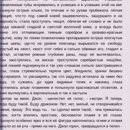
ровавленные губы искривились в усмешке и в усмешке этой на миг
лькнули острые клыки, по плечам и по рукам пробежала лёгкая
брация, что-то под самой кожей зашевелилось, зашуршало и на
верхность стала проступать чешуя, облегая её словно и не было
когда никакой гладкой и светлой молочной кожи, а всегда было
менно это отливающее темным серебром и кроваво-красным
крытие, кожу по линии позвоночника пропарывали острые изогнутые
рные шипы, где-то на уровне поясницы вырывался на свободу
пастый же хвост, хвост этот гибко и сильно обвивал его, гладил и
естал, оставляя ровные глубокие раны, лицо её вытягивалось,
рты заострялись, на висках проступили серебристые чешуйки,
нкой линией подчеркнули и так уже слишком сильно заострившиеся
улы, глаза стремительно теряли цвет, бледнели, зрачки бешено
льсировали, то расширяясь так что радужка исчезала за ними без
леда, то сужаясь до едва видимых точек и наконец глаза
полнились алым пламенем и полыхнули красноватым отсветом, а
ачки вытянулись в вертикальные и так и застыли.
Смотри на меня, Джон, - шелестел её голос, - смотри. Я теперь
егда буду такой. Буду драконом. Нет, нет, милый, не отворачивайся
 меня, прошу. Это ведь ты... ты сделал меня такой, - она прижалась
снее, когти впились яростнее, бесноватое пламя в её глазах
пыхнуло особенно ярко и вся её фигура наполнилась огнем и пламя
ынуло из её рта - прямо на него. Джон горел, превращался в пепел -