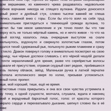
дом вершинами, из каменного чрева раздавалось недовольное
робное ворчание никогда не спящего вулкана. Издали доносился
рный рокот и дробный стук, словно тысячи камней не спеша
тились лавиной вниз с горы. Если бы кто-то взял на себя труд
внимательнее приглядеться к темнеющей громаде вулкана, то
метил бы там некое шевеление и уж точно понял бы что там
верху есть не только мёртвый камень, но и нечто живое - то что на
ервый взгляд казалось лишь очередным выступом на скале
вельнулось, вздохнуло и сверкнуло золотистым глазом, потом
здался тихий сдержанный рык, полыхнуло рыжим пламенем и сразу
 стихло. Дракон повернул голову и внимательно посмотрел на свою
адницу, чьи чёрные доспехи сливаясь с его чёрной чешуёй делали
 почти неразличимой для зрения, разве что серебристые волосы
давали её присутствие, отражая скудный свет редких, пробившихся
возь пелену облаков, звёзд. Маленькая ручка в латной перчатке
хлопала исполинского зверя по холке, призывая успокоиться.
жный голос пропел:
Тише, мой хороший, тише, ещё не время.
етистовые глаза прикрылись и она все свои чувства устремила в
ну точку, к одной сущности, молчала, слушала, ждала и наконец
зкий и вкрадчивый бархатный голос, голос от красоты которого
мирало сердце и перехватывало дыхание, шепнул словно бы в её
лове: