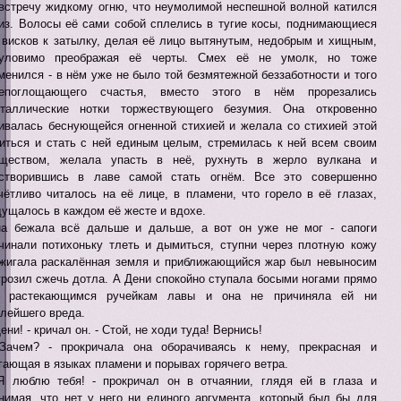
встречу жидкому огню, что неумолимой неспешной волной катился
из. Волосы её сами собой сплелись в тугие косы, поднимающиеся
 висков к затылку, делая её лицо вытянутым, недобрым и хищным,
уловимо преображая её черты. Смех её не умолк, но тоже
менился - в нём уже не было той безмятежной беззаботности и того
сепоглощающего счастья, вместо этого в нём прорезались
таллические нотки торжествующего безумия. Она откровенно
ивалась беснующейся огненной стихией и желала со стихией этой
иться и стать с ней единым целым, стремилась к ней всем своим
ществом, желала упасть в неё, рухнуть в жерло вулкана и
створившись в лаве самой стать огнём. Все это совершенно
чётливо читалось на её лице, в пламени, что горело в её глазах,
ущалось в каждом её жесте и вдохе.
а бежала всё дальше и дальше, а вот он уже не мог - сапоги
чинали потихоньку тлеть и дымиться, ступни через плотную кожу
жигала раскалённая земля и приближающийся жар был невыносим
грозил сжечь дотла. А Дени спокойно ступала босыми ногами прямо
о растекающимся ручейкам лавы и она не причиняла ей ни
лейшего вреда.
Дени! - кричал он. - Стой, не ходи туда! Вернись!
Зачем? - прокричала она оборачиваясь к нему, прекрасная и
гающая в языках пламени и порывах горячего ветра.
Я люблю тебя! - прокричал он в отчаянии, глядя ей в глаза и
нимая, что нет у него ни единого аргумента, который был бы для