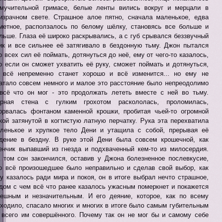
мучительной гримасе, белые ленты вились вокруг и мерцали в
израчном свете. Страшное алое пятно, сначала маленькое, едва
метное, расползалось по белому шёлку, становясь все больше и
льше. Глаза её широко раскрывались, а с губ срывался беззвучный
ик и все сильнее её затягивало в бездонную тьму. Джон пытался
о всех сил её поймать, дотянуться до неё, ему от чего-то казалось,
о если он сможет ухватить её руку, сможет поймать и дотянуться,
 всё непременно станет хорошо и всё изменится... но ему не
атало совсем немного и малое это расстояние было непреодолимо
всё что он мог - это продолжать лететь вместе с ней во тьму.
рная стена с гулким грохотом раскололась, проломилась,
орвалась фонтаном каменной крошки, пробитая чьей-то огромной
кой затянутой в когтистую латную перчатку. Рука эта перехватила
ленькое и хрупкое тело Дени и утащила с собой, прерывая её
дение в бездну. В руке этой Дени была совсем крошечной, как
енчик выпавший из гнезда и подхваченный кем-то из милосердия.
 том сон закончился, оставив у Джона болезненное послевкусие,
о всё произошедшее было неправильно и сделав свой выбор, как
у казалось ради мира и покоя, он в итоге выбрал нечто страшное,
дом с чем всё что ранее казалось ужасным померкнет и покажется
ешным и незначительным. И его деяние, которое, как по всему
ходило, спасало многих и многих в итоге было самым губительным
 всего им совершённого. Почему так он не мог бы и самому себе