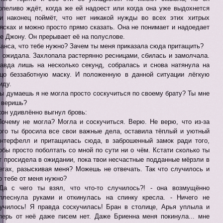
рпеливо ждёт, когда же ей надоест или когда она уже выдохнется
и наконец поймёт, что нет никакой нужды во всех этих хитрых
ясках и можно просто прямо сказать. Она не понимает и надоедает
е Джону. Он прерывает её на полуслове.
Санса, что тебе нужно? Зачем ты меня приказала сюда притащить?
 ожидала. Захлопала растерянно ресницами, сбилась и замолчала.
авда лишь на несколько секунд, собралась и снова натянула на
цо беззаботную маску. И положенную в данной ситуации лёгкую
иду.
Ты думаешь я не могла просто соскучиться по своему брату? Ты мне
 веришь?
он удивлённо выгнул бровь:
Почему не могла? Могла и соскучиться. Верю. Не верю, что из-за
ого ты бросила все свои важные дела, оставила тёплый и уютный
нтерфелл и притащилась сюда, в заброшенный замок ради того,
обы просто поболтать со мной по сути ни о чём. Кстати сколько ты
т просидела в ожидании, пока твои несчастные подданные мёрзли в
егах, разыскивая меня? Можешь не отвечать. Так что случилось и
о тебе от меня нужно?
Да с чего ты взял, что что-то случилось?! - она возмущённо
плеснула руками и откинулась на спинку кресла. - Ничего не
училось! Я правда соскучилась! Бран в столице, Арья уплыла и
перь от неё даже писем нет. Даже Бриенна меня покинула... мне