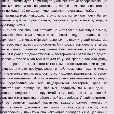
Я знаю, - томно мурлыкнул над её ухом всё тот же завораживающий
рхатный голос и она почувствовала лёгкое прикосновение, словно
о-то погладил её по щеке, - мне нравится, не останавливайся.
Да, владыка мой, - выдохнула она, глаза полыхнули почти белым
аменем и дракон сорвался вниз, повинуясь руке своей всадницы, в
мую гущу битвы.
онь лился бесконечным потоком на и так уже выжженную землю,
пельные вихри кружились в раскалённом воздухе, оседая на все
верхности, на живых, мёртвых, раненых, на всех кто ещё сражался,
лая всех одинаково грязно-серыми. Она кружилась словно в танце,
ова и снова пролетая над полем боя, впитывая в себя крики
чаяния и ужаса с одной стороны и восторженный рёв и вой с другой
и первое и второе было музыкой для её ушей, грело и ласкало душу,
ргало нервно и поглаживало мягко какие-то некогда спящие струны
 сущности и это пробудившееся в ней, чему она пока не могла
йти наименования, отзывалось чутко и охотно, разливаясь по венам
учим наслаждением. А прикованный к ней внимательный взгляд и
овсе переполнял её всю неудержимым восторгом, даря то
схитительное ощущение, что мог подарить лишь он один -
щущение надёжной и нерушимой каменной стены за спиной,
солютного могущества и абсолютной же свободы. И ещё принятия -
ей её целиком, каждой частички, каждого самого мелкого и
езначительного движения её души и благодаря такому вот
зоговорочному принятию она наконец-то ощущала себя цельной и