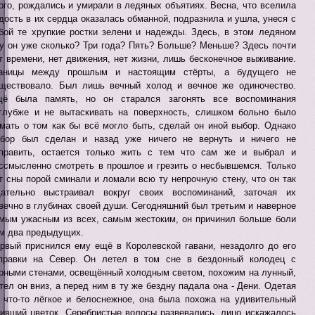
ого, рождались и умирали в ледяных объятиях. Весна, что вселила
дость в их сердца оказалась обманной, подразнила и ушла, унеся с
бой те хрупкие ростки зелени и надежды. Здесь, в этом ледяном
у он уже сколько? Три года? Пять? Больше? Меньше? Здесь почти
т времени, нет движения, нет жизни, лишь бесконечное выживание.
раницы между прошлым и настоящим стёрты, а будущего не
ществовало. Был лишь вечный холод и вечное же одиночество.
ё была память, но он старался загонять все воспоминания
глубже и не вытаскивать на поверхность, слишком больно было
мать о том как бы всё могло быть, сделай он иной выбор. Однако
бор был сделан и назад уже ничего не вернуть и ничего не
править, остается только жить с тем что сам же и выбрал и
ссмысленно смотреть в прошлое и грезить о несбывшемся. Только
т сны порой сминали и ломали всю ту непрочную стену, что он так
ательно выстраивал вокруг своих воспоминаний, заточая их
вечно в глубинах своей души. Сегодняшний был третьим и наверное
мым ужасным из всех, самым жестоким, он причинил больше боли
м два предыдущих.
рвый приснился ему ещё в Королевской гавани, незадолго до его
правки на Север. Он летел в том сне в бездонный колодец с
рными стенами, освещённый холодным светом, похожим на лунный,
тел он вниз, а перед ним в ту же бездну падала она - Дени. Одетая
 что-то лёгкое и белоснежное, она была похожа на удивительный
ивший цветок. Серебристые волосы развевались, лицо искажалось