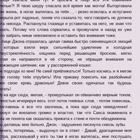
лепые?! Я твою шкуру спасала всё время как могла! Выторговала
ою жизнь, в ногах валялась за тебя..., - резко осеклась и испуганно
икрыла рот ладонью, поняв что сказала то, чего говорить не должна
ла никогда. Распахнула глазищи и уставилась на него, не зная что
азать. Потому что слова сорвались и прозвучали и назад их уже
ло забрать никак невозможно и оставить без внимания тоже.
 лице Джона отразилась целая гамма быстро сменяющихся эмоций
з которых взяли верх сильнейшее удивление и холодная
леустремлённость хищника перед решающим броском, мягко
упая он направился в её сторону, не обращая внимания на
рожающее шипение, как у рассерженной кошки:
Не подходи ко мне! Не смей приближаться! Только коснись и я мигом
лю голову тебе отрубить! Или прикажу повесить как разбойника!
ми свою кровь драконью! Девок своих одичалых так будешь
атать!
Ну-ка иди сюда, милая, - промурлыкал он обманчиво мирным тоном,
лностью игнорируя весь этот поток гневных слов, - потом повесишь,
езглавишь и все что захочешь, а пока иди сюда немедленно! -
вкнул он внезапно громко и властно, так что Санса окаменела и
ма не поняла как оказалась прижата к стене и почти обездвижена.
Ты делаешь мне больно, Джон, - задушенно пискнула сквозь зубы.
Ничего, потерпишь, - выдохнул он в ответ. - Давай, драгоценная моя
стра, рассказывай у кого ты там в ногах валялась, мне послушать