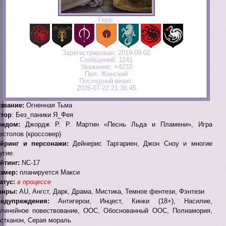
Герб:
Зарегистрирован
: 2019-09-02
Сообщений:
1241
Уважение:
+4233
Пол:
Женский
Последний визит:
2026-07-22 21:36:45
звание:
Огненная Тьма
тор
: Без_паники Я_Фея
эндом:
Джордж Р. Р. Мартин «Песнь Льда и Пламени», Игра
естолов (кроссовер)
йринг и персонажи:
Дейнерис Таргариен, Джон Сноу и многие
угие.
йтинг:
NC-17
змер:
планируется Макси
атус:
в процессе
анры:
AU, Ангст, Дарк, Драма, Мистика, Темное фентези, Фэнтези
едупреждения:
Антигерои, Инцест, Кинки (18+), Насилие,
линейное повествование, ООС, Обоснованный ООС, Полиамория,
стканон, Серая мораль