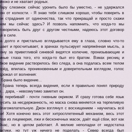
иноко и не хватает родных.
Пару слезинок сейчас уронить было бы уместно, - не удержался
он от колкости. - Я знаю тебя слишком хорошо, чтобы поверить в
ои страдания от одиночества, так что прекращай и просто скажи
чем мы сейчас здесь? И позволь напомнить, что когда-то мы
говорились быть друг с другом честными, надеюсь этот договор
ё в силе.
а долго и пристально вглядывается ему в глаза, словно что-то
шает и просчитывает, в зрачках пульсирует напряжённая мысль, а
ону за приветливой синевой видятся колючие, пронизывающие и
мные глаза того, кто когда-то был его братом. Взмах ресниц и
бкое видение растворилось без следа, а она подалась всем телом
ерёд, впилась проникновенным и доверительным взглядом, голос
дрожал от волнения:
У Брана было видение...
У Брана теперь всегда видения, если я правильно понял природу
о... дара, - невозмутимо заметил он.
Не перебивай! - почти гневным окриком. И сразу готова себе язык
кусить за несдержанность, но маска снова меняется на терпеливую
благожелательную. Джон взглянул с восхищением - научилась всё
ки! Хотя конечно весь этот хитросплетенный механизм, весь этот
лав из лицемерия, лжи и бесконечных масок, даёт ещё сбои, вот как
йчас, но в целом работает. А мелкие неполадки от недостатка
актики, но тут уж ничего не поделать - Север всегда был