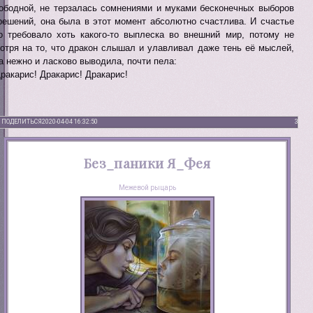
ободной, не терзалась сомнениями и муками бесконечных выборов
решений, она была в этот момент абсолютно счастлива. И счастье
о требовало хоть какого-то выплеска во внешний мир, потому не
отря на то, что дракон слышал и улавливал даже тень её мыслей,
а нежно и ласково выводила, почти пела:
Дракарис! Дракарис! Дракарис!
ПОДЕЛИТЬСЯ
2020-04-04 16:32:50
3
Без_паники Я_Фея
Межевой рыцарь