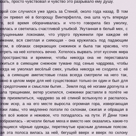
азать, просто чувствовал и чувство это разрывало ему душу.
орой сон случился уже здесь за Стеной, около года назад. В том
е он привел её в богорощу Винтерфелла, она шла чуть впереди
го, всё время оборачивалась и что-то говорила без умолку,
еялась и светилась счастливой улыбкой. Укутанная в белый мех, с
спущенными локонами, что упруго пружинили при каждом её
ижении, вся светлая и сияющая - она кружилась под падающим
егом, в облаках сверкающих снежинок и была так красива, что
отреть на неё хотелось вечно. Хотелось вырвать этот кусочек мира
 пространства и времени, чтобы никогда она не переставала
ужиться в сияющем снежном тумане под сенью чардрева, чтобы
когда не умолкал весёлый смех, улыбка никогда не сходила с её
ца, а сияющие аметистовые глаза всегда смотрели на него так,
овно в целом мире для неё существовал только он один и был для
ё средоточием и смыслом бытия... Земля под её ногами дрогнула и
шла трещинами, ветер усилился, снежинки растаяли в полёте не
пев приземлиться, чардрево за её спиной вспыхнуло и распалось
опом искр, а на его месте выросла огромная гора, извергающая
токи лавы, что медленно ползли по склонам, сжигая и обращая в
пел всё живое и неживое, что попадалось на пути. И Дени тоже
еобразилась - исчезли белые меха и вместо них оказались какие-то
руящиеся чёрные одежды, перетянутые красным длинным поясом.
ая эта полоса вилась за ней, бегущей вверх и вверх по склону