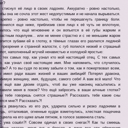
ат?
 стиснул её лицо в своих ладонях. Аккуратно - ровно настолько,
обы она не сочла этот жест недопустимым и не начала вырываться.
крепко - ровно настолько, чтобы не перешагнуть границу боли.
лонился еще ниже, приблизив свое лицо к её чуть не вплотную,
залось что ещё мгновение и он вопьется в её губы жарким и
растным поцелуем... или не менее страстно и с не меньшим жаром
епится зубами ей в глотку, в тёмных глазах его разлился ледяной
 презрения и странной жалости, с губ полился низкий и страшный
пот, наполненный жгучей ненавистью и холодной яростью:
С тех самых пор, как узнал кто мой настоящий отец. С тех самых
р, как узнал своё настоящее имя. Мне напомнить, что случилось
том? А то вы судя по всему забыли о том, как я пожертвовал всем,
о имел ради ваших жизней и ваших амбиций! Потерял дракона,
бимую женщину, имя, будущее, самого себя! А вам всё мало! Что
е ещё вам двоим отдать, чтоб вы уже наконец насытились и
тавили меня в покое? Что ещё забросить в ваши алчные глотки?
ы тебе говоришь снятся страшные?! Рассказать тебе какие сны
ятся мне?! Рассказать?!
нса рванулась из его рук, ударила сильно и резко ладонями в
удь, отталкивая, огненные кудри взметнулись, хлесткая пощечина
сцвела на его щеке алым пятном, в голосе зазвенела сталь:
С ума сошёл?! Совсем одичал в своих снегах?! Как ты смеешь
обще хватать меня тут и бросать в лицо все эти обвинения