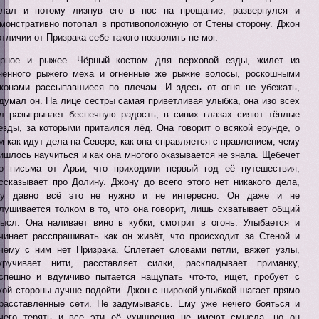
лал и потому лизнув его в нос на прощание, развернулся и
монстративно потопал в противоположную от Стены сторону. Джон
отличии от Призрака себе такого позволить не мог.
рное и рыжее. Чёрный костюм для верховой езды, жилет из
ненного рыжего меха и огненные же рыжие волосы, роскошными
конами рассыпавшиеся по плечам. И здесь от огня не убежать,
думал он. На лице сестры самая приветливая улыбка, она изо всех
л разыгрывает беспечную радость, в синих глазах сияют тёплые
ёзды, за которыми притаился лёд. Она говорит о всякой ерунде, о
м как идут дела на Севере, как она справляется с правлением, чему
ишлось научиться и как она многого оказывается не знала. Щебечет
о письма от Арьи, что приходили первый год её путешествия,
ссказывает про Долину. Джону до всего этого нет никакого дела,
му давно всё это не нужно и не интересно. Он даже и не
лушивается толком в то, что она говорит, лишь схватывает общий
ысл. Она наливает вино в кубки, смотрит в огонь. Улыбается и
чинает расспрашивать как он живёт, что происходит за Стеной и
чему с ним нет Призрака. Сплетает словами петли, вяжет узлы,
кручивает нити, расставляет силки, раскладывает приманку,
спешно и вдумчиво пытается нащупать что-то, ищет, пробует с
кой стороны лучше подойти. Джон с широкой улыбкой шагает прямо
расставленные сети. Не задумываясь. Ему уже нечего бояться и
чего терять и все эти её ухищрения не имеют смысла, но он