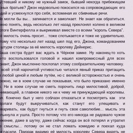
устевший и никому не нужный замок, бывший некогда прибежищем
рных братьев? Джон недовольно покосился на сопровождающих его
дей и усмехнулся про себя, вспоминая их сбивчивые речи.
Не могли бы вы... запинается и замолкает. Не знает как обратиться.
жно понять, ведь несколько лет назад преклонял колено в великом
ртоге Винтерфелла и выкрикивал вместе со всеми "король Севера".
Её милость очень просит... тоже спотыкается и тоже не удивительно.
тому что несколько лет назад шел под его, Джона, командованием
 штурм столицы за её милость королеву Дейнерис.
Ваша сестра будет вас ждать в Чёрном замке. Ну наконец-то хоть
о-то воспользовался головой и нашел компромиссный для всех
риант, Джон мысленно похлопал этому сообразительному человеку.
 всей этой нарочитой учтивостью читался явный приказ притащить
о любой ценой и любым путём, но с великой осторожностью и очень
режно, ни в коем случае не показывая, что было приказано именно
к. Ни в коем случае не сметь порочить лицо милостивой, доброй,
нимающей, а главное никого ни к чему не принуждающей королевы.
л. Конечно был у него соблазн отказаться и посмотреть как эти
долаги будут выкручиваться, как станут его улещивать и
оваривать, как будут гнуться и гнуть свое самолюбие... мысль эта
лькнула и ушла. Просто потому что его никогда не радовало чужое
ижение, даже в шутку, даже сейчас когда он всё потерял и утратил
е смыслы... потому он не стал ломать комедию и поехал куда
игласили. Призрак видимо её милость королеву Севера видеть не