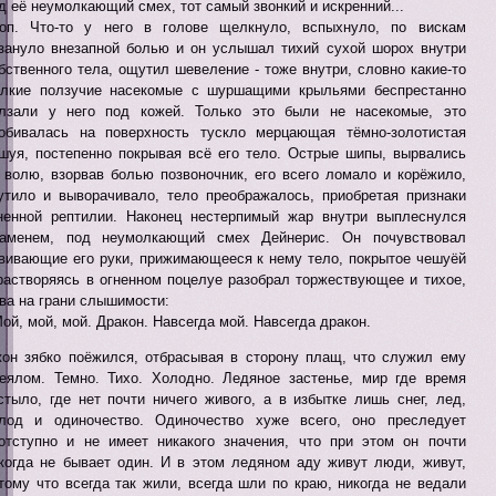
д её неумолкающий смех, тот самый звонкий и искренний...
оп. Что-то у него в голове щелкнуло, вспыхнуло, по вискам
зануло внезапной болью и он услышал тихий сухой шорох внутри
бственного тела, ощутил шевеление - тоже внутри, словно какие-то
лкие ползучие насекомые с шуршащими крыльями беспрестанно
лзали у него под кожей. Только это были не насекомые, это
обивалась на поверхность тускло мерцающая тёмно-золотистая
шуя, постепенно покрывая всё его тело. Острые шипы, вырвались
 волю, взорвав болью позвоночник, его всего ломало и корёжило,
утило и выворачивало, тело преображалось, приобретая признаки
ненной рептилии. Наконец нестерпимый жар внутри выплеснулся
аменем, под неумолкающий смех Дейнерис. Он почувствовал
вивающие его руки, прижимающееся к нему тело, покрытое чешуёй
растворяясь в огненном поцелуе разобрал торжествующее и тихое,
ва на грани слышимости:
Мой, мой, мой. Дракон. Навсегда мой. Навсегда дракон.
он зябко поёжился, отбрасывая в сторону плащ, что служил ему
еялом. Темно. Тихо. Холодно. Ледяное застенье, мир где время
стыло, где нет почти ничего живого, а в избытке лишь снег, лед,
лод и одиночество. Одиночество хуже всего, оно преследует
отступно и не имеет никакого значения, что при этом он почти
когда не бывает один. И в этом ледяном аду живут люди, живут,
тому что всегда так жили, всегда шли по краю, никогда не ведали