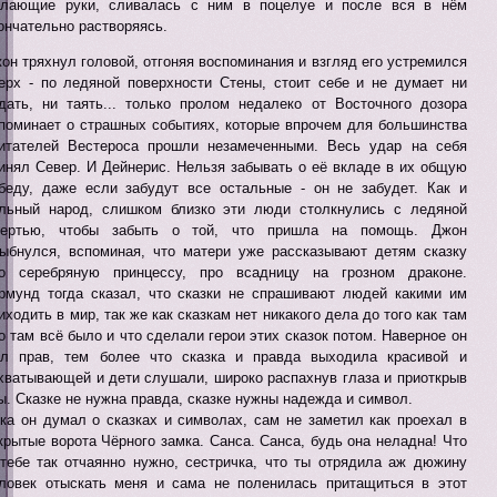
лающие руки, сливалась с ним в поцелуе и после вся в нём
ончательно растворяясь.
он тряхнул головой, отгоняя воспоминания и взгляд его устремился
ерх - по ледяной поверхности Стены, стоит себе и не думает ни
дать, ни таять... только пролом недалеко от Восточного дозора
поминает о страшных событиях, которые впрочем для большинства
итателей Вестероса прошли незамеченными. Весь удар на себя
инял Север. И Дейнерис. Нельзя забывать о её вкладе в их общую
беду, даже если забудут все остальные - он не забудет. Как и
льный народ, слишком близко эти люди столкнулись с ледяной
мертью, чтобы забыть о той, что пришла на помощь. Джон
ыбнулся, вспоминая, что матери уже рассказывают детям сказку
о серебряную принцессу, про всадницу на грозном драконе.
рмунд тогда сказал, что сказки не спрашивают людей какими им
иходить в мир, так же как сказкам нет никакого дела до того как там
о там всё было и что сделали герои этих сказок потом. Наверное он
л прав, тем более что сказка и правда выходила красивой и
хватывающей и дети слушали, широко распахнув глаза и приоткрыв
ы. Сказке не нужна правда, сказке нужны надежда и символ.
ка он думал о сказках и символах, сам не заметил как проехал в
крытые ворота Чёрного замка. Санса. Санса, будь она неладна! Что
тебе так отчаянно нужно, сестричка, что ты отрядила аж дюжину
ловек отыскать меня и сама не поленилась притащиться в этот