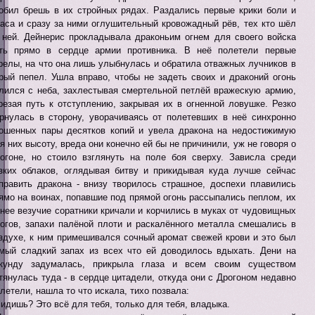
обил брешь в их стройных рядах. Раздались первые крики боли и
аса и сразу за ними оглушительный кровожадный рёв, тех кто шёл
 ней. Дейнерис прокладывала драконьим огнем для своего войска
ть прямо в сердце армии противника. В неё полетели первые
релы, на что она лишь улыбнулась и обратила отважных лучников в
рый пепел. Ушла вправо, чтобы не задеть своих и драконий огонь
лился с неба, захлестывая смертельной петлёй вражескую армию,
резая путь к отступлению, закрывая их в огненной ловушке. Резко
рнулась в сторону, уворачиваясь от полетевших в неё синхронно
ошенных пары десятков копий и увела дракона на недостижимую
я них высоту, вреда они конечно ей бы не причинили, уж не говоря о
огоне, но стоило взглянуть на поле боя сверху. Зависла среди
зких облаков, оглядывая битву и прикидывая куда лучше сейчас
править дракона - внизу творилось страшное, доспехи плавились
ямо на воинах, попавшие под прямой огонь рассыпались пеплом, их
нее везучие соратники кричали и корчились в муках от чудовищных
огов, запахи палёной плоти и раскалённого металла смешались в
здухе, к ним примешивался сочный аромат свежей крови и это был
мый сладкий запах из всех что ей доводилось вдыхать. Дени на
кунду задумалась, прикрыла глаза и всем своим существом
тянулась туда - в сердце цитадели, откуда они с Дрогоном недавно
летели, нашла то что искала, тихо позвала:
Видишь? Это всё для тебя, только для тебя, владыка.