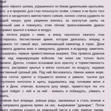
Пора!
брало чёрного шлема, украшенного по бокам драконьими крыльями,
ало, а в прорезях для глаз полыхнуло огнём, словно и не было того
жного и загадочного аметистового сияния, колено слегка ударило по
ёрдой чешуе, руки уверенно взялись за изогнутые шипы на
аконьей шее и повинуясь этим лёгким прикосновениям дракон
справил крылья и взмыл в воздух.
ма летела рядом с ними, а внизу насколько хватало глаз
остиралась бесчисленная армия, которая двигалась вперед и
здавала тот самый звук, напоминающий камнепад в горах. Дени
правила дракона вниз и замедлила, дракона и всадницу заметили,
слышались первые приветственные выкрики. Она провела дракона
ямо над марширующим войском, так низко как только было
зможно. Дрогон, словно осознавая всю красоту и торжественность
мента, расправил крылья и мягко скользил по воздуху, издавая
инственный грозный рёв. Под ней бесновалось тёмное живое море,
сячи глоток хрипло и отрывисто вопили и ревели, тысячи рук
ступленно колотили в щиты, вздымались над головами мечи и
пья и Дени, отвечая, вскинула руку вверх, приветствуя тех кто
годня пойдет с ней и за ней - воевать и побеждать, убивать и
ирать.
отивник был впереди, ровные ряды, закованных в сталь воинов и
а направила дракона прямо на них, выкрикивая "дракарис". Поток
ркого пламени хлынул из драконьей пасти и снёс первую линию,