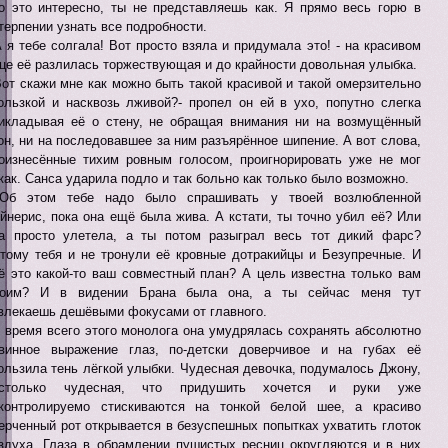
о это интересно, ты не представляешь как. Я прямо весь горю в
терпении узнать все подробности.
А я тебе солгала! Вот просто взяла и придумала это! - на красивом
це её разлилась торжествующая и до крайности довольная улыбка.
Вот скажи мне как можно быть такой красивой и такой омерзительно
ользкой и насквозь лживой?- пропел он ей в ухо, попутно слегка
икладывая её о стену, не обращая внимания ни на возмущённый
он, ни на последовавшее за ним разъярённое шипение. А вот слова,
оизнесённые тихим ровным голосом, проигнорировать уже не мог
как. Санса ударила подло и так больно как только было возможно.
Об этом тебе надо было спрашивать у твоей возлюбленной
йнерис, пока она ещё была жива. А кстати, ты точно убил её? Или
а просто улетела, а ты потом разыграл весь тот дикий фарс?
тому тебя и не тронули её кровные дотракийцы и Безупречные. И
ё это какой-то ваш совместный план? А цель известна только вам
воим? И в видении Брана была она, а ты сейчас меня тут
влекаешь дешёвыми фокусами от главного.
 время всего этого монолога она умудрялась сохранять абсолютно
винное выражение глаз, по-детски доверчивое и на губах её
ользила тень лёгкой улыбки. Чудесная девочка, подумалось Джону,
астолько чудесная, что придушить хочется и руки уже
контролируемо стискиваются на тонкой белой шее, а красиво
ерченный рот открывается в безуспешных попытках ухватить глоток
здуха. Глаза в обрамлении пушистых ресниц округляются и в них