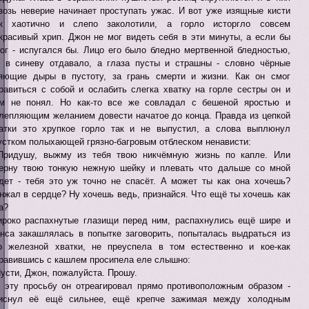
возь неверие начинает проступать ужас. И вот уже изящные кисти
к хаотично и слепо заколотили, а горло исторгло совсем
красивый хрип. Джон не мог видеть себя в эти минуты, а если бы
ог - испугался бы. Лицо его было бледно мертвенной бледностью,
 в синеву отдавало, а глаза пусты и страшны - словно чёрные
яющие дыры в пустоту, за грань смерти и жизни. Как он смог
равиться с собой и ослабить слегка хватку на горле сестры он и
м не понял. Но как-то все же совладал с бешеной яростью и
лепляющим желанием довести начатое до конца. Правда из цепкой
атки это хрупкое горло так и не выпустил, а слова выплюнул
устком полыхающей грязно-багровым отблеском ненависти:
Придушу, выжму из тебя твою никчёмную жизнь по капле. Или
ерну твою тонкую нежную шейку и плевать что дальше со мной
дет - тебя это уж точно не спасёт. А может ты как она хочешь?
нжал в сердце? Ну хочешь ведь, признайся. Что ещё ты хочешь как
а?
роко распахнутые глазищи перед ним, распахнулись ещё шире и
нса закашлялась в попытке заговорить, попыталась выдраться из
о железной хватки, не преуспела в том естественно и кое-как
равившись с кашлем просипела еле слышно:
Пусти, Джон, пожалуйста. Прошу.
 эту просьбу он отреагировал прямо противоположным образом -
иснул её ещё сильнее, ещё крепче зажимая между холодным