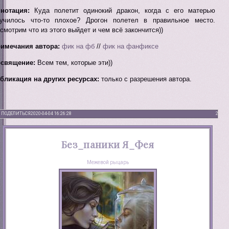
нотация:
Куда полетит одинокий дракон, когда с его матерью
училось что-то плохое? Дрогон полетел в правильное место.
смотрим что из этого выйдет и чем всё закончится))
имечания автора:
фик на фб
//
фик на фанфиксе
священие:
Всем тем, которые эти))
бликация на других ресурсах:
только с разрешения автора.
ПОДЕЛИТЬСЯ
2020-04-04 16:26:28
2
Без_паники Я_Фея
Межевой рыцарь