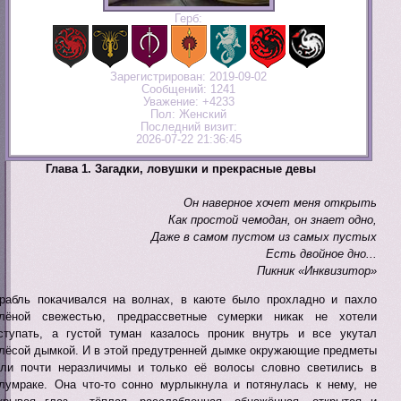
Герб:
Зарегистрирован
: 2019-09-02
Сообщений:
1241
Уважение:
+4233
Пол:
Женский
Последний визит:
2026-07-22 21:36:45
Глава 1. Загадки, ловушки и прекрасные девы
Он наверное хочет меня открыть
Как простой чемодан, он знает одно,
Даже в самом пустом из самых пустых
Есть двойное дно...
Пикник «Инквизитор»
рабль покачивался на волнах, в каюте было прохладно и пахло
лёной свежестью, предрассветные сумерки никак не хотели
ступать, а густой туман казалось проник внутрь и все укутал
лёсой дымкой. И в этой предутренней дымке окружающие предметы
ли почти неразличимы и только её волосы словно светились в
лумраке. Она что-то сонно мурлыкнула и потянулась к нему, не