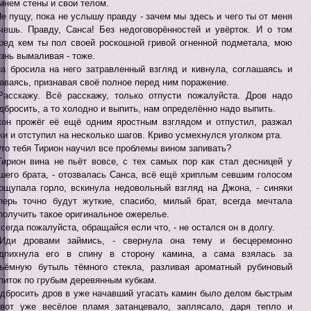
мнем стены и свои телом.
Не пущу, пока не услышу правду - зачем мы здесь и чего ты от меня
чешь. Правду, Санса! Без недоговорённостей и увёрток. И о том
ред кем ты пол своей роскошной гривой огненной подметала, мою
знь вымаливая - тоже.
а бросила на него затравленный взгляд и кивнула, соглашаясь и
аваясь, признавая своё полное перед ним поражение.
Расскажу. Всё расскажу, только отпусти пожалуйста. Дров надо
дбросить, а то холодно и выпить, нам определённо надо выпить.
он прожёг её ещё одним яростным взглядом и отпустил, разжал
ки и отступил на несколько шагов. Криво усмехнулся уголком рта.
Это тебя Тирион научил все проблемы вином запивать?
Тирион вина не пьёт вовсе, с тех самых пор как стал десницей у
шего брата, - отозвалась Санса, всё ещё хриплым севшим голосом
ощупала горло, вскинула недовольный взгляд на Джона, - синяки
перь точно будут жуткие, спасибо, милый брат, всегда мечтала
получить такое оригинальное ожерелье.
Всегда пожалуйста, обращайся если что, - не остался он в долгу.
Иди дровами займись, - свернула она тему и бесцеремонно
дпихнула его в спину в сторону камина, а сама взялась за
ъёмную бутыль тёмного стекла, разливая ароматный рубиновый
питок по грубым деревянным кубкам.
дбросить дров в уже начавший угасать камин было делом быстрым
вот уже весёлое пламя затанцевало, заплясало, даря тепло и