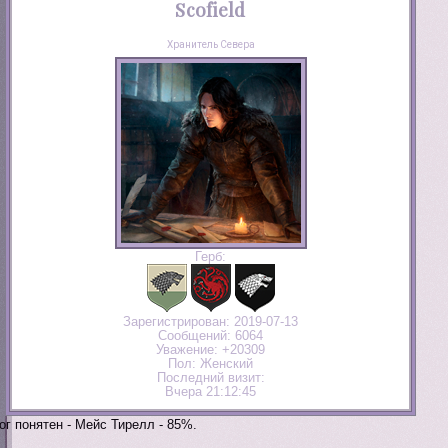
Scofield
Хранитель Севера
Герб:
Зарегистрирован
: 2019-07-13
Сообщений:
6064
Уважение:
+20309
Пол:
Женский
Последний визит:
Вчера 21:12:45
ог понятен - Мейс Тирелл - 85%.