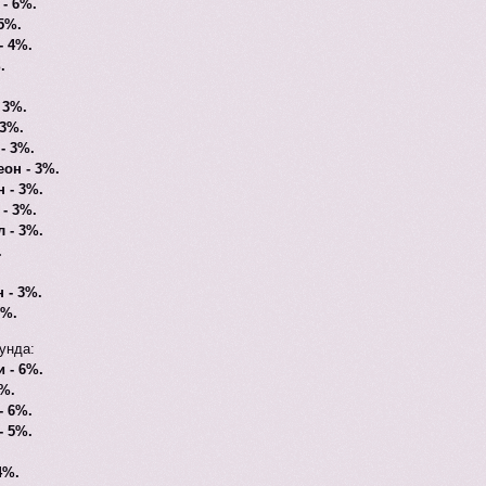
- 6%.
5%.
- 4%.
.
 3%.
 3%.
- 3%.
он - 3%.
 - 3%.
- 3%.
 - 3%.
.
 - 3%.
3%.
унда:
 - 6%.
6%.
- 6%.
- 5%.
4%.