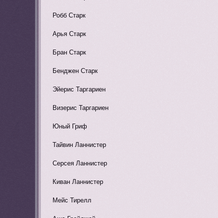
Робб Старк
Арья Старк
Бран Старк
Бенджен Старк
Эйерис Таргариен
Визерис Таргариен
Юный Гриф
Тайвин Ланнистер
Серсея Ланнистер
Киван Ланнистер
Мейс Тирелл