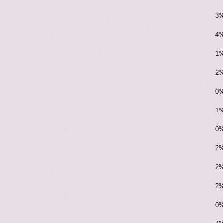
3%
4%
1%
2%
0%
1%
0%
2%
2%
2%
0%