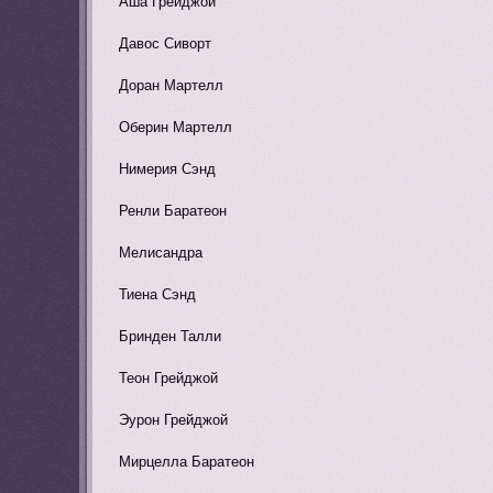
Аша Грейджой
Давос Сиворт
Доран Мартелл
Оберин Мартелл
Нимерия Сэнд
Ренли Баратеон
Мелисандра
Тиена Сэнд
Бринден Талли
Теон Грейджой
Эурон Грейджой
Мирцелла Баратеон