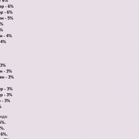
- 6%
ер - 6%
р - 6%
ен - 5%
4%
4%
н - 4%
 4%
 3%
н - 3%
ен - 3%
р - 3%
р - 3%
 - 3%
%
унда:
6%.
6%.
 6%.