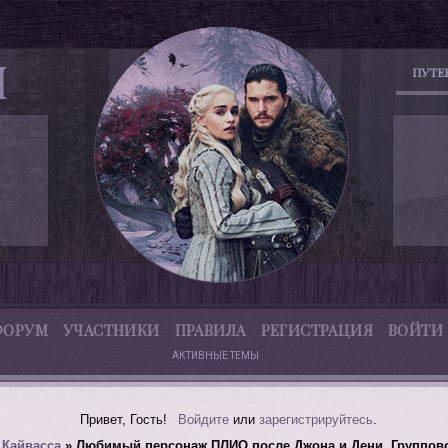
ПУТЕ
ФОРУМ
УЧАСТНИКИ
ПРАВИЛА
РЕГИСТРАЦИЯ
ВОЙТИ
АКТИВНЫЕ ТЕМЫ
Привет, Гость!
Войдите
или
зарегистрируйтесь
.
»
Кайвасса
»
Любимый персонаж ПЛИО после Джона и Дени. Групповой