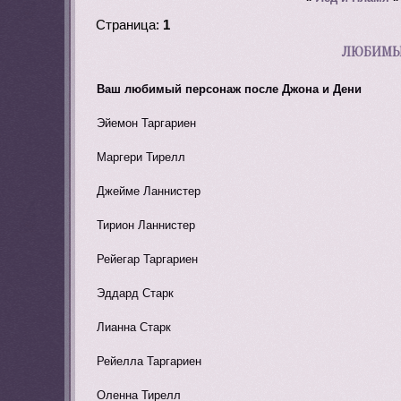
Страница:
1
ЛЮБИМЫЙ
Ваш любимый персонаж после Джона и Дени
Эйемон Таргариен
Маргери Тирелл
Джейме Ланнистер
Тирион Ланнистер
Рейегар Таргариен
Эддард Старк
Лианна Старк
Рейелла Таргариен
Оленна Тирелл