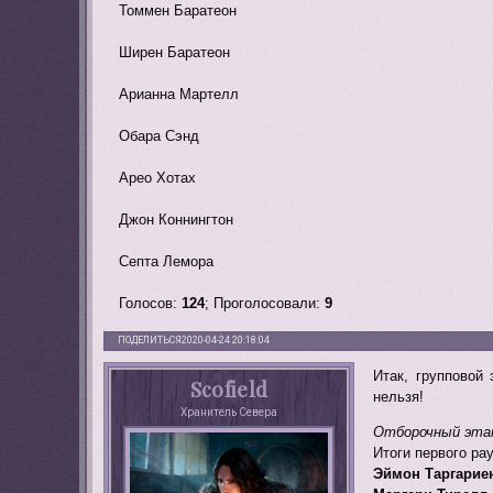
Томмен Баратеон
Ширен Баратеон
Арианна Мартелл
Обара Сэнд
Арео Хотах
Джон Коннингтон
Септа Лемора
Голосов:
124
;
Проголосовали:
9
ПОДЕЛИТЬСЯ
2020-04-24 20:18:04
Итак, групповой 
Scofield
нельзя!
Хранитель Севера
Отборочный эта
Итоги первого ра
Эймон Таргариен