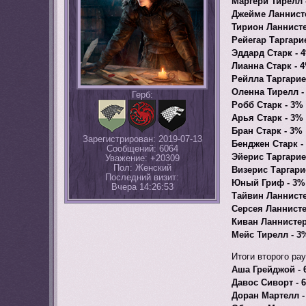
Маргери Тирелл 
Джейме Ланнист
Тирион Ланнисте
Рейегар Таргари
Эддард Старк - 
Лианна Старк - 
Рейлла Таргарие
Оленна Тирелл -
Герб:
Робб Старк - 3%
Арья Старк - 3%
Бран Старк - 3%
Зарегистрирован
: 2019-07-13
Бенджен Старк -
Сообщений:
6064
Эйерис Таргарие
Уважение:
+20309
Пол:
Женский
Визерис Таргари
Последний визит:
Юный Гриф - 3%
Вчера 14:26:53
Тайвин Ланнисте
Серсея Ланнисте
Киван Ланнистер
Мейс Тирелл - 3
Итоги второго ра
Аша Грейджой - 
Давос Сиворт - 
Доран Мартелл -