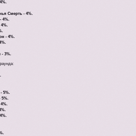
 4%.
ья Смерть - 4%.
- 4%.
 4%.
%.
н - 4%.
4%.
 - 3%.
 раунда:
.
- 5%.
 5%.
 4%.
4%.
 4%.
%.