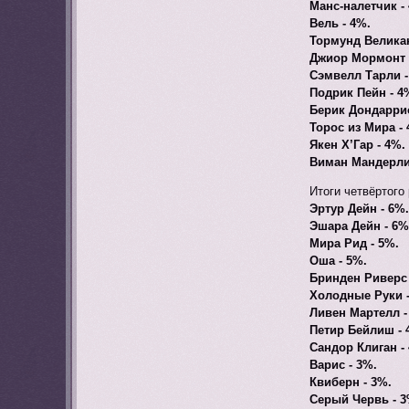
Манс-налетчик -
Вель - 4%.
Тормунд Великан
Джиор Мормонт 
Сэмвелл Тарли -
Подрик Пейн - 4
Берик Дондаррио
Торос из Мира - 
Якен Х’Гар - 4%.
Виман Мандерли
Итоги четвёртого
Эртур Дейн - 6%.
Эшара Дейн - 6%
Мира Рид - 5%.
Оша - 5%.
Бринден Риверс 
Холодные Руки -
Ливен Мартелл -
Петир Бейлиш - 
Сандор Клиган -
Варис - 3%.
Квиберн - 3%.
Серый Червь - 3