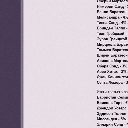
Оберин Мартелл 
Нимерия Сэнд - 
Ренли Баратеон 
Мелисандра - 4%
Тиена Сэнд - 4%.
Бринден Талли -
Теон Грейджой -
Эурон Грейджой 
Мирцелла Барате
Томмен Баратеон
Ширен Баратеон 
Арианна Мартелл
Обара Сэнд - 3%
Арео Хотах - 3%.
Джон Коннингтон
Септа Лемора - 
Итоги третьего ра
Барристан Селми
Бриенна Тарт - 
Джендри Уотерс 
Эддисон Толлет 
Миссандея - 5%.
Эллария Сэнд - 