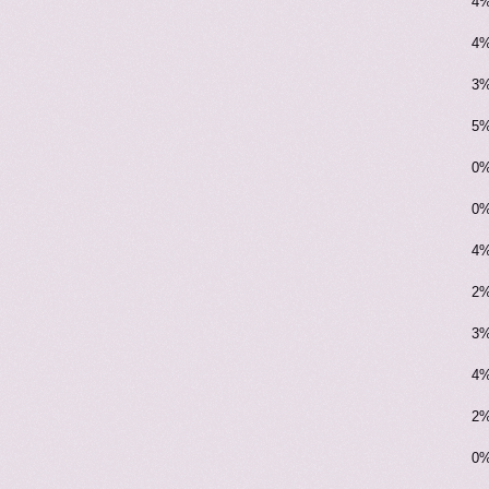
4%
4%
3%
5%
0%
0%
4%
2%
3%
4%
2%
0%