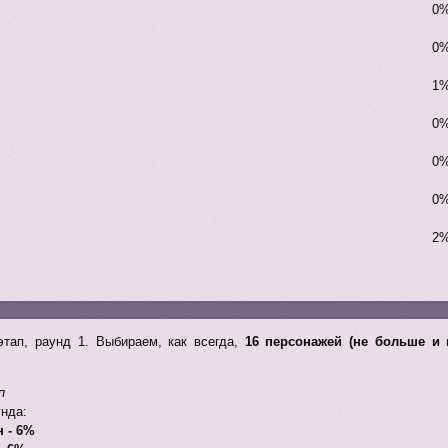
0%
0%
1%
0%
0%
0%
2%
этап, раунд 1. Выбираем, как всегда,
16 персонажей (не больше и 
п
унда:
 - 6%