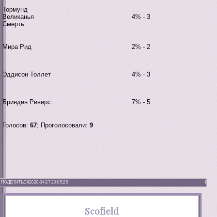
Тормунд
Великанья
4% - 3
Смерть
Мира Рид
2% - 2
Эддисон Толлет
4% - 3
Бринден Риверс
7% - 5
Голосов:
67
;
Проголосовали:
9
ПОДЕЛИТЬСЯ
2020-04-27 20:05:25
1
Scofield