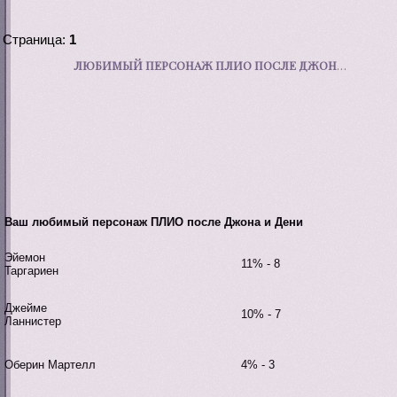
Страница:
1
ЛЮБИМЫЙ ПЕРСОНАЖ ПЛИО ПОСЛЕ ДЖОНА И ДЕНИ. ГРУППОВОЙ ЭТАП. РАУНД 4.
Ваш любимый персонаж ПЛИО после Джона и Дени
Эйемон
11% - 8
Таргариен
Джейме
10% - 7
Ланнистер
Оберин Мартелл
4% - 3