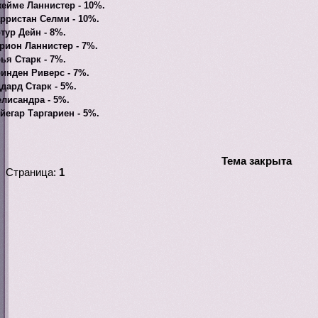
ейме Ланнистер - 10%.
рристан Селми - 10%.
тур Дейн - 8%.
рион Ланнистер - 7%.
ья Старк - 7%.
инден Риверс - 7%.
дард Старк - 5%.
лисандра - 5%.
йегар Таргариен - 5%.
Тема закрыта
Страница:
1