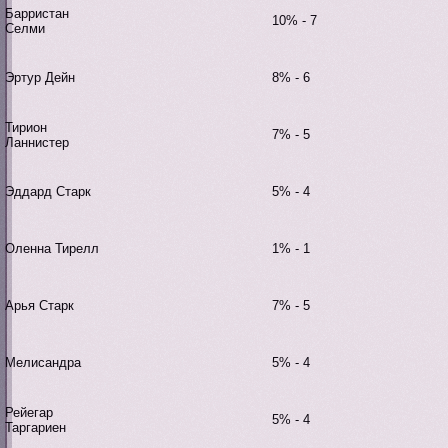
Барристан
10% - 7
Селми
Эртур Дейн
8% - 6
Тирион
7% - 5
Ланнистер
Эддард Старк
5% - 4
Оленна Тирелл
1% - 1
Арья Старк
7% - 5
Мелисандра
5% - 4
Рейегар
5% - 4
Таргариен