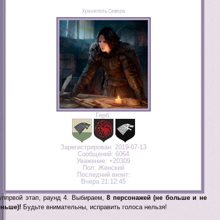
Хранитель Севера
Герб:
Зарегистрирован
: 2019-07-13
Сообщений:
6064
Уважение:
+20309
Пол:
Женский
Последний визит:
Вчера 21:12:45
уппрвой этап, раунд 4. Выбираем,
8 персонажей (не больше и не
ньше)!
Будьте внимательны, исправить голоса нельзя!