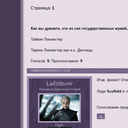
Страница:
1
Как вы думаете, кто из сих государственных мужей
Тайвин Ланнистер
Тирион Ланнистер как и.о. Десницы
Голосов:
9
;
Проголосовали:
9
ПОДЕЛИТЬСЯ
2020-04-27 21:13:06
Итак, финал! Оте
LadySnow
Принцесса Драконьего Камня
Леди
Scofield
в т
Голосование продл
+1
Герб: