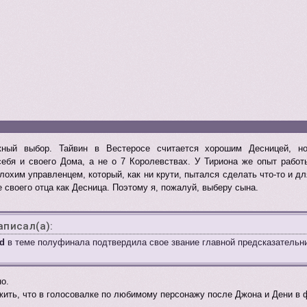
жный выбор. Тайвин в Вестеросе считается хорошим Десницей, н
себя и своего Дома, а не о 7 Королевствах. У Тириона же опыт работ
лохим управленцем, который, как ни крути, пытался сделать что-то и д
 своего отца как Десница. Поэтому я, пожалуй, выберу сына.
аписал(а):
ld
в теме полуфинала подтвердила свое звание главной предсказательн
о.
ить, что в голосовалке по любимому персонажу после Джона и Дени в ф