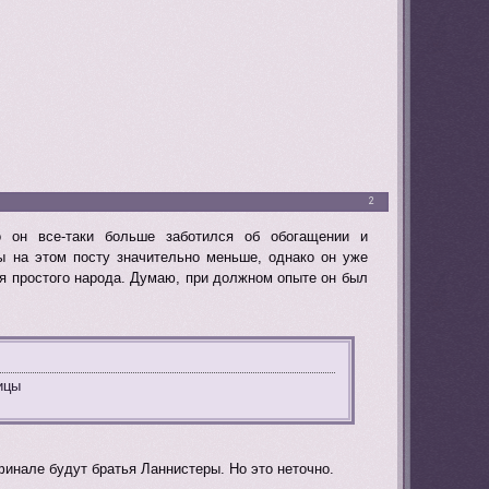
2
о он все-таки больше заботился об обогащении и
ы на этом посту значительно меньше, однако он уже
ля простого народа. Думаю, при должном опыте он был
ицы
инале будут братья Ланнистеры. Но это неточно.