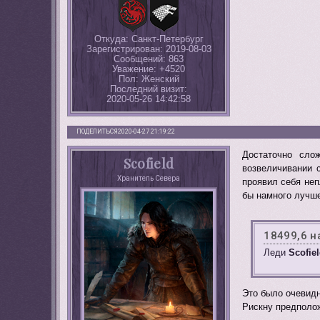
Откуда:
Санкт-Петербург
Зарегистрирован
: 2019-08-03
Сообщений:
863
Уважение:
+4520
Пол:
Женский
Последний визит:
2020-05-26 14:42:58
ПОДЕЛИТЬСЯ
2020-04-27 21:19:22
Достаточно сло
Scofield
возвеличивании 
Хранитель Севера
проявил себя неп
бы намного лучше
18499,6 н
Леди
Scofie
Это было очевидн
Рискну предполож