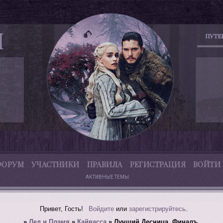
ПУТЕ
ФОРУМ
УЧАСТНИКИ
ПРАВИЛА
РЕГИСТРАЦИЯ
ВОЙТИ
АКТИВНЫЕ ТЕМЫ
Привет, Гость!
Войдите
или
зарегистрируйтесь
.
»
Лед и Пламя
»
Кайвасса
»
Лучший Десница. Финалъ.