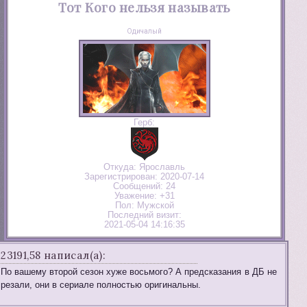
Тот Кого нельзя называть
Одичалый
Герб:
Откуда:
Ярославль
Зарегистрирован
: 2020-07-14
Сообщений:
24
Уважение:
+31
Пол:
Мужской
Последний визит:
2021-05-04 14:16:35
23191,58 написал(а):
По вашему второй сезон хуже восьмого? А предсказания в ДБ не
резали, они в сериале полностью оригинальны.