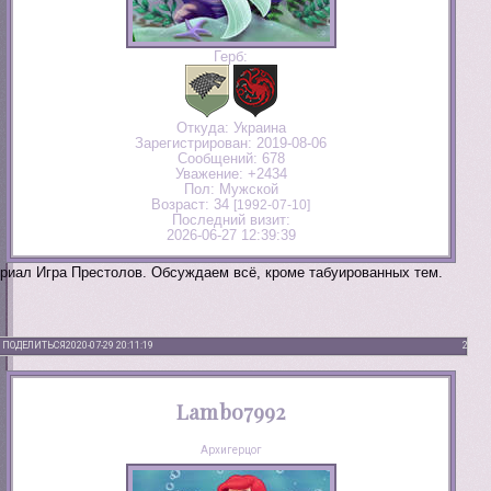
Герб:
Откуда:
Украина
Зарегистрирован
: 2019-08-06
Сообщений:
678
Уважение:
+2434
Пол:
Мужской
Возраст:
34
[1992-07-10]
Последний визит:
2026-06-27 12:39:39
риал Игра Престолов. Обсуждаем всё, кроме табуированных тем.
ПОДЕЛИТЬСЯ
2020-07-29 20:11:19
2
Lambo7992
Архигерцог