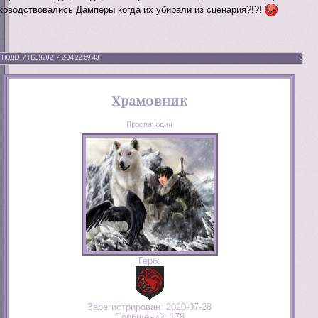
ководствовались Дамперы когда их убирали из сценария?!?!
ПОДЕЛИТЬСЯ
2021-12-04 22:59:43
8
Храмовник
Простолюдин
Герб:
Зарегистрирован
: 2020-07-28
Сообщений:
178