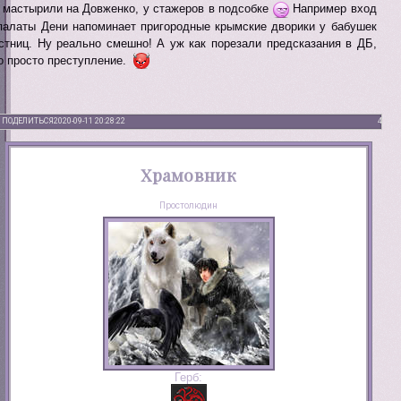
 мастырили на Довженко, у стажеров в подсобке
Например вход
палаты Дени напоминает пригородные крымские дворики у бабушек
стниц. Ну реально смешно! А уж как порезали предсказания в ДБ,
о просто преступление.
ПОДЕЛИТЬСЯ
2020-09-11 20:28:22
4
Храмовник
Простолюдин
Герб: