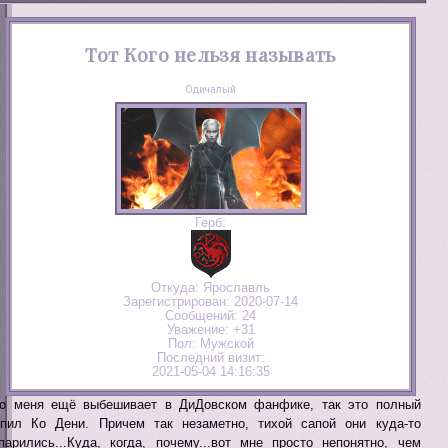
Тот Кого нельзя называть
Одичалый
Герб:
Откуда:
Ярославль
Зарегистрирован
: 2020-07-14
Сообщений:
24
Уважение:
+31
Пол:
Мужской
Последний визит:
2021-05-04 14:16:35
о меня ещё выбешивает в ДиДовском фанфике, так это полный
пил Ко Дени. Причем так незаметно, тихой сапой они куда-то
парились...Куда, когда, почему...вот мне просто непонятно, чем