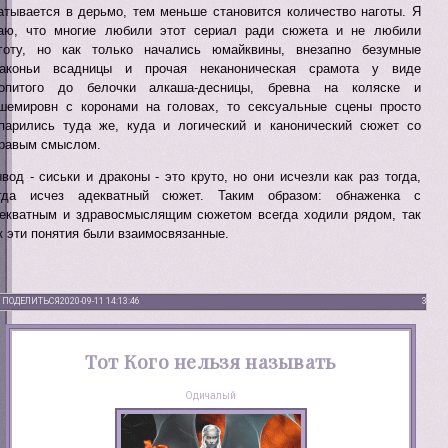
атывается в дерьмо, тем меньше становится количество наготы. Я
аю, что многие любили этот сериал ради сюжета и не любили
готу, но как только начались юмайквины, внезапно безумные
аконьи всадницы и прочая неканоническая срамота у виде
опитого до белочки алкаша-десницы, бревна на коляске и
шемировн с коронами на головах, то сексуальные сцены просто
парились туда же, куда и логический и канонический сюжет со
равым смыслом.
вод - сиськи и драконы - это круто, но они исчезли как раз тогда,
гда исчез адекватный сюжет. Таким образом: обнаженка с
екватным и здравосмыслящим сюжетом всегда ходили рядом, так
к эти понятия были взаимосвязанные.
ПОДЕЛИТЬСЯ
2020-09-11 14:13:46
3
Тот Кого нельзя называть
Одичалый