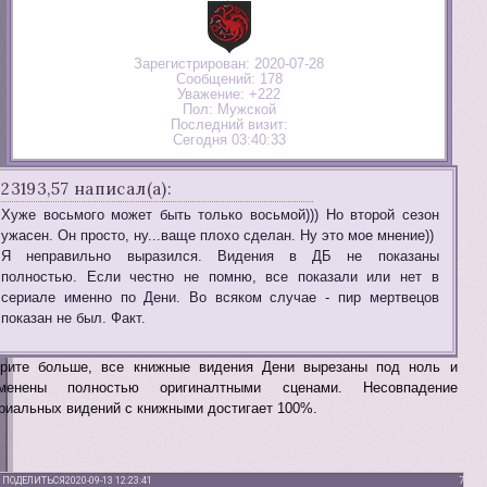
Зарегистрирован
: 2020-07-28
Сообщений:
178
Уважение:
+222
Пол:
Мужской
Последний визит:
Сегодня 03:40:33
23193,57 написал(а):
Хуже восьмого может быть только восьмой))) Но второй сезон
ужасен. Он просто, ну...ваще плохо сделан. Ну это мое мнение))
Я неправильно выразился. Видения в ДБ не показаны
полностью. Если честно не помню, все показали или нет в
сериале именно по Дени. Во всяком случае - пир мертвецов
показан не был. Факт.
рите больше, все книжные видения Дени вырезаны под ноль и
аменены полностью оригиналтными сценами. Несовпадение
риальных видений с книжными достигает 100%.
ПОДЕЛИТЬСЯ
2020-09-13 12:23:41
7