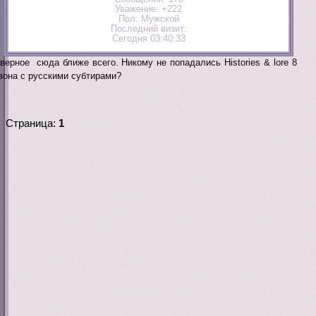
Уважение:
+222
Пол:
Мужской
Последний визит:
Сегодня 03:40:33
верное сюда ближе всего. Никому не попадались Histories & lore 8
зона с русскими субтирами?
Страница:
1