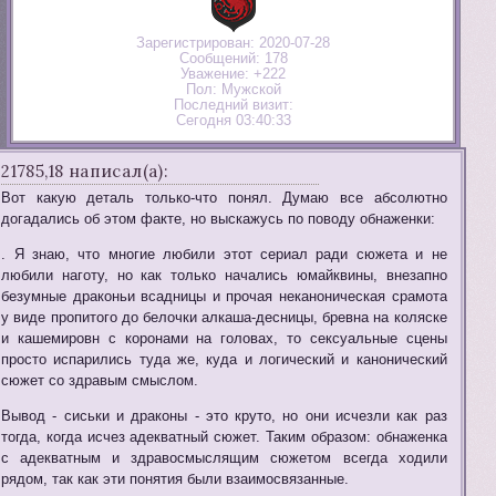
Зарегистрирован
: 2020-07-28
Сообщений:
178
Уважение:
+222
Пол:
Мужской
Последний визит:
Сегодня 03:40:33
21785,18 написал(а):
Вот какую деталь только-что понял. Думаю все абсолютно
догадались об этом факте, но выскажусь по поводу обнаженки:
. Я знаю, что многие любили этот сериал ради сюжета и не
любили наготу, но как только начались юмайквины, внезапно
безумные драконьи всадницы и прочая неканоническая срамота
у виде пропитого до белочки алкаша-десницы, бревна на коляске
и кашемировн с коронами на головах, то сексуальные сцены
просто испарились туда же, куда и логический и канонический
сюжет со здравым смыслом.
Вывод - сиськи и драконы - это круто, но они исчезли как раз
тогда, когда исчез адекватный сюжет. Таким образом: обнаженка
с адекватным и здравосмыслящим сюжетом всегда ходили
рядом, так как эти понятия были взаимосвязанные.