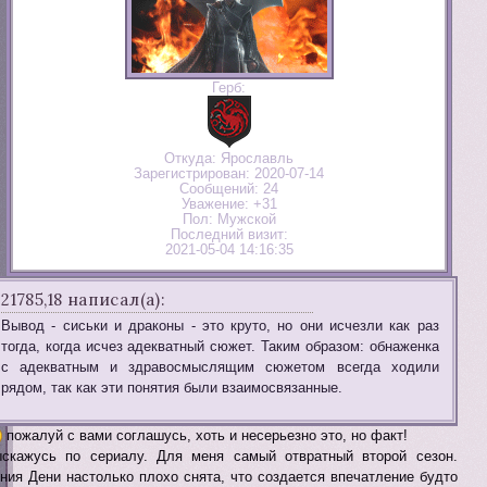
Герб:
Откуда:
Ярославль
Зарегистрирован
: 2020-07-14
Сообщений:
24
Уважение:
+31
Пол:
Мужской
Последний визит:
2021-05-04 14:16:35
21785,18 написал(а):
Вывод - сиськи и драконы - это круто, но они исчезли как раз
тогда, когда исчез адекватный сюжет. Таким образом: обнаженка
с адекватным и здравосмыслящим сюжетом всегда ходили
рядом, так как эти понятия были взаимосвязанные.
пожалуй с вами соглашусь, хоть и несерьезно это, но факт!
скажусь по сериалу. Для меня самый отвратный второй сезон.
ния Дени настолько плохо снята, что создается впечатление будто