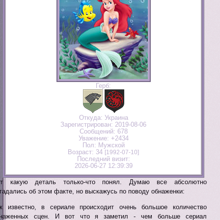
Герб:
Откуда:
Украина
Зарегистрирован
: 2019-08-06
Сообщений:
678
Уважение:
+2434
Пол:
Мужской
Возраст:
34
[1992-07-10]
Последний визит:
2026-06-27 12:39:39
от какую деталь только-что понял. Думаю все абсолютно
гадались об этом факте, но выскажусь по поводу обнаженки:
к известно, в сериале происходит очень большое количество
наженных сцен. И вот что я заметил - чем больше сериал