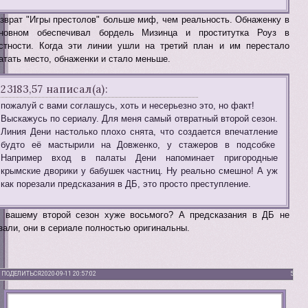
зврат "Игры престолов" больше миф, чем реальность. Обнаженку в
новном обеспечивал бордель Мизинца и проститутка Роуз в
стности. Когда эти линии ушли на третий план и им перестало
атать место, обнаженки и стало меньше.
23183,57 написал(а):
пожалуй с вами соглашусь, хоть и несерьезно это, но факт!
Выскажусь по сериалу. Для меня самый отвратный второй сезон.
Линия Дени настолько плохо снята, что создается впечатление
будто её мастырили на Довженко, у стажеров в подсобке
Например вход в палаты Дени напоминает пригородные
крымские дворики у бабушек частниц. Ну реально смешно! А уж
как порезали предсказания в ДБ, это просто преступление.
 вашему второй сезон хуже восьмого? А предсказания в ДБ не
зали, они в сериале полностью оригинальны.
ПОДЕЛИТЬСЯ
2020-09-11 20:57:02
5