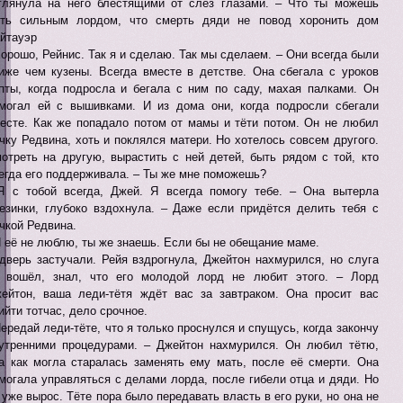
глянула на него блестящими от слёз глазами. – Что ты можешь
ть сильным лордом, что смерть дяди не повод хоронить дом
йтауэр
Хорошо, Рейнис. Так я и сделаю. Так мы сделаем. – Они всегда были
иже чем кузены. Всегда вместе в детстве. Она сбегала с уроков
пты, когда подросла и бегала с ним по саду, махая палками. Он
могал ей с вышивками. И из дома они, когда подросли сбегали
есте. Как же попадало потом от мамы и тёти потом. Он не любил
чку Редвина, хоть и поклялся матери. Но хотелось совсем другого.
отреть на другую, вырастить с ней детей, быть рядом с той, кто
егда его поддерживала. – Ты же мне поможешь?
Я с тобой всегда, Джей. Я всегда помогу тебе. – Она вытерла
езинки, глубоко вздохнула. – Даже если придётся делить тебя с
чкой Редвина.
Я её не люблю, ты же знаешь. Если бы не обещание маме.
дверь застучали. Рейя вздрогнула, Джейтон нахмурился, но слуга
 вошёл, знал, что его молодой лорд не любит этого. – Лорд
ейтон, ваша леди-тётя ждёт вас за завтраком. Она просит вас
ийти тотчас, дело срочное.
Передай леди-тёте, что я только проснулся и спущусь, когда закончу
утренними процедурами. – Джейтон нахмурился. Он любил тётю,
а как могла старалась заменять ему мать, после её смерти. Она
могала управляться с делами лорда, после гибели отца и дяди. Но
 уже вырос. Тёте пора было передавать власть в его руки, но она не