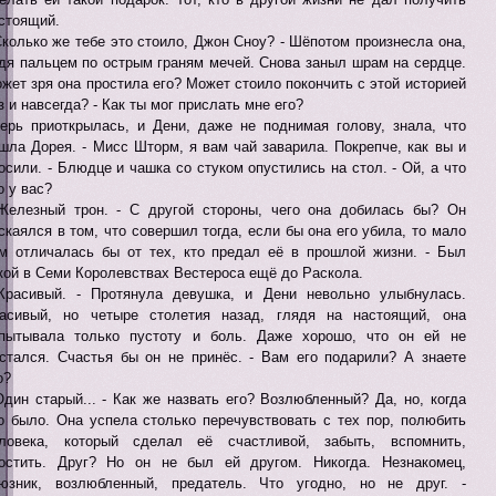
стоящий.
Сколько же тебе это стоило, Джон Сноу? - Шёпотом произнесла она,
дя пальцем по острым граням мечей. Снова заныл шрам на сердце.
жет зря она простила его? Может стоило покончить с этой историей
з и навсегда? - Как ты мог прислать мне его?
ерь приоткрылась, и Дени, даже не поднимая голову, знала, что
шла Дорея. - Мисс Шторм, я вам чай заварила. Покрепче, как вы и
осили. - Блюдце и чашка со стуком опустились на стол. - Ой, а что
о у вас?
Железный трон. - С другой стороны, чего она добилась бы? Он
скаялся в том, что совершил тогда, если бы она его убила, то мало
м отличалась бы от тех, кто предал её в прошлой жизни. - Был
кой в Семи Королевствах Вестероса ещё до Раскола.
Красивый. - Протянула девушка, и Дени невольно улыбнулась.
асивый, но четыре столетия назад, глядя на настоящий, она
пытывала только пустоту и боль. Даже хорошо, что он ей не
стался. Счастья бы он не принёс. - Вам его подарили? А знаете
о?
Один старый... - Как же назвать его? Возлюбленный? Да, но, когда
о было. Она успела столько перечувствовать с тех пор, полюбить
ловека, который сделал её счастливой, забыть, вспомнить,
остить. Друг? Но он не был ей другом. Никогда. Незнакомец,
юзник, возлюбленный, предатель. Что угодно, но не друг. -