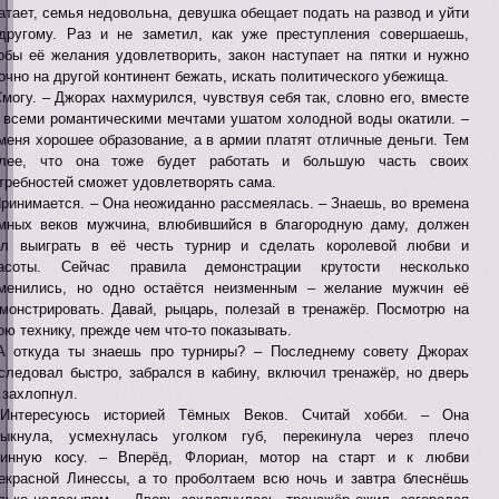
атает, семья недовольна, девушка обещает подать на развод и уйти
другому. Раз и не заметил, как уже преступления совершаешь,
обы её желания удовлетворить, закон наступает на пятки и нужно
очно на другой континент бежать, искать политического убежища.
Смогу. – Джорах нахмурился, чувствуя себя так, словно его, вместе
 всеми романтическими мечтами ушатом холодной воды окатили. –
меня хорошее образование, а в армии платят отличные деньги. Тем
лее, что она тоже будет работать и большую часть своих
требностей сможет удовлетворять сама.
Принимается. – Она неожиданно рассмеялась. – Знаешь, во времена
мных веков мужчина, влюбившийся в благородную даму, должен
л выиграть в её честь турнир и сделать королевой любви и
расоты. Сейчас правила демонстрации крутости несколько
менились, но одно остаётся неизменным – желание мужчин её
монстрировать. Давай, рыцарь, полезай в тренажёр. Посмотрю на
ою технику, прежде чем что-то показывать.
А откуда ты знаешь про турниры? – Последнему совету Джорах
следовал быстро, забрался в кабину, включил тренажёр, но дверь
 захлопнул.
Интересуюсь историей Тёмных Веков. Считай хобби. – Она
ыкнула, усмехнулась уголком губ, перекинула через плечо
инную косу. – Вперёд, Флориан, мотор на старт и к любви
екрасной Линессы, а то проболтаем всю ночь и завтра блеснёшь