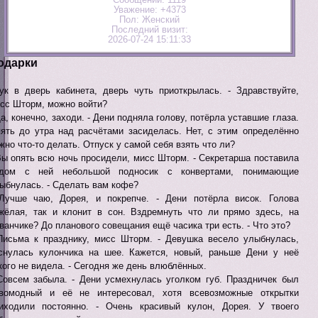
Уважение:
+4373
Пол:
Женский
Последний визит:
2026-07-24 15:11:33
одарки
ук в дверь кабинета, дверь чуть приоткрылась. - Здравствуйте,
сс Шторм, можно войти?
Да, конечно, заходи. - Дени подняла голову, потёрла уставшие глаза.
ять до утра над расчётами засиделась. Нет, с этим определённо
жно что-то делать. Отпуск у самой себя взять что ли?
Вы опять всю ночь просидели, мисс Шторм. - Секретарша поставила
ядом с ней небольшой подносик с конвертами, понимающие
ыбнулась. - Сделать вам кофе?
Лучше чаю, Дорея, и покрепче. - Дени потёрла висок. Голова
жёлая, так и клонит в сон. Вздремнуть что ли прямо здесь, на
ванчике? До планового совещания ещё часика три есть. - Что это?
Письма к празднику, мисс Шторм. - Девушка весело улыбнулась,
снулась кулончика на шее. Кажется, новый, раньше Дени у неё
кого не видела. - Сегодня же день влюблённых.
Совсем забыла. - Дени усмехнулась уголком губ. Праздничек был
вомодный и её не интересовал, хотя всевозможные открытки
иходили постоянно. - Очень красивый кулон, Дорея. У твоего