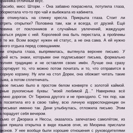
бранника отличный вкус.
Спасибо, мисс Шторм. - Она забавно покраснела, потупила глаза,
обормотала что-то про чай и выбежала из кабинета.
ни откинулась на спинку кресла. Прикрыла глаза. Стоит ли
отреть открытки? Половина там, как и всегда, от друзей. Ещё
оловина от поклонников и случайных увлечений, жаждущих
азаться рядом с ней. Королевой она быть перестала, а проблемы
ё те же. Всем вокруг нужен её статус, а не она сама. А ей нужно
много отдыха перед совещанием.
ни открыла глаза, выпрямилась, вытянула верхнее письмо. У
узей есть знаки, которыми они подписывают письма, формально
полняя традицию и не оставляя своих имён. Лучше она сразу
ссортирует то, что можно потом почитать и то, что отправится в
сорную корзину. Ну или на стол Дореи, она обожает читать такие
сьма, а потом сплетничать.
рвое письмо было в простом белом конверте с золотой каймой.
рные рукописные буквы: "моей любимой Д..." Наверняка всё
зумно дорогое. От Тириона другого и не приходило. С тех пор, как
а посвятила его в свою тайну, всю личную корреспонденции он
дписывал именно так. Дени улыбнулась, отложила письмо. Этим
а порадует себя вечером.
сьмо от Джораха и Нессы, оказалось запечатано самолётом, из
шая пришла открытка в виде языков огня, из Миэрина прислали
аконов. У нее вообще были хорошие отношения с руководителями