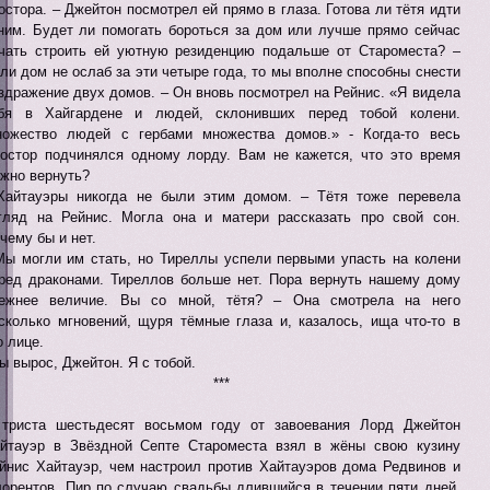
остора. – Джейтон посмотрел ей прямо в глаза. Готова ли тётя идти
ним. Будет ли помогать бороться за дом или лучше прямо сейчас
чать строить ей уютную резиденцию подальше от Староместа? –
ли дом не ослаб за эти четыре года, то мы вполне способны снести
здражение двух домов. – Он вновь посмотрел на Рейнис. «Я видела
бя в Хайгардене и людей, склонивших перед тобой колени.
ожество людей с гербами множества домов.» - Когда-то весь
остор подчинялся одному лорду. Вам не кажется, что это время
жно вернуть?
Хайтауэры никогда не были этим домом. – Тётя тоже перевела
гляд на Рейнис. Могла она и матери рассказать про свой сон.
чему бы и нет.
Мы могли им стать, но Тиреллы успели первыми упасть на колени
ред драконами. Тиреллов больше нет. Пора вернуть нашему дому
ежнее величие. Вы со мной, тётя? – Она смотрела на него
сколько мгновений, щуря тёмные глаза и, казалось, ища что-то в
о лице.
Ты вырос, Джейтон. Я с тобой.
***
триста шестьдесят восьмом году от завоевания Лорд Джейтон
йтауэр в Звёздной Септе Староместа взял в жёны свою кузину
йнис Хайтауэр, чем настроил против Хайтауэров дома Редвинов и
орентов. Пир по случаю свадьбы длившийся в течении пяти дней,