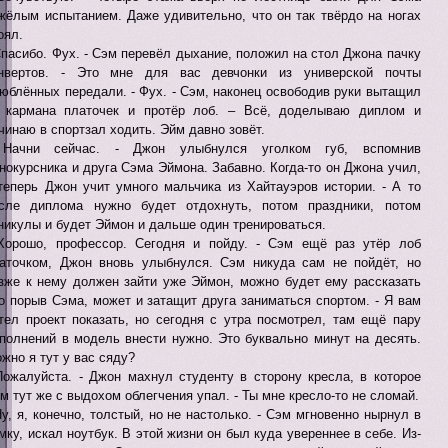
жёлым испытанием. Даже удивительно, что он так твёрдо на ногах
оял.
Спасибо. Фух. - Сэм перевёл дыхание, положил на стол Джона пачку
нвертов. - Это мне для вас девчонки из универской почты
юблённых передали. - Фух. - Сэм, наконец освободив руки вытащил
 кармана платочек и протёр лоб. – Всё, доделываю диплом и
чинаю в спортзал ходить. Эйм давно зовёт.
 Начни сейчас. - Джон улыбнулся уголком губ, вспомнив
нокурсника и друга Сэма Эймона. Забавно. Когда-то он Джона учил,
теперь Джон учит умного мальчика из Хайтауэров истории. - А то
сле диплома нужно будет отдохнуть, потом праздники, потом
никулы и будет Эймон и дальше один тренироваться.
Хорошо, профессор. Сегодня и пойду. - Сэм ещё раз утёр лоб
аточком, Джон вновь улыбнулся. Сэм никуда сам не пойдёт, но
зже к нему должен зайти уже Эймон, можно будет ему рассказать
о порыв Сэма, может и затащит друга заниматься спортом. - Я вам
тел проект показать, но сегодня с утра посмотрел, там ещё пару
полнений в модель внести нужно. Это буквально минут на десять.
жно я тут у вас сяду?
Пожалуйста. - Джон махнул студенту в сторону кресла, в которое
м тут же с выдохом облегчения упал. - Ты мне кресло-то не сломай.
Ну, я, конечно, толстый, но не настолько. - Сэм мгновенно нырнул в
мку, искал ноутбук. В этой жизни он был куда увереннее в себе. Из-