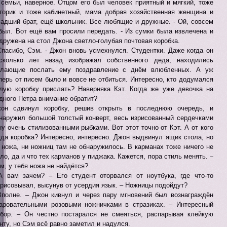
 семьи, наверное. Отцом его был человек приятный и мягкий, тоже
торик и тоже кабинетный, мама добрая хозяйственная женщина и
адший брат, ещё школьник. Все любящие и дружные. - Ой, совсем
был. Вот ещё вам просили передать. - Из сумки была извлечена и
дружена на стол Джона светло-голубая почтовая коробка.
Спасибо, Сэм. - Джон вновь усмехнулся. Студентки. Даже когда он
сколько лет назад изображал собственного деда, находились
лающие послать ему поздравление с днём влюбленных. А уж
перь от писем было и вовсе не отбиться. Интересно, кто додумался
лую коробку прислать? Наверняка Кэт. Когда же уже девочка на
дного Петра внимание обратит?
он сдвинул коробку, решив открыть в последнюю очередь, и
наружил большой толстый конверт, весь изрисованный сердечками
ну очень стилизованными рыбками. Вот этот точно от Кэт. А от кого
гда коробка? Интересно, интересно. Джон выдвинул ящик стола, но
 ножа, ни ножниц там не обнаружилось. В карманах тоже ничего не
ло, да и что тех карманов у пиджака. Кажется, пора стиль менять. –
м, у тебя ножа не найдётся?
А вам зачем? – Его студент оторвался от ноутбука, где что-то
рисовывал, высунув от усердия язык. – Ножницы подойдут?
Вполне. – Джон кивнул и через пару мгновений был вознаграждён
аровательными розовыми ножничками в стразиках. – Интересный
бор. – Он честно постарался не смеяться, распарывая клейкую
нту, но Сэм всё равно заметил и надулся.