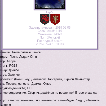
Герб:
Зарегистрирован
: 2019-08-06
Сообщений:
1119
Уважение:
+4373
Пол:
Женский
Последний визит:
2026-07-24 15:11:33
звание: Такие разные шансы
ндом: Песнь Льда и Огня
тор: Алора
йтинг: PG13
змер: Драббл
атус: Закончен
рсонажи: Джон Сноу, Дейенерис Таргариен, Тирион Ланнистер
нр: Повседневность, Драма, Юмор
едупреждения:АУ, ОСС
аткое содержание: Сборник драбблов по вселенной Второго шанса
атус ставлю закончен, но новенькое что-нибудь буду добавлять
гулярно