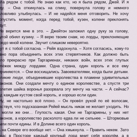
ла рядом с тобой. Не знаю как кто, но я была рядом, Джей. И я
ду. – Она откинулась на спину, повернула голову и немного
ловливо улыбнулась. – И не надейся меня отговорить. Не хочу
опустить момент, когда перед тобой, кузен, колени преклонять
дут.
Не верится мне в это. – Джейтон заложил одну руку за голову,
угой обнял кузину. – Я верю твоим снам, но лорды, преклоняющие
редо мной колени. Звучит слишком невероятно.
Тут я с тобой согласна. – Рейя вздохнула. – Хотя согласись, кому-то
вно пора объединить всех этих стервятников. Как должно быть
ло прекрасно при Таргариенах, никаких войн, всех этих глупых
лёжек между лордами. Одна страна, один король и все ему
дчиняются. – Они восхищались Завоевателями, когда были детьми.
ликие люди, объединившие королевства в пламени удивительных
аконов. Они создали мечту о едином королевстве, а спустя три
олетия шайка воронья разорвала эту мечту на части. – А сейчас?
д каждым кустом свой король, и хорошо если один.
Ну, не настолько всё плохо. – Он провёл рукой по её волосам,
вствуя, что подсказанная Рейей мысль никак не желает уходить. Но
 могли же они… Глупость какая. Они не Таргариены, у них нет
аконов, а королевство расколото едва ли не сильнее. – Штормовые
мли почти едины. И в Долине всего один король.
А на Севере его вообще нет. – Она хмыкнула. – Править некем. Зато
нас в Просторе каждый крупный лорд мнит себя королём, а в