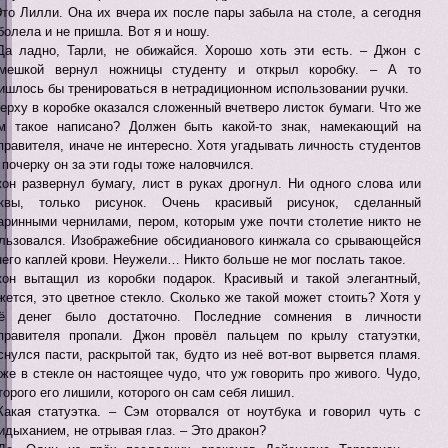
Это Лилли. Она их вчера их после пары забыла на столе, а сегодня
болела и не пришла. Вот я и ношу.
Да ладно, Тарли, не обижайся. Хорошо хоть эти есть. – Джон с
мешкой вернул ножницы студенту и открыл коробку. – А то
ишлось бы тренироваться в нетрадиционном использовании ручки.
ерху в коробке оказался сложенный вчетверо листок бумаги. Что же
м такое написано? Должен быть какой-то знак, намекающий на
правителя, иначе не интересно. Хотя угадывать личность студентов
 почерку он за эти годы тоже наловчился.
он развернул бумагу, лист в руках дрогнул. Ни одного слова или
квы, только рисунок. Очень красивый рисунок, сделанный
аринными чернилами, пером, которым уже почти столетие никто не
льзовался. Изображе6ние обсидианового кинжала со срывающейся
него каплей крови. Неужели… Никто больше не мог послать такое.
он вытащил из коробки подарок. Красивый и такой элегантный,
жется, это цветное стекло. Сколько же такой может стоить? Хотя у
ё денег было достаточно. Последние сомнения в личности
правителя пропали. Джон провёл пальцем по крылу статуэтки,
снулся пасти, раскрытой так, будто из неё вот-вот вырвется пламя.
же в стекле он настоящее чудо, что уж говорить про живого. Чудо,
торого его лишили, которого он сам себя лишил.
Какая статуэтка. – Сэм оторвался от ноутбука и говорил чуть с
идыханием, не отрывая глаз. – Это дракон?