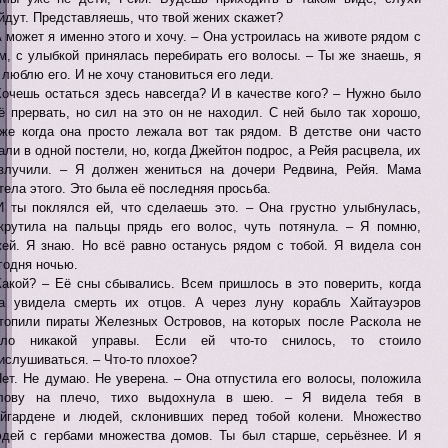
йдут. Представляешь, что твой жених скажет?
А может я именно этого и хочу. – Она устроилась на животе рядом с
м, с улыбкой принялась перебирать его волосы. – Ты же знаешь, я
 люблю его. И не хочу становиться его леди.
Хочешь остаться здесь навсегда? И в качестве кого? – Нужно было
ё прервать, но сил на это он не находил. С ней было так хорошо,
же когда она просто лежала вот так рядом. В детстве они часто
али в одной постели, но, когда Джейтон подрос, а Рейя расцвела, их
злучили. – Я должен жениться на дочери Редвина, Рейя. Мама
тела этого. Это была её последняя просьба.
И ты поклялся ей, что сделаешь это. – Она грустно улыбнулась,
крутила на пальцы прядь его волос, чуть потянула. – Я помню,
ей. Я знаю. Но всё равно останусь рядом с тобой. Я видела сон
годня ночью.
Какой? – Её сны сбывались. Всем пришлось в это поверить, когда
а увидела смерть их отцов. А через луну корабль Хайтауэров
топили пираты Железных Островов, на которых после Раскола не
ыло никакой управы. Если ей что-то снилось, то стоило
ислушиваться. – Что-то плохое?
Нет. Не думаю. Не уверена. – Она отпустила его волосы, положила
лову на плечо, тихо выдохнула в шею. – Я видела тебя в
йгардене и людей, склонивших перед тобой колени. Множество
дей с гербами множества домов. Ты был старше, серьёзнее. И я