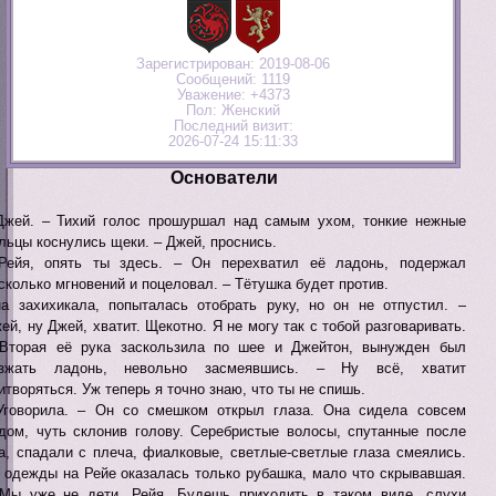
Зарегистрирован
: 2019-08-06
Сообщений:
1119
Уважение:
+4373
Пол:
Женский
Последний визит:
2026-07-24 15:11:33
Основатели
Джей. – Тихий голос прошуршал над самым ухом, тонкие нежные
льцы коснулись щеки. – Джей, проснись.
Рейя, опять ты здесь. – Он перехватил её ладонь, подержал
сколько мгновений и поцеловал. – Тётушка будет против.
а захихикала, попыталась отобрать руку, но он не отпустил. –
ей, ну Джей, хватит. Щекотно. Я не могу так с тобой разговаривать.
Вторая её рука заскользила по шее и Джейтон, вынужден был
азжать ладонь, невольно засмеявшись. – Ну всё, хватит
итворяться. Уж теперь я точно знаю, что ты не спишь.
Уговорила. – Он со смешком открыл глаза. Она сидела совсем
дом, чуть склонив голову. Серебристые волосы, спутанные после
а, спадали с плеча, фиалковые, светлые-светлые глаза смеялись.
 одежды на Рейе оказалась только рубашка, мало что скрывавшая.
Мы уже не дети, Рейя. Будешь приходить в таком виде, слухи