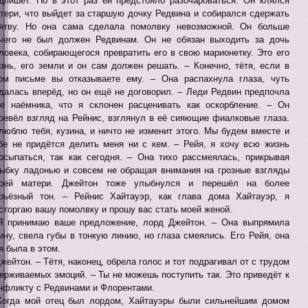
дпишет. Но в этот раз ей предстояло разочароваться. Он клялся
тери, что выйдет за старшую дочку Редвина и собирался сдержать
ятву. Но она сама сделала помолвку невозможной. Он больше
чего не был должен Редвинам. Он не обязан выходить за дочь
ловека, собирающегося превратить его в свою марионетку. Это его
знь, его земли и он сам должен решать. – Конечно, тётя, если в
ом письме вы отказываете ему. – Она распахнула глаза, чуть
далась вперёд, но он ещё не договорил. – Леди Редвин предпочла
е наёмника, что я склонен расценивать как оскорбление. – Он
ревёл взгляд на Рейнис, взглянул в её сияющие фиалковые глаза.
люблю тебя, кузина, и ничто не изменит этого. Мы будем вместе и
бе не придётся делить меня ни с кем. – Рейя, я хочу всю жизнь
осыпаться, так как сегодня. – Она тихо рассмеялась, прикрывая
ыбку ладонью и совсем не обращая внимания на грозные взгляды
воей матери. Джейтон тоже улыбнулся и перешёл на более
рьёзный тон. – Рейнис Хайтауэр, как глава дома Хайтауэр, я
сторгаю вашу помолвку и прошу вас стать моей женой.
Я принимаю ваше предложение, лорд Джейтон. – Она выпрямила
ину, свела губы в тонкую линию, но глаза смеялись. Его Рейя, она
я была в этом.
Джейтон. – Тётя, наконец, обрела голос и тот подрагивал от с трудом
ерживаемых эмоций. – Ты не можешь поступить так. Это приведёт к
нфликту с Редвинами и Флорентами.
Когда мой отец был лордом, Хайтауэры были сильнейшим домом