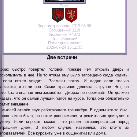
Герб:
Зарегистрирован
: 2019-08-06
Сообщений:
1119
Уважение:
+4373
Пол:
Женский
Последний визит:
2026-07-24 15:11:33
Две встречи
орах быстро повертел головой, прежде чем открыть дверь и
оскользнуть в неё. Не то чтобы ему было запрещено сюда ходить.
 если кто-то увидит… Засмеют потом. И ладно если только
льчишки, а если она. Самая красивая девочка в группе. Нет, на
ете. Если она над ним засмеётся, Джорах не переживёт. Он должен
казать, что он самый лучший пилот на курсе. Тогда она обязательно
ратит внимание.
 мыслей отвлёк звук работающего тренажёра. В одном кто-то был.
орах замер было, но потом распрямился и решительно двинулся к
угому. Если спросят, скажет, что решил потренироваться перед
втрашним днём. В любом случае, наверняка, это кто-то из
еподавателей. Все курсанты уже в общежитии или дома.