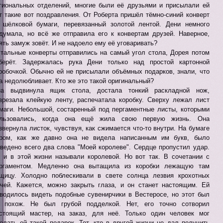
гиональных отделений, многие были её друзьями и присылали ей
т такие вот поздравления. От Роберта пришёл тёмно-синий конверт
 шёлковой бумаги, перевязанный золотой лентой. Дени немного
думала, но всё же отправила его к конвертам друзей. Наверное,
ять замуж зовёт. И не надоело ему её уговаривать?
тальные конверты отправились на самый угол стола, Дорея потом
берёт. Задержалась рука Дени только над простой картонной
робочкой. Обычно ей не присылали объёмных подарков, знали, что
а недолюбливает. Кто же это такой оригинальный?
а выдвинула ящик стола, достала тонкий раскладной нож,
зрезала клейкую ленту, распечатала коробку. Сверху лежал лист
маги. Небольшой, состаренный под пергаментные листы, которыми
ользовались, когда она ещё жила свою первую жизнь. Она
звернула листок, чувствуя, как сжимается что-то внутри. На бумаге
ром, как же давно она не видела написанным им букв, было
ведено всего два слова "Моей королеве". Сердце пропустил удар.
 и в этой жизни называли королевой. Но вот так. В сочетании с
ргаментом. Медленно она вытащила из коробки лежащую там
щицу. Холодно поблескивали в свете солнца лезвия крохотных
чей. Кажется, можно закрыть глаза, и он станет настоящим. Ей
водилось видеть подобные сувенирчики в Вестеросе, но этот был
 похож. Не был грубой подделкой. Нет, его точно сотворил
стоящий мастер, на заказ, для неё. Только один человек мог
елать ей такой подарок. Тот, кто в другой жизни не дал получить