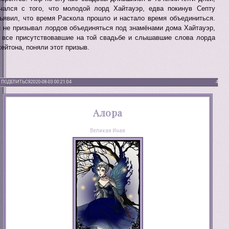
чался с того, что молодой лорд Хайтауэр, едва покинув Септу
ъявил, что время Раскола прошло и настало время объединиться.
 не призывал лордов объединяться под знамёнами дома Хайтауэр,
 все присутствовавшие на той свадьбе и слышавшие слова лорда
ейтона, поняли этот призыв.
ПОДЕЛИТЬСЯ
2020-08-03 00:21:04
4
Алора
Великая Иная