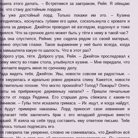
ешила этого делать. – Встретимся за завтраком, Рейя. Я обещаю
бе, что стану достойным лордом.
 Ты уже достойный лорд. Только покажи им это. – Кузина
иподнялась, коснулась губами его щеки, соскользнула с кровати и
чезла за дверью. Джейтон проводил её взглядом, вздохнул и тоже
днялся. Что за срочное дело может быть у тёти к нему в такой час?
гда она спустился, Рейнис уже сидела рядом со своей матерью,
ромно опустив глазки. Такое выражение у неё было всегда, когда
а замышляла какую-то шалость. Что в этот раз?
Доброго утра, тётя. Доброго утра, Рейя. – Джейтон проследовал к
оему месту во главе стола, улыбнулся кузине. – Мне передали, что
 желаете видеть меня по срочному делу.
Рада видеть тебя, Джейтон. Увы, новости совсем не радостные. –
тя хмурилась и идеально ровно держала спину. Кажется, новости
йствительно плохие. Что могло произойти? Голод? Пожары? Опять
раты на прибрежную деревеньку напали? – Пришли печальные
вости от лорда Редвина. Его старшая дочь сбежала с каким-то
ёмником. – Губы тети исказила гримаса. – Их ищут, и когда найдут,
и будут примерно наказаны. Лорд приносит свои извинения и
едлагает тебе заключить брак с его младшей дочерью вместо
аршей. Я взяла на себя труд составить ему ответное письмо. Тебе
талось только подписать его.
тя говорила так уверенно, словно не сомневалась, что Джейтон всё