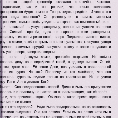
от только второй тренажёр оказался отключён. Кажется,
реподаватели, как и он, решили, что ночью желающих
тренироваться будет немного. Теперь ждать придётся. И чего этого
етуна сюда принесло? Он развернулся с самым мрачным
строением, только чтобы увидеть на экране, как неизвестный пилот
одит в самолёт в узкую расщелину, полностью уложив на левое
ыло. Самолёт прошёл, едва не царапая стенки расщелины,
скользнул из неё и резко пошёл вверх. Поднялся, заложил вираж,
рнул к земле, чтобы открыть огонь из пулемётов, качнулся, уходя
 залпов наземных орудий, запустил ракету в какое-то здание и
овь ушёл вверх, завершил задание.
ран погас, щёлкнули замки, тренажёр открылся. Из кабины
бралась девушка с серебристой косой, в одежде пилота. Он её,
жется, даже знал. Её звали Дени, она училась в параллельной
уппе их курса. Но как? Половину из тех манёвров, что она
полняла, курсанты видели только на телеэкранах. Их не учили
ому. Рано. А она делала. Как?
Привет. - Она поздоровалась первой. Должно быть его присутствие
азалось и в половину не настолько ошеломляющим, как её полёт. –
вини, что пришлось ждать. Обычно в такое время здесь никого
оме меня не бывает.
Как ты это сделала? – Надо было поздороваться, но на вежливость
 хватило выдержки. Она так летала. Если бы он летал хотя бы в
ловину, нет, на четверть так же хорошо, внимание всей группы было