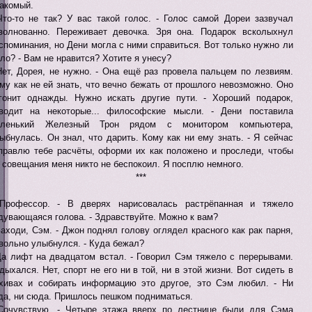
акомый.
Что-то не так? У вас такой голос. - Голос самой Дореи зазвучал
волнованно. Переживает девочка. Зря она. Подарок всколыхнул
споминания, но Дени могла с ними справиться. Вот только нужно ли
ло? - Вам не нравится? Хотите я унесу?
Нет, Дорея, не нужно. - Она ещё раз провела пальцем по лезвиям.
му как не ей знать, что вечно бежать от прошлого невозможно. Оно
гонит однажды. Нужно искать другие пути. - Хороший подарок,
водит на некоторые... философские мысли. - Дени поставила
аленький Железный Трон рядом с монитором компьютера,
ыбнулась. Он знал, что дарить. Кому как ни ему знать. - Я сейчас
правлю тебе расчёты, оформи их как положено и проследи, чтобы
 совещания меня никто не беспокоил. Я посплю немного.
***
Профессор. - В дверях нарисовалась растрёпанная и тяжело
дувающаяся голова. - Здравствуйте. Можно к вам?
Заходи, Сэм. - Джон поднял голову оглядел красного как рак парня,
вольно улыбнулся. - Куда бежал?
Да лифт на двадцатом встал. - Говорил Сэм тяжело с перерывами.
дыхался. Нет, спорт не его ни в той, ни в этой жизни. Вот сидеть в
хивах и собирать информацию это другое, это Сэм любил. - Ни
да, ни сюда. Пришлось пешком подниматься.
Сочувствую. - Четыре этажа вверх по лестнице были для Сэма