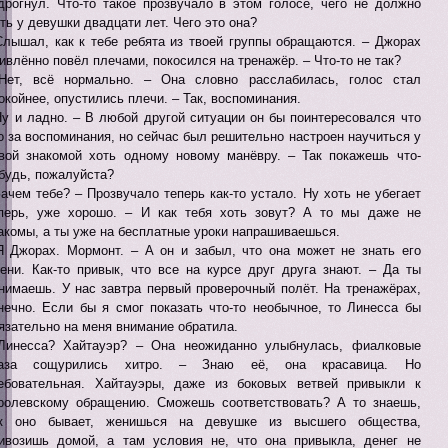
дрогнул. Что-то такое прозвучало в этом голосе, чего не должно
ть у девушки двадцати лет. Чего это она?
Слышал, как к тебе ребята из твоей группы обращаются. – Джорах
ивлённо повёл плечами, покосился на тренажёр. – Что-то не так?
Нет, всё нормально. – Она словно расслабилась, голос стал
окойнее, опустились плечи. – Так, воспоминания.
Ну и ладно. – В любой другой ситуации он бы поинтересовался что
о за воспоминания, но сейчас был решительно настроен научиться у
вой знакомой хоть одному новому манёвру. – Так покажешь что-
будь, пожалуйста?
Зачем тебе? – Прозвучало теперь как-то устало. Ну хоть не убегает
перь, уже хорошо. – И как тебя хоть зовут? А то мы даже не
акомы, а ты уже на бесплатные уроки напрашиваешься.
Я Джорах. Мормонт. – А он и забыл, что она может не знать его
ени. Как-то привык, что все на курсе друг друга знают. – Да ты
нимаешь. У нас завтра первый проверочный полёт. На тренажёрах,
нечно. Если бы я смог показать что-то необычное, то Линесса бы
язательно на меня внимание обратила.
Линесса? Хайтауэр? – Она неожиданно улыбнулась, фиалковые
лаза сощурились хитро. – Знаю её, она красавица. Но
ебовательная. Хайтауэры, даже из боковых ветвей привыкли к
ролевскому обращению. Сможешь соответствовать? А то знаешь,
к оно бывает, женишься на девушке из высшего общества,
ивозишь домой, а там условия не, что она привыкла, денег не