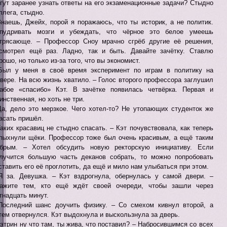
гут заранее узнать ответы на его экзаменационные задачи? Стыдно
ллега, стыдно.
Знаешь, Джейх, порой я поражаюсь, что ты историк, а не политик.
пудривать мозги и убеждать, что чёрное это белое умеешь
трясающе. – Профессор Сноу мрачно сгрёб другие её решения,
смотрел ещё раз. Ладно, так и быть. Давайте зачётку. Ставлю
рошо, но только из-за того, что вы экономист.
Был у меня в своё время эксперимент по играм в политику на
вере. На всю жизнь хватило. – Голос второго профессора заглушил
абое «спасибо» Кэт. В зачётке появилась четвёрка. Первая и
инственная, но хоть не три.
Да, дело это мерзкое. Чего хотел-то? Не утопающих студенток же
асать пришёл.
Таких красавиц не стыдно спасать. – Кэт почувствовала, как теперь
пыхнули щёки. Профессор тоже был очень красивым, а ещё таким
брым. – Хотел обсудить новую ректорскую инициативу. Если
лучится большую часть деканов собрать, то можно попробовать
ставить его её проглотить, да ещё и мило нам улыбаться при этом.
Я за. Девушка. – Кэт вздрогнула, обернулась у самой двери. –
ажите тем, кто ещё ждёт своей очереди, чтобы зашли через
тнадцать минут.
Последний шанс доучить физику. – Со смехом кивнул второй, а
тем отвернулся. Кэт выдохнула и выскользнула за дверь.
Кэтрин ну что там, ты жива, что поставил? – Набросившимся со всех