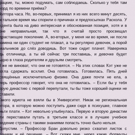
рацкие, ты, можно подумать, сам соблюдаешь. Сколько у тебя там
корд по времени приёма?
Полтора часа. Но, во-первых, принимал я из них всего минут десять,
остальное время мы спорили о причинах и предпосылках Раскола. У
удента была на диво интересная и обоснованная позиция, хотя и в
орне неправильная, так что я считай просто просвещал
драстающее поколение. А, во-вторых, у меня ни во время, ни после
замена ни один студент не плакал, а ты регулярно девочек, а порой
мальчиков до слёз доводишь. Вот тоже сидит плачет. Наверняка
дь отличница, а ты ей сейчас три поставишь, и девочке будет
ыдно в глаза родителям и друзьям смотреть.
Я же не виноват, что они не готовятся. – На этих словах Кэт уже не
огла сдержать всхлип. Она готовилась. Готовилась. Пять дней
свящённых исключительно физике. Она даже почти не ела, а
перь профессор говорит, что она не готовилась. – Если бы у тебя
орую династию с первой перепутали, ты бы тоже хорошей оценки не
ставили.
Такого идиота не взяли бы в Университет. Никак не региональная
нтора, в которую можно поступить даже сидя в психушке, главное
ньги плати. – Кэт невольно улыбнулась. Первую и вторую династии
ти переставали путать в третьем классе и в лучшее учебное
ведение страны с такими знаниями попасть точно было нельзя.
Допустим. – Профессор Бран довольно резко схватил листок с
данием и её решение. – Вот скажи мне, через какие формулы