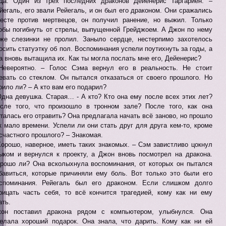
Да. Один из трёх последних драконов Дейенерис Таргариен. –
йегаль, его звали Рейегаль, и он был его драконом. Они сражались
есте против мертвецов, он получил ранение, но выжил. Только
обы погибнуть от стрелы, выпущенной Грейджоем. А Джон по нему
же слезинки не пролил. Заныло сердце, нестерпимо захотелось
осить статуэтку об пол. Воспоминания успели поутихнуть за годы, а
а вновь вытащила их. Как ты могла послать мне его, Дейенерис?
Невероятно. – Голос Сэма вернул его в реальность. Не стоит
евать со стеклом. Он пытался отказаться от своего прошлого. Но
оило ли? – А кто вам его подарил?
Одна девушка. Старая… - А кто? Кто она ему после всех этих лет?
сле того, что произошло в тронном зале? После того, как она
талась его отравить? Она предлагала начать всё заново, но прошло
к мало времени. Успели ли они стать друг для друга кем-то, кроме
счастного прошлого? – Знакомая.
Хорошо, наверное, иметь таких знакомых. – Сэм завистливо цокнул
ыком и вернулся к проекту, а Джон вновь посмотрел на дракона.
рошо ли? Она всколыхнула воспоминания, от которых он пытался
бавиться, которые причиняли ему боль. Вот только это были его
споминания. Рейегаль был его драконом. Если слишком долго
рицать часть себя, то всё кончится трагедией, кому как ни ему
ать.
он поставил дракона рядом с компьютером, улыбнулся. Она
елала хороший подарок. Она знала, что дарить. Кому как ни ей