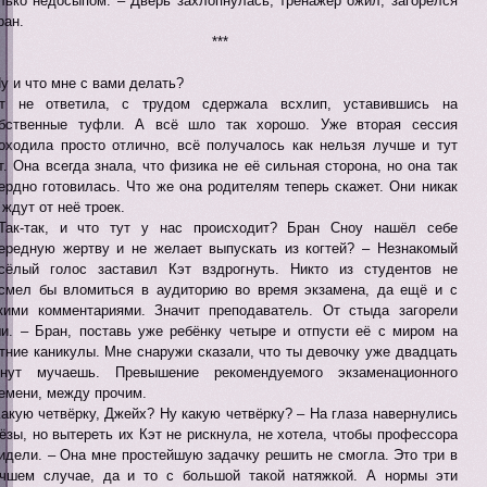
лько недосыпом. – Дверь захлопнулась, тренажёр ожил, загорелся
ран.
***
Ну и что мне с вами делать?
т не ответила, с трудом сдержала всхлип, уставившись на
бственные туфли. А всё шло так хорошо. Уже вторая сессия
оходила просто отлично, всё получалось как нельзя лучше и тут
т. Она всегда знала, что физика не её сильная сторона, но она так
ердно готовилась. Что же она родителям теперь скажет. Они никак
 ждут от неё троек.
Так-так, и что тут у нас происходит? Бран Сноу нашёл себе
ередную жертву и не желает выпускать из когтей? – Незнакомый
сёлый голос заставил Кэт вздрогнуть. Никто из студентов не
смел бы вломиться в аудиторию во время экзамена, да ещё и с
кими комментариями. Значит преподаватель. От стыда загорели
и. – Бран, поставь уже ребёнку четыре и отпусти её с миром на
тние каникулы. Мне снаружи сказали, что ты девочку уже двадцать
нут мучаешь. Превышение рекомендуемого экзаменационного
емени, между прочим.
Какую четвёрку, Джейх? Ну какую четвёрку? – На глаза навернулись
ёзы, но вытереть их Кэт не рискнула, не хотела, чтобы профессора
идели. – Она мне простейшую задачку решить не смогла. Это три в
чшем случае, да и то с большой такой натяжкой. А нормы эти