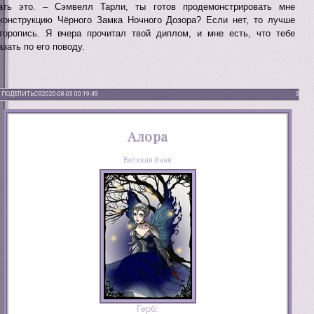
ать это. – Сэмвелл Тарли, ты готов продемонстрировать мне
конструкцию Чёрного Замка Ночного Дозора? Если нет, то лучше
торопись. Я вчера прочитал твой диплом, и мне есть, что тебе
азать по его поводу.
ПОДЕЛИТЬСЯ
2020-08-03 00:19:49
3
Алора
Великая Иная
Герб: