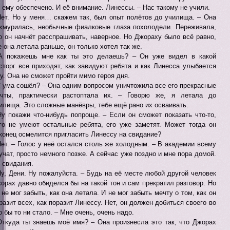
 ему обеспечено. И её внимание. Линессы. – Нас такому не учили.
Нет. Но у меня… скажем так, был опыт полётов до училища. – Она
хмурилась, необычные фиалковые глаза похолодели. Переживала,
о он начнёт расспрашивать, наверное. Но Джораху было всё равно,
е она летала раньше, он только хотел так же.
А покажешь мне как ты это делаешь? – Он уже видел в какой
сторг все приходят, как завидуют ребята и как Линесса улыбается
у. Она не сможет пройти мимо героя дня.
С ума сошёл? – Она одним вопросом уничтожила все его прекрасные
чты, практически растоптала их. – Говорю же, я летала до
илища. Это сложные манёвры, тебе ещё рано их осваивать.
Ну покажи что-нибудь попроще. – Если он сможет показать что-то,
го не умеют остальные ребята, его уже заметят. Может тогда он
конец осмелится пригласить Линессу на свидание?
Нет. – Голос у неё остался столь же холодным. – В академии всему
учат, просто немного позже. А сейчас уже поздно и мне пора домой.
 свидания.
Ну, Дени. Ну пожалуйста. – Будь на её месте любой другой человек
орах давно обиделся бы на такой тон и сам прекратил разговор. Но
 не мог забыть, как она летала. И не мог забыть мечту о том, как он
разит всех, как поразит Линессу. Нет, он должен добиться своего во
о бы то ни стало. – Мне очень, очень надо.
Откуда ты знаешь моё имя? – Она произнесла это так, что Джорах