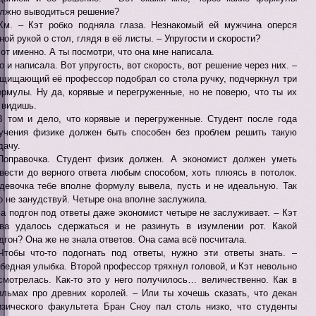
лжно выводиться решение?
Хм. – Кэт робко подняла глаза. Незнакомый ей мужчина оперся
ной рукой о стол, глядя в её листы. – Упругости и скорости?
Вот именно. А ты посмотри, что она мне написала.
То и написала. Вот упругость, вот скорость, вот решение через них. –
щищающий её профессор подобрал со стола ручку, подчеркнул три
рмулы. Ну да, корявые и перегруженные, но не поверю, что ты их
 видишь.
В том и дело, что корявые и перегруженные. Студент после года
учения физике должен быть способен без проблем решить такую
дачу.
Поправочка. Студент физик должен. А экономист должен уметь
вести до верного ответа любым способом, хоть плюясь в потолок.
девочка тебе вполне формулу вывела, пусть и не идеальную. Так
о не занудствуй. Четыре она вполне заслужила.
За подгон под ответы даже экономист четыре не заслуживает. – Кэт
ва удалось сдержаться и не разинуть в изумлении рот. Какой
дгон? Она же не знала ответов. Она сама всё посчитала.
Чтобы что-то подогнать под ответы, нужно эти ответы знать. –
бедная улыбка. Второй профессор тряхнул головой, и Кэт невольно
смотрелась. Как-то это у него получилось… величественно. Как в
льмах про древних королей. – Или ты хочешь сказать, что декан
зического факультета Бран Сноу пал столь низко, что студенты