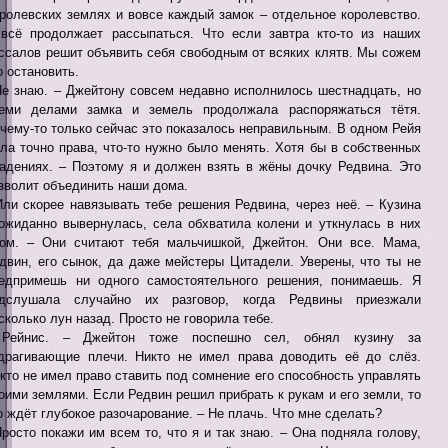
ролевских землях и вовсе каждый замок – отдельное королевство.
всё продолжает рассыпаться. Что если завтра кто-то из наших
ссалов решит объявить себя свободным от всяких клятв. Мы сожем
о остановить.
Не знаю. – Джейтону совсем недавно исполнилось шестнадцать, но
еми делами замка и земель продолжала распоряжаться тётя.
чему-то только сейчас это показалось неправильным. В одном Рейя
ла точно права, что-то нужно было менять. Хотя бы в собственных
адениях. – Поэтому я и должен взять в жёны дочку Редвина. Это
зволит объединить наши дома.
Или скорее навязывать тебе решения Редвина, через неё. – Кузина
ожиданно вывернулась, села обхватила колени и уткнулась в них
ом. – Они считают тебя мальчишкой, Джейтон. Они все. Мама,
двин, его сынок, да даже мейстеры Цитадели. Уверены, что ты не
едпримешь ни одного самостоятельного решения, понимаешь. Я
дслушала случайно их разговор, когда Редвины приезжали
сколько лун назад. Просто не говорила тебе.
 Рейнис. – Джейтон тоже поспешно сел, обнял кузину за
драгивающие плечи. Никто не имел права доводить её до слёз.
кто не имел право ставить под сомнение его способность управлять
оими землями. Если Редвин решил прибрать к рукам и его земли, то
о ждёт глубокое разочарование. – Не плачь. Что мне сделать?
Просто покажи им всем то, что я и так знаю. – Она подняла голову,