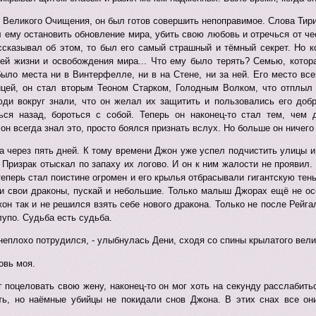
е Великого Очищения, он был готов совершить непоправимое. Слова Тири
 ему остановить обновление мира, убить свою любовь и отречься от чес
ссказывал об этом, то был его самый страшный и тёмный секрет. Но к
оей жизни и освобождения мира... Что ему было терять? Семью, котор
ыло места ни в Винтерфелле, ни в на Стене, ни за ней. Его место вс
цей, он стал вторым Теоном Старком, Голодным Волком, что отплыл 
юди вокруг знали, что он желал их защитить и пользовались его добр
ься назад, бороться с собой. Теперь он наконец-то стал тем, че
 он всегда знал это, просто боялся признать вслух. Но больше он ничего
 через пять дней. К тому времени Джон уже успел подчистить улицы и
Призрак отыскал по запаху их логово. И он к ним жалости не проявил
теперь стал поистине огромен и его крылья отбрасывали гигантскую тен
и свои драконы, пускай и небольшие. Только малыш Джорах ещё не осе
он так и не решился взять себе нового дракона. Только не после Рейгаля
лупо. Судьба есть судьба.
т неплохо потрудился, - улыбнулась Дени, сходя со спины крылатого вели
овь моя.
г поцеловать свою жену, наконец-то он мог хоть на секунду расслабит
ть, но наёмные убийцы не покидали снов Джона. В этих снах все они