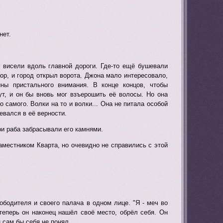
нет.
 висели вдоль главной дороги. Где-то ещё бушевали
ор, и город открыл ворота. Джона мало интересовало,
ны пристального внимания. В конце концов, чтобы
ут, и он бы вновь мог взъерошить её волосы. Но она
 самого. Волки на то и волки... Она не питала особой
евался в её верности.
ри раба забрасывали его камнями.
наместником Кварта, но очевидно не справились с этой
ободителя и своего палача в одном лице. "Я - меч во
 теперь он наконец нашёл своё место, обрёл себя. Он
 сам бы себя не понял.