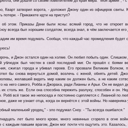
елла, они дошли со своим повелителем до края мира. "Моя армия", - 
о, Кварт затворил ворота, - доложил Джону один из офицеров свиты. К
ть потери. - Прикажете идти на приступ?
об этом. Приказы Дени были ясны: всякий город, что не откроет 
ноу всегда был хорошим солдатом, всегда знал, в чём заключается его 
 Дадим им время подумать. Сообщи, что каждый час промедления будет с
нуюсь!
рочь, и Джон остался один на холме. Он любил побыть один. Слишком 
й ублюдок был честен в свой последний миг. Он прошёл с боями ве
ния, сжигал города и убивал героев. Его прозвали Великим Волком, п
отел бы снова вернуться домой, возлечь с женой, обнять детей. Джон
олевы, желавшей видеть мир каким он должен быть, а не каким сотвор
го на него самого, Робба и Джораха, ради Лианны и Арьи. Он не видел де
 их столь же. Если она способна пережить разлуку, способен и он. Не
о. Робб всё такое же непоседа и постоянно сцепляется с Лианной по лю
ное, даже не узнает отца, когда он вернётся с этой войны. Но наверняка
обный маленький уродец," - зло подумал Сноу. - "Ты всегда ошибался."
тнадцать лет было много крови, много невинных сгорело в огне во
 с каждым павшим врагом, Джон мог почти что ощутить это. Казалось, 