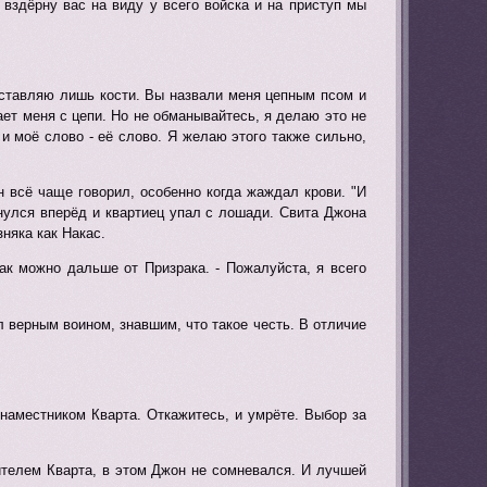
вздёрну вас на виду у всего войска и на приступ мы
оставляю лишь кости. Вы назвали меня цепным псом и
ает меня с цепи. Но не обманывайтесь, я делаю это не
 и моё слово - её слово. Я желаю этого также сильно,
н всё чаще говорил, особенно когда жаждал крови. "И
анулся вперёд и квартиец упал с лошади. Свита Джона
няка как Накас.
как можно дальше от Призрака. - Пожалуйста, я всего
ыл верным воином, знавшим, что такое честь. В отличие
 наместником Кварта. Откажитесь, и умрёте. Выбор за
ителем Кварта, в этом Джон не сомневался. И лучшей