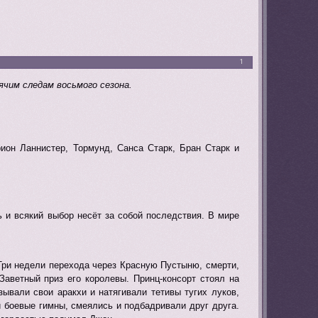
1
ячим следам восьмого сезона.
ион Ланнистер, Тормунд, Санса Старк, Бран Старк и
 и всякий выбор несёт за собой последствия. В мире
Три недели перехода через Красную Пустыню, смерти,
 Заветный приз его королевы. Принц-консорт стоял на
ывали свои аракхи и натягивали тетивы тугих луков,
 боевые гимны, смеялись и подбадривали друг друга.