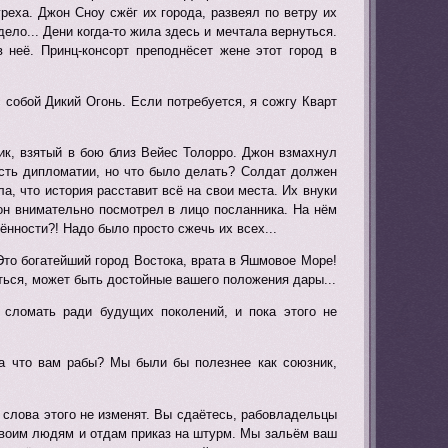
реха. Джон Сноу сжёг их города, развеял по ветру их
ело... Дени когда-то жила здесь и мечтала вернуться.
 неё. Принц-консорт преподнёсет жене этот город в
с собой Дикий Огонь. Если потребуется, я сожгу Кварт
ик, взятый в бою близ Вейес Толорро. Джон взмахнул
асть дипломатии, но что было делать? Солдат должен
а, что история расставит всё на свои места. Их внуки
жон внимательно посмотрел в лицо посланника. На нём
ённости?! Надо было просто сжечь их всех...
 Это богатейший город Востока, врата в Яшмовое Море!
ться, может быть достойные вашего положения дары...
 сломать ради будущих поколений, и пока этого не
 на что вам рабы? Мы были бы полезнее как союзник,
е слова этого не изменят. Вы сдаётесь, рабовладельцы
 своим людям и отдам приказ на штурм. Мы зальём ваш