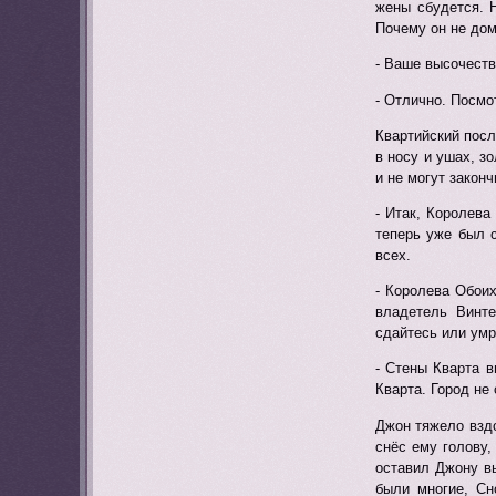
жены сбудется. 
Почему он не дом
- Ваше высочеств
- Отлично. Посмо
Квартийский посл
в носу и ушах, з
и не могут законч
- Итак, Королева
теперь уже был с
всех.
- Королева Обоих
владетель Винт
сдайтесь или умр
- Стены Кварта в
Кварта. Город не
Джон тяжело вздо
снёс ему голову,
оставил Джону вы
были многие, Сн