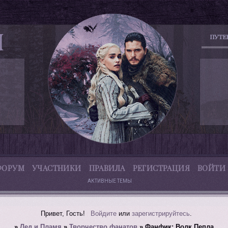
ПУТЕ
ФОРУМ
УЧАСТНИКИ
ПРАВИЛА
РЕГИСТРАЦИЯ
ВОЙТИ
АКТИВНЫЕ ТЕМЫ
Привет, Гость!
Войдите
или
зарегистрируйтесь
.
»
Лед и Пламя
»
Творчество фанатов
»
Фанфик: Волк Пепла