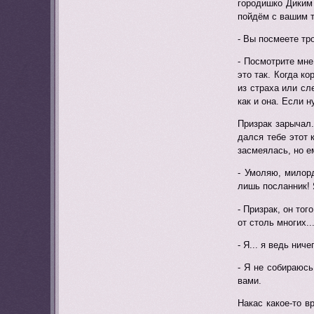
городишко Диким 
пойдём с вашим т
- Вы посмеете тр
- Посмотрите мне
это так. Когда к
из страха или сл
как и она. Если 
Призрак зарычал.
дался тебе этот 
засмеялась, но е
- Умоляю, милорд
лишь посланник! 
- Призрак, он то
от столь многих..
- Я... я ведь нич
- Я не собираюсь
вами.
Накас какое-то в