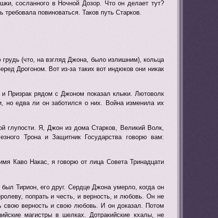
шки, сосланного в Ночной Дозор. Что он делает тут?
ть требовала повиноваться. Таков путь Старков.
грудь (что, на взгляд Джона, было излишним), кольца
еред Дрогоном. Вот из-за таких вот индюков они никак
д, и Призрак рядом с Джоном показал клыки. Лютоволк
, но едва ли он заботился о них. Война изменила их
й глупости. Я, Джон из дома Старков, Великий Волк,
зного Трона и Защитник Государства говорю вам:
 имя Каво Накас, я говорю от лица Совета Тринадцати
был Тирион, его друг. Сердце Джона умерло, когда он
олеву, попрать и честь, и верность, и любовь. Он не
ь свою верность и свою любовь. И он доказал. Потом
ийские магистры в шелках. Дотракийские кхалы, не