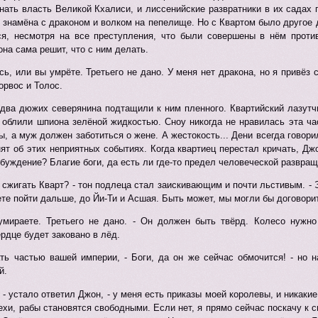
ать власть Великой Кхалиси, и лиссенийские развратники в их садах г
 знамёна с драконом и волком на пепелище. Но с Квартом было другое д
ся, несмотря на все преступления, что были совершены в нём против
она сама решит, что с ним делать.
сь, или вы умрёте. Третьего не дано. У меня нет дракона, но я привёз 
орвос и Толос.
 два дюжих северянина подтащили к ним пленного. Квартийский лазутч
е облили шпиона зелёной жидкостью. Сноу никогда не нравилась эта ч
ы, а муж должен заботиться о жене. А жестокость... Дени всегда говорил
ят об этих неприятных событиях. Когда квартиец перестал кричать, Д
озбуждение? Благие боги, да есть ли где-то предел человеческой развращ
же сжигать Кварт? - тон подлеца стал заискивающим и почти льстивым. -
е пойти дальше, до Йи-Ти и Асшая. Быть может, мы могли бы договори
умираете. Третьего не дано. - Он должен быть твёрд. Колесо нужно
ердце будет заковано в лёд.
тать частью вашей империи, - Боги, да он же сейчас обмочится! - но
й.
, - устало ответил Джон, - у меня есть приказы моей королевы, и никаки
рехи, рабы становятся свободными. Если нет, я прямо сейчас поскачу к