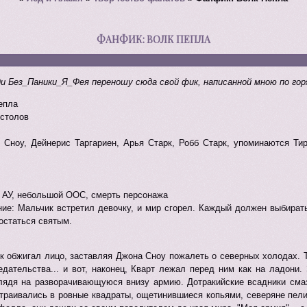
ФАНФИК: ВОЛК ПЕПЛА
ди Без_Паники_Я_Фея переношу сюда свой фик, написанной мною по гор
епла
естолов
 Сноу, Дейнерис Таргариен, Арья Старк, Робб Старк, упоминаются Тир
 АУ, небольшой ООС, смерть персонажа
ие: Мальчик встретил девочку, и мир сгорел. Каждый должен выбирать
остаться святым.
к обжигал лицо, заставляя Джона Сноу пожалеть о северных холодах. 
едательства... и вот, наконец, Кварт лежал перед ним как на ладони.
глядя на разворачивающуюся внизу армию. Дотракийские всадники смаз
траивались в ровные квадраты, ощетинившиеся копьями, северяне пели