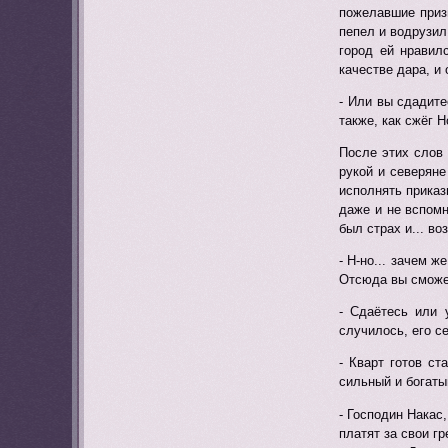
пожелавшие призн
пепел и водрузил
город ей нравил
качестве дара, и 
- Или вы сдадите
также, как сжёг Н
После этих слов
рукой и северян
исполнять приказ
даже и не вспомн
был страх и... в
- Н-но... зачем 
Отсюда вы сможет
- Сдаётесь или 
случилось, его с
- Кварт готов с
сильный и богаты
- Господин Накас
платят за свои г