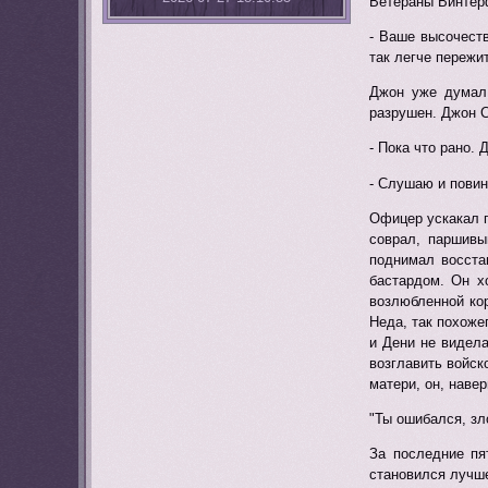
Ветераны Винтерф
- Ваше высочеств
так легче пережи
Джон уже думал 
разрушен. Джон С
- Пока что рано.
- Слушаю и пови
Офицер ускакал п
соврал, паршивы
поднимал восста
бастардом. Он х
возлюбленной кор
Неда, так похоже
и Дени не видела
возглавить войск
матери, он, навер
"Ты ошибался, зл
За последние пя
становился лучше