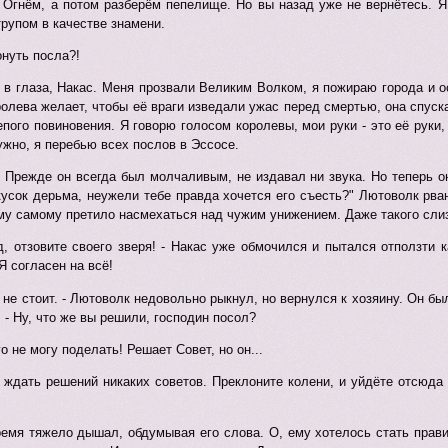
Огнём, а потом разберём пепелище. Но вы назад уже не вернётесь. Я 
рупом в качестве знамени.
онуть посла?!
 в глаза, Накас. Меня прозвали Великим Волком, я пожираю города и 
оролева желает, чтобы её враги изведали ужас перед смертью, она спуск
епого повиновения. Я говорю голосом королевы, мои руки - это её руки,
нужно, я перебью всех послов в Эссосе.
 Прежде он всегда был молчаливым, не издавал ни звука. Но теперь о
кусок дерьма, неужели тебе правда хочется его съесть?" Лютоволк рв
му самому претило насмехаться над чужим унижением. Даже такого слиз
, отзовите своего зверя! - Накас уже обмочился и пытался отползти 
Я согласен на всё!
го не стоит. - Лютоволк недовольно рыкнул, но вернулся к хозяину. Он б
. - Ну, что же вы решили, господин посол?
его не могу поделать! Решает Совет, но он...
 ждать решений никаких советов. Преклоните колени, и уйдёте отсюда
ремя тяжело дышал, обдумывая его слова. О, ему хотелось стать прав