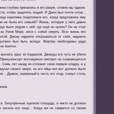
она глубоко врезались в его разум, словно яд гадюки.
ти, чтобы защитить людей. И Джон был почти готов...
огда королева поцеловала его, когда предложила ему
ая не была его семьёй? Жизнь, которую у него давно
егда было рядом с ней, где ещё он нужен? Он не стал
за Узкое Море, неся с собой смерть. Всю жизнь его
отой. Джону надоело отказываться от себя, надоело
м должен был быть всегда. Жертвы необходимы ради
 не боялся.
 выгнать крыс из подвалов. Дважды его чуть не убили
. Принц-консорт восхищённо смотрел на снижающегося
ь. Семь лет назад он отложил свою первую кладку, и у
длал своего зверя, но его яйцо вот-вот должно было
... Дракон, названный в честь его отца, сгинул столь
кана.
ься. Безупречные оцепили площадь, и никто не должен
 носили его лицо... Когда же он смирится со своим