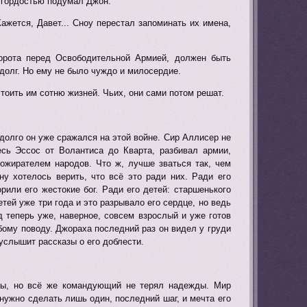
с гордостью подумал Джон.
ажется, Давет... Сноу перестал запоминать их имена,
ворота перед Освободительной Армией, должен быть
долг. Но ему не было чуждо и милосердие.
тоить им сотню жизней. Чьих, они сами потом решат.
долго он уже сражался на этой войне. Сир Аллисер не
сь Эссос от Волантиса до Кварта, разбивал армии,
ожирателем народов. Что ж, лучше зваться так, чем
у хотелось верить, что всё это ради них. Ради его
или его жестокие бог. Ради его детей: старшенького
тей уже три года и это разрывало его сердце, но ведь
д теперь уже, наверное, совсем взрослый и уже готов
бому поводу. Джораха последний раз он видел у груди
 услышит рассказы о его доблести.
йны, но всё же командующий не терял надежды. Мир
нужно сделать лишь один, последний шаг, и мечта его