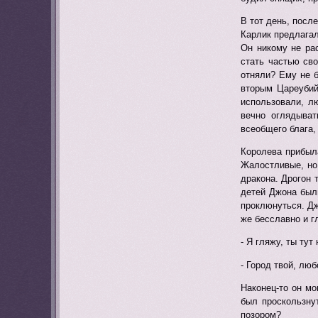
В тот день, посл
Карлик предлагал
Он никому не ра
стать частью св
отняли? Ему не б
вторым Цареубий
использовали, л
вечно оглядыват
всеобщего блага,
Королева прибыла
Жалостливые, но 
дракона. Дрогон 
детей Джона был
проклюнуться. Дж
же бесславно и г
- Я гляжу, ты ту
- Город твой, люб
Наконец-то он мо
был проскользну
позором?