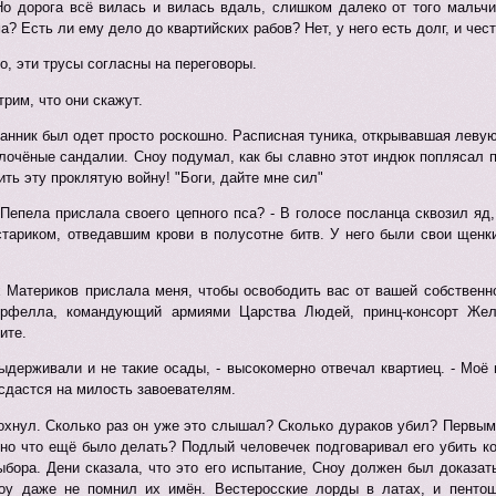
Но дорога всё вилась и вилась вдаль, слишком далеко от того мальчи
а? Есть ли ему дело до квартийских рабов? Нет, у него есть долг, и чес
о, эти трусы согласны на переговоры.
трим, что они скажут.
анник был одет просто роскошно. Расписная туника, открывавшая левую 
олочёные сандалии. Сноу подумал, как бы славно этот индюк поплясал п
ить эту проклятую войну! "Боги, дайте мне сил"
 Пепела прислала своего цепного пса? - В голосе посланца сквозил я
тариком, отведавшим крови в полусотне битв. У него были свои щенки
 Материков прислала меня, чтобы освободить вас от вашей собственно
ерфелла, командующий армиями Царства Людей, принц-консорт Желе
ите.
ыдерживали и не такие осады, - высокомерно отвечал квартиец. - Моё
 сдастся на милость завоевателям.
хнул. Сколько раз он уже это слышал? Сколько дураков убил? Первым 
 но что ещё было делать? Подлый человечек подговаривал его убить кор
бора. Дени сказала, что это его испытание, Сноу должен был доказат
оу даже не помнил их имён. Вестеросские лорды в латах, и пентош