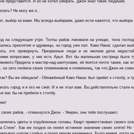
не представится. И он не хотел умирать. Джон знал таких людишек.
елать? Не могу же я...
рил, выбор за вами. Мы всегда выбираем, даже если кажется, что выбора 
од на следующее утро. Толпы рабов ликовали на улицах, тела господ
ались проклятия и здравицы, но город уже пал. Каво Накас сделал выб
ось это провернуть. Презренные люди и их мелкие дела недостой
акими вопросами, у них есть Арья. Вот бы маленькая сестрица была т
мового Предела и мастер-над-шептунами, её боятся почти также, как его
, но зато любила своих племянников и племянниц, так что Джон не сомн
 так? Вы же обещали! - Обнажённый Каво Накас был прибит к столбу, и т
игать город и я его не сжёг. И я не лгал вам. Вы действительно стали 
е вас бы не прибили к столбу.
ляю!
 своих рабов, - отмахнулся Джон. - Уверен, они тебя послушают.
алились цветы и отрубленные головы. Кварт приветствовал своего осв
а Стене". Как же поздно он понял истинное значение своих клятв! Но
икрывал щитом слабых и разил мечом надменных. Было время, когда он