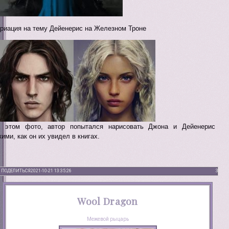
риация на тему Дейенерис на Железном Троне
 этом фото, автор попытался нарисовать Джона и Дейенерис
кими, как он их увидел в книгах.
ПОДЕЛИТЬСЯ
2021-10-21 13:35:26
3
Wool Dragon
Межевой рыцарь