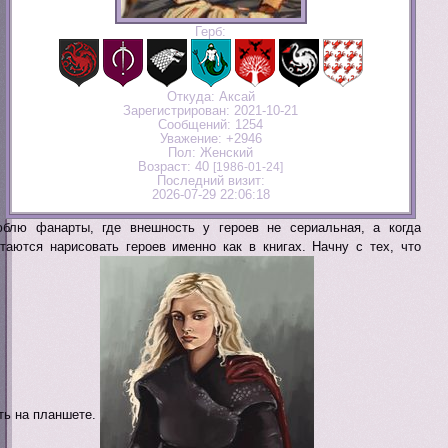
Герб:
Откуда:
Аксай
Зарегистрирован
: 2021-10-21
Сообщений:
1254
Уважение:
+2946
Пол:
Женский
Возраст:
40
[1986-01-24]
Последний визит:
2026-07-29 22:06:18
блю фанарты, где внешность у героев не сериальная, а когда
таются нарисовать героев именно как в книгах. Начну с тех, что
ть на планшете.