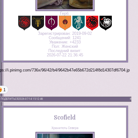
Герб:
Зарегистрирован
: 2019-09-02
Сообщений:
1241
Уважение:
+4233
Пол:
Женский
Последний визит:
2026-07-22 21:36:45
1
ПОДЕЛИТЬСЯ
2026-07-14 15:12:46
8
Scofield
Хранитель Севера