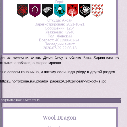
Герб:
Откуда:
Аксай
Зарегистрирован
: 2021-10-21
Сообщений:
1254
Уважение:
+2946
Пол:
Женский
Возраст:
40
[1986-01-24]
Последний визит:
2026-07-29 22:06:18
ин из немногих актов, Джон Сноу в облике Кита Харингтона не
отрится слабаков, а скорее мрачно.
: не совсем канонично, и потому если надо уберу в другой раздел.
ПОДЕЛИТЬСЯ
2021-12-07 15:27:13
5
Wool Dragon