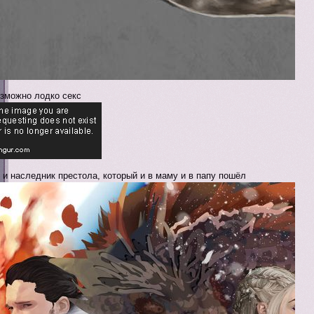
зможно лодко секс
 и наследник престола, который и в маму и в папу пошёл