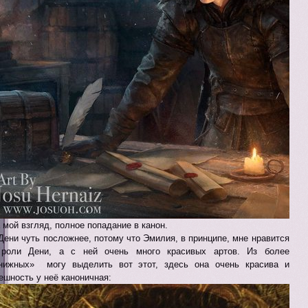
 мой взгляд, полное попадание в канон.
Дени чуть посложнее, потому что Эмилия, в принципе, мне нравится
роли Дени, а с ней очень много красивых артов. Из более
нижных» могу выделить вот этот, здесь она очень красива и
ешность у неё каноничная: