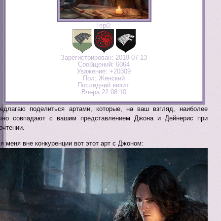
Герб:
Зарегистрирован
: 2019-07-13
Сообщений:
6064
Уважение:
+20309
Пол:
Женский
Последний визит:
Вчера 22:08:10
едлагаю поделиться артами, которые, на ваш взгляд, наиболее
чно совпадают с вашим представлением Джона и Дейнерис при
очтении.
я меня вне конкуренции вот этот арт с Джоном: