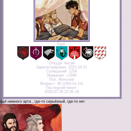
Герб:
Откуда:
Аксай
Зарегистрирован
: 2021-10-21
Сообщений:
1254
Уважение:
+2946
Пол:
Женский
Возраст:
40
[1986-01-24]
Последний визит:
2026-07-29 22:06:18
ещё немного арта , где-то серьёзный, где-то нет.