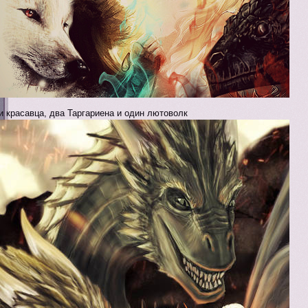
и красавца, два Таргариена и один лютоволк