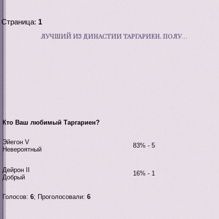
Страница:
1
ЛУЧШИЙ ИЗ ДИНАСТИИ ТАРГАРИЕН. ПОЛУФИНАЛ #1.
Кто Ваш любимый Таргариен?
Эйегон V
83% - 5
Невероятный
Дейрон II
16% - 1
Добрый
Голосов:
6
;
Проголосовали:
6