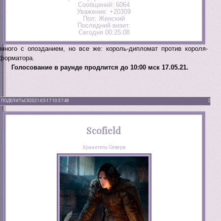
Сообщений:
6064
Уважение:
+20309
Пол:
Женский
Последний визит:
Сегодня 00:25:08
много с опозданием, но все же: король-дипломат против короля-
форматора.
Голосование в раунде продлится до 10:00 мск 17.05.21.
ПОДЕЛИТЬСЯ
2021-05-17 10:37:48
2
Scofield
Хранитель Севера