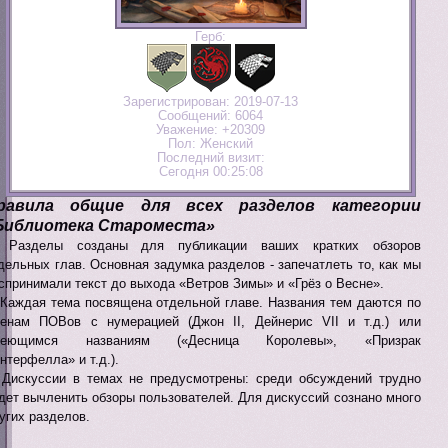
Герб:
Зарегистрирован
: 2019-07-13
Сообщений:
6064
Уважение:
+20309
Пол:
Женский
Последний визит:
Сегодня 00:25:08
равила общие для всех разделов категории
Библиотека Староместа»
. Разделы созданы для публикации ваших кратких обзоров
дельных глав. Основная задумка разделов - запечатлеть то, как мы
спринимали текст до выхода «Ветров Зимы» и «Грёз о Весне».
 Каждая тема посвящена отдельной главе. Названия тем даются по
енам ПОВов с нумерацией (Джон II, Дейнерис VII и т.д.) или
меющимся названиям («Десница Королевы», «Призрак
нтерфелла» и т.д.).
 Дискуссии в темах не предусмотрены: среди обсуждений трудно
дет вычленить обзоры пользователей. Для дискуссий сознано много
угих разделов.