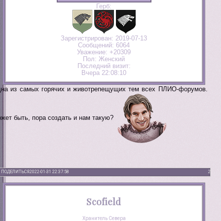
Герб:
Зарегистрирован
: 2019-07-13
Сообщений:
6064
Уважение:
+20309
Пол:
Женский
Последний визит:
Вчера 22:08:10
на из самых горячих и животрепещущих тем всех ПЛИО-форумов.
жет быть, пора создать и нам такую?
ПОДЕЛИТЬСЯ
2022-01-31 22:37:58
2
Scofield
Хранитель Севера