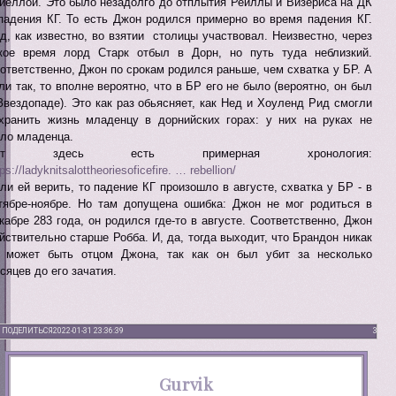
йеллой. Это было незадолго до отплытия Рейллы и Визериса на ДК
падения КГ. То есть Джон родился примерно во время падения КГ.
д, как известно, во взятии столицы участвовал. Неизвестно, через
кое время лорд Старк отбыл в Дорн, но путь туда неблизкий.
ответственно, Джон по срокам родился раньше, чем схватка у БР. А
ли так, то вполне вероятно, что в БР его не было (вероятно, он был
Звездопаде). Это как раз обьясняет, как Нед и Хоуленд Рид смогли
хранить жизнь младенцу в дорнийских горах: у них на руках не
ло младенца.
от здесь есть примерная хронология:
tps://ladyknitsalottheoriesoficefire. … rebellion/
ли ей верить, то падение КГ произошло в августе, схватка у БР - в
тябре-ноябре. Но там допущена ошибка: Джон не мог родиться в
кабре 283 года, он родился где-то в августе. Соответственно, Джон
йствительно старше Робба. И, да, тогда выходит, что Брандон никак
 может быть отцом Джона, так как он был убит за несколько
сяцев до его зачатия.
ПОДЕЛИТЬСЯ
2022-01-31 23:36:39
3
Gurvik