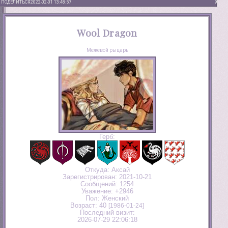
ПОДЕЛИТЬСЯ
2022-02-01 13:48:57
9
Wool Dragon
Межевой рыцарь
Герб:
Откуда:
Аксай
Зарегистрирован
: 2021-10-21
Сообщений:
1254
Уважение:
+2946
Пол:
Женский
Возраст:
40
[1986-01-24]
Последний визит:
2026-07-29 22:06:18