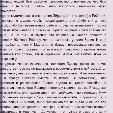
которых людей был одержим пророчество о принцессе, что был
ещан, и пытался любой ценой воплотить реальность этого
орочества.
ещё он годами знал, о том творил Эйрис (лет пять точно) с Рейллой,
 ничего не делал, чтобы предотвратить это. Либо считал это
рмой, либо был неуверенно в себе и потому не вмешивался. Так же
к он не вмешивался в спасение Эйриса из плена - того спасал кто
одно, но не сын, и именно это изначально начало поворот в
доверии Эйриса к Рейгару, что потом только усилил Варис. И ещё
до добавить, что у Мартина не бывает прекрасных принцев из
азки, он прямо показал, что за маской прекрасного принца может
рываться как слабак, так и чудовище. И кем был Рейгар, пока не
но до конца.
не думаю, что он изначально похищал Лианну, но он точно мог
аровать её, все же по рассказам и воспоминаниям о ней создаётся
ечатление девушки решительный, но романтичной. И первоначально
и и правда сбежали вместе. Но потом... я сомневаюсь, что
рывистая и решительная Лианна сидела бы где-то спокойно на
сте, зная, что ее брат Брандон в плену у короля - все же Рикард как
нимум месяц или недели две - три, добирался до столицы . И уж
м более она не сидела бы в стороне узнав о гибели брата и отца, и
чале войны. А значит, либо Лианна ничего не знала и от неё все
рывали, либо её держали взаперти, и начатая романтично история
евратилась в мрачную. Допускаю, что узнав о смерти отца и