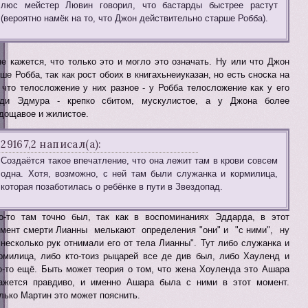
люс мейстер Лювин говорил, что бастарды быстрее растут
(вероятно намёк на то, что Джон действительно старше Робба).
е кажется, что только это и могло это означать. Ну или что Джон
ше Робба, так как рост обоих в книгахьнеиуказан, но есть сноска на
 что телосложение у них разное - у Робба телосложение как у его
ди Эдмура - крепко сбитом, мускулистое, а у Джона более
дощавое и жилистое.
29167,2 написал(а):
Создаётся такое впечатление, что она лежит там в крови совсем
одна. Хотя, возможно, с ней там были служанка и кормилица,
которая позаботилась о ребёнке в пути в Звездопад.
о-то там точно был, так как в воспоминаниях Эддарда, в этот
мент смерти Лианны мелькают определения "они" и "с ними", ну
"несколько рук отнимали его от тела Лианны". Тут либо служанка и
рмилица, либо кто-тоиз рыцарей все де див был, либо Хауленд и
о-то ещё. Быть может теория о том, что жена Хоуленда это Ашара
ажется правдиво, и именно Ашара была с ними в этот момент.
лько Мартин это может пояснить.