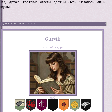
ВЗ, думаю, кое-какие ответы должны быть. Осталось лишь
ждаться.
ПОДЕЛИТЬСЯ
2022-02-01 13:33:48
8
Gurvik
Межевой рыцарь
Герб: