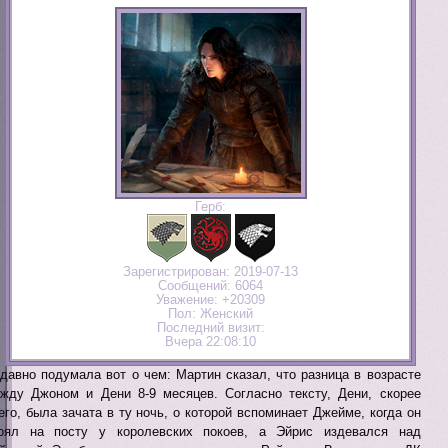
Герб:
Зарегистрирован
: 2019-07-13
Сообщений:
6064
Уважение:
+20309
Пол:
Женский
Последний визит:
Вчера 22:08:10
давно подумала вот о чем: Мартин сказал, что разница в возрасте
жду Джоном и Дени 8-9 месяцев. Согласно тексту, Дени, скорее
его, была зачата в ту ночь, о которой вспоминает Джейме, когда он
оял на посту у королевских покоев, а Эйрис издевался над