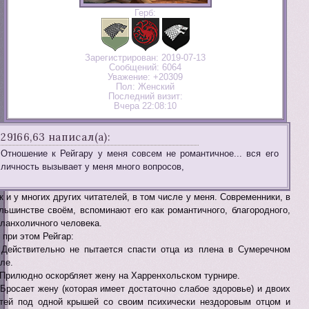
Герб:
Зарегистрирован
: 2019-07-13
Сообщений:
6064
Уважение:
+20309
Пол:
Женский
Последний визит:
Вчера 22:08:10
29166,63 написал(а):
Отношение к Рейгару у меня совсем не романтичное... вся его
личность вызывает у меня много вопросов,
к и у многих других читателей, в том числе у меня. Современники, в
льшинстве своём, вспоминают его как романтичного, благородного,
ланхоличного человека.
 при этом Рейгар:
 Действительно не пытается спасти отца из плена в Сумеречном
ле.
 Прилюдно оскорбляет жену на Харренхольском турнире.
 Бросает жену (которая имеет достаточно слабое здоровье) и двоих
тей под одной крышей со своим психически нездоровым отцом и