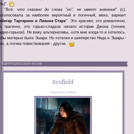
ть)".
. "
Всё, что сказано до слова "но", не имеет значения
" (с).
оголосовала за наиболее вероятный и логичный, имхо, вариант
ейегар Таргариен и Лианна Старк
". Это красиво, это романтично,
о трагично, это горько-сладкое начало истории Джона (точнее,
адко-горькое). Не вижу альтернативы, хотя мне когда-то и хотелось,
обы матерью была Эшара. Но хотелки и шипперство Неда и Эшары -
но, а логика повествования - другое.
ПОДЕЛИТЬСЯ
2022-02-01 00:35:40
4
Scofield
Хранитель Севера