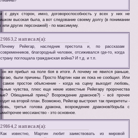
Лианны?
м с двух сторон, имхо, договороспособность у всех у них не
ишком высокая была, а вот следование своему долгу (в понимании
х или других персонажей) - по максимуму.
29163,2 написал(а):
Почему Рейегар, наследник престола и, по рассказам
современников, благородный человек, отсиживался где-то, когда
страну поглощала гражданская война? И т.д. и т.п.
 он же прибыл на поле боя в итоге. А почему не явился раньше,
лагаю, были причины. Просто Мартин нам их пока не сообщил. Или
 самое простое объяснение - когда на сцену выходит любовь,
льные чувства, плюс еще некие известные Рейегару пророчества
ные? Обещанный принц? Возрождение драконов?) - всё прочее
ходит на второй план. Возможно, Рейегар выстроил так приоритеты -
бовь, третья голова дракона, возрождение драконов/борьба с
ыми/прочее мессианство - это основное.
29164,2 написал(а):
Как известно, Мартин любит заимствовать из мировой