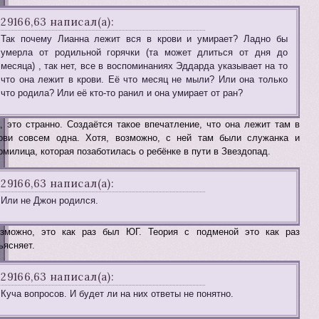
29166,63 написал(а):
Так почему Лианна лежит вся в крови и умирает? Ладно бы
умерла от родильной горячки (та может длиться от дня до
месяца) , так нет, все в воспоминаниях Эддарда указывает на то
что она лежит в крови. Её что месяц не мыли? Или она только
что родила? Или её кто-то ранил и она умирает от ран?
, это странно. Создаётся такое впечатление, что она лежит там в
ови совсем одна. Хотя, возможно, с ней там были служанка и
рмилица, которая позаботилась о ребёнке в пути в Звездопад.
29166,63 написал(а):
Или не Джон родился.
зможно, это как раз был ЮГ. Теория с подменой это как раз
ьясняет.
29166,63 написал(а):
Куча вопросов. И будет ли на них ответы не понятно.