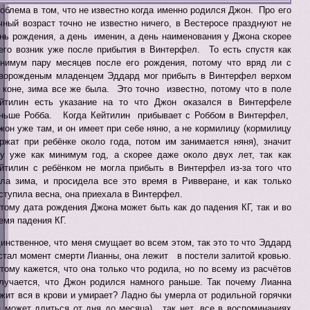
облема в том, что не известно когда именно родился Джон. Про его
чный возраст точно не известно ничего, в Вестеросе празднуют не
нь рождения, а день именин, а день наименования у Джона скорее
его возник уже после прибытия в Винтерфел. То есть спустя как
нимум пару месяцев после его рождения, потому что вряд ли с
ворожденым младенцем Эддард мог прибыть в Винтерфел верхом
 коне, зима все же была. Это точно известно, потому что в поле
йтилин есть указание на то что Джон оказался в Винтерфеле
ньше Робба. Когда Кейтилин прибывает с Роббом в Винтерфел,
он уже там, и он имеет при себе няню, а не кормилицу (кормилицу
ржат при ребёнке около года, потом им занимается няня), значит
у уже как минимум год, а скорее даже около двух лет, так как
йтилин с ребёнком не могла прибыть в Винтерфел из-за того что
ла зима, и просидела все это время в Ривверане, и как только
ступила весна, она приехала в Винтерфел.
тому дата рождения Джона может быть как до падения КГ, так и во
емя падения КГ.
инственное, что меня смущает во всем этом, так это то что Эддард
стал момент смерти Лианны, она лежит в постели залитой кровью.
тому кажется, что она только что родила, но по всему из расчётов
лучается, что Джон родился намного раньше. Так почему Лианна
жит вся в крови и умирает? Ладно бы умерла от родильной горячки
а может длиться от дня до месяца) , так нет, все в воспоминаниях