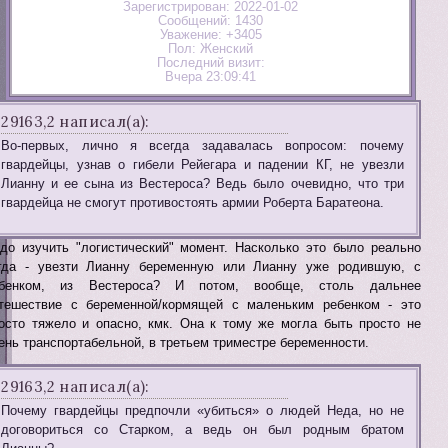
Зарегистрирован
: 2022-01-02
Сообщений:
1430
Уважение:
+3405
Пол:
Женский
Последний визит:
Вчера 23:09:41
29163,2 написал(а):
Во-первых, лично я всегда задавалась вопросом: почему
гвардейцы, узнав о гибели Рейегара и падении КГ, не увезли
Лианну и ее сына из Вестероса? Ведь было очевидно, что три
гвардейца не смогут противостоять армии Роберта Баратеона.
до изучить "логистический" момент. Насколько это было реально
гда - увезти Лианну беременную или Лианну уже родившую, с
ебенком, из Вестероса? И потом, вообще, столь дальнее
тешествие с беременной/кормящей с маленьким ребенком - это
осто тяжело и опасно, кмк. Она к тому же могла быть просто не
ень транспортабельной, в третьем триместре беременности.
29163,2 написал(а):
Почему гвардейцы предпочли «убиться» о людей Неда, но не
договориться со Старком, а ведь он был родным братом