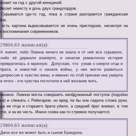
чезает на год с другой женщиной.
 Увозит невесту и дочь двух грандлордов.
 Скрывается где-то год, пока в стране разгорается гражданская
йна.
 есть картина вырисовывается не очень приглядная, несмотря на
е воспоминания современников.
29166,63 написал(а):
А значит, либо Лианна ничего не знала и от неё все скрывали,
либо её держали взаперти, и начатая романтично история
превратилась в мрачную. Допускаю, что узнав о смерти отца и
брата, и новостей о начале войны, у нее могли развиться
депрессия и чувство вины, и именно по этой причине она умерла
в итоге - эти чувства поглотили в ней желание жить.
зможно. Лианна могла совершить необдуманный поступок (подобно
ье) и сбежать с Рейегаром, но вряд ли бы она сидела сложа руки,
гда ее отца и старшего брата убили, а средний брат воевал, в том
сле, и за ее честь. Иначе снова как-то стремно получается.
29166,63 написал(а):
Джон все же может быть и сыном Брандона.