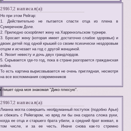
29167,2 написал(а):
Но при этом Рейгар:
1. Действительно не пытается спасти отца из плена в
Сумеречном Доле.
2. Прилюдно оскорбляет жену на Харренхольском турнире.
3. Бросает жену (которая имеет достаточно слабое здоровье) и
двоих детей под одной крышей со своим психически нездоровым
отцом и исчезает на год с другой женщиной.
4. Увозит невесту и дочь двух грандлордов.
5. Скрывается где-то год, пока в стране разгорается гражданская
война.
То есть картина вырисовывается не очень приглядная, несмотря
на все воспоминания современников
к пишет одна моя знакомая "Дико плюсую".
29167,2 написал(а):
Лианна могла совершить необдуманный поступок (подобно Арье)
и сбежать с Рейегаром, но вряд ли бы она сидела сложа руки,
когда ее отца и старшего брата убили, а средний брат воевал, в
том числе, и за ее честь. Иначе снова как-то стремно