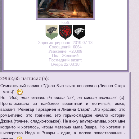
Герб:
Зарегистрирован
: 2019-07-13
Сообщений:
6064
Уважение:
+20309
Пол:
Женский
Последний визит:
Вчера 22:08:10
29162,65 написал(а):
Симпатичный вариант "Джон был зачат непорочно (Лианна Старк
- мать)".
Но. "
Всё, что сказано до слова "но", не имеет значения
" (с).
Проголосовала за наиболее вероятный и логичный, имхо,
вариант "
Рейегар Таргариен и Лианна Старк
". Это красиво, это
романтично, это трагично, это горько-сладкое начало истории
Джона (точнее, сладко-горькое). Не вижу альтернативы, хотя мне
когда-то и хотелось, чтобы матерью была Эшара. Но хотелки и
шипперство Неда и Эшары - одно, а логика повествования -
другое.