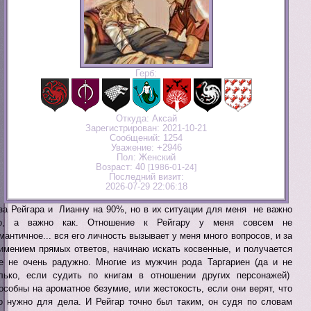
Герб:
Откуда:
Аксай
Зарегистрирован
: 2021-10-21
Сообщений:
1254
Уважение:
+2946
Пол:
Женский
Возраст:
40
[1986-01-24]
Последний визит:
2026-07-29 22:06:18
за Рейгара и Лианну на 90%, но в их ситуации для меня не важно
то, а важно как. Отношение к Рейгару у меня совсем не
мантичное... вся его личность вызывает у меня много вопросов, и за
имением прямых ответов, начинаю искать косвенные, и получается
е не очень радужно. Многие из мужчин рода Таргариен (да и не
лько, если судить по книгам в отношении других персонажей)
особны на ароматное безумие, или жестокость, если они верят, что
о нужно для дела. И Рейгар точно был таким, он судя по словам