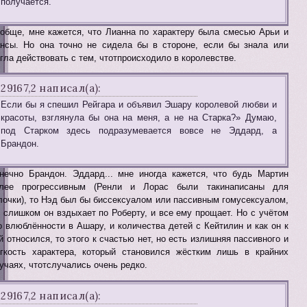
получается.
обще, мне кажется, что Лианна по характеру была смесью Арьи и
нсы. Но она точно не сидела бы в стороне, если бы знала или
гла действовать с тем, чтотпроисходило в королевстве.
29167,2 написал(а):
Если бы я спешил Рейгара и объявил Эшару королевой любви и
красоты, взглянула бы она на меня, а не на Старка?» Думаю,
под Старком здесь подразумевается вовсе не Эддард, а
Брандон.
нечно Брандон. Эддард... мне иногда кажется, что будь Мартин
лее прогрессивным (Ренли и Лорас были такинаписаны для
лочки), то Нэд был бы биссексуалом или пассивным гомусексуалом,
 слишком он вздыхает по Роберту, и все ему прощает. Но с учётом
о влюблённости в Ашару, и количества детей с Кейтилин и как он к
й относился, то этого к счастью нет, но есть излишняя пассивного и
гкость характера, который становился жёстким лишь в крайних
учаях, чтотслучались очень редко.
29167,2 написал(а):