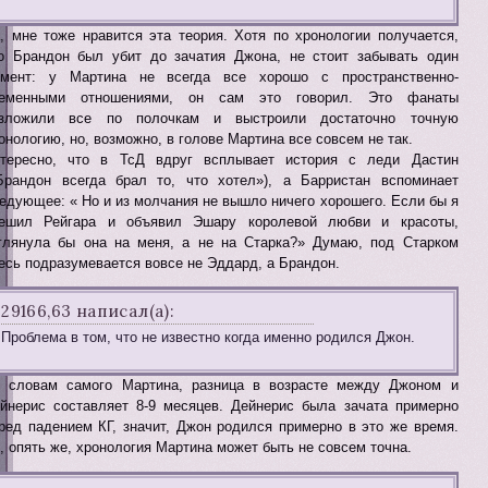
, мне тоже нравится эта теория. Хотя по хронологии получается,
о Брандон был убит до зачатия Джона, не стоит забывать один
мент: у Мартина не всегда все хорошо с пространственно-
ременными отношениями, он сам это говорил. Это фанаты
азложили все по полочкам и выстроили достаточно точную
онологию, но, возможно, в голове Мартина все совсем не так.
тересно, что в ТсД вдруг всплывает история с леди Дастин
Брандон всегда брал то, что хотел»), а Барристан вспоминает
едующее: « Но и из молчания не вышло ничего хорошего. Если бы я
ешил Рейгара и объявил Эшару королевой любви и красоты,
глянула бы она на меня, а не на Старка?» Думаю, под Старком
есь подразумевается вовсе не Эддард, а Брандон.
29166,63 написал(а):
Проблема в том, что не известно когда именно родился Джон.
 словам самого Мартина, разница в возрасте между Джоном и
йнерис составляет 8-9 месяцев. Дейнерис была зачата примерно
ред падением КГ, значит, Джон родился примерно в это же время.
, опять же, хронология Мартина может быть не совсем точна.