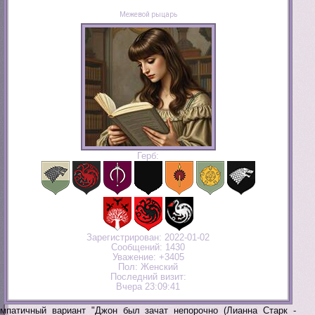
Межевой рыцарь
Герб:
Зарегистрирован
: 2022-01-02
Сообщений:
1430
Уважение:
+3405
Пол:
Женский
Последний визит:
Вчера 23:09:41
мпатичный вариант "Джон был зачат непорочно (Лианна Старк -