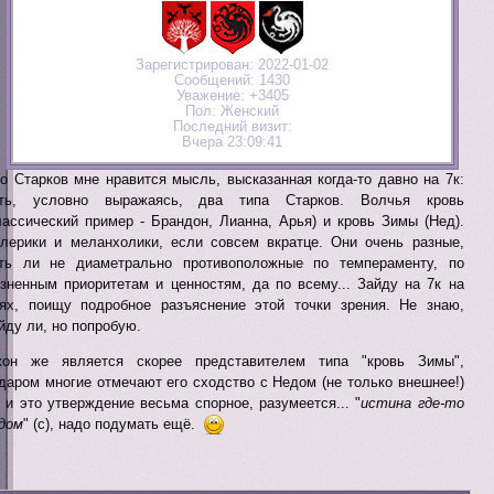
Зарегистрирован
: 2022-01-02
Сообщений:
1430
Уважение:
+3405
Пол:
Женский
Последний визит:
Вчера 23:09:41
о Старков мне нравится мысль, высказанная когда-то давно на 7к:
сть, условно выражаясь, два типа Старков. Волчья кровь
лассический пример - Брандон, Лианна, Арья) и кровь Зимы (Нед).
лерики и меланхолики, если совсем вкратце. Они очень разные,
ть ли не диаметрально противоположные по темпераменту, по
зненным приоритетам и ценностям, да по всему... Зайду на 7к на
ях, поищу подробное разъяснение этой точки зрения. Не знаю,
йду ли, но попробую.
он же является скорее представителем типа "кровь Зимы",
даром многие отмечают его сходство с Недом (не только внешнее!)
 и это утверждение весьма спорное, разумеется... "
истина где-то
дом
" (с), надо подумать ещё.