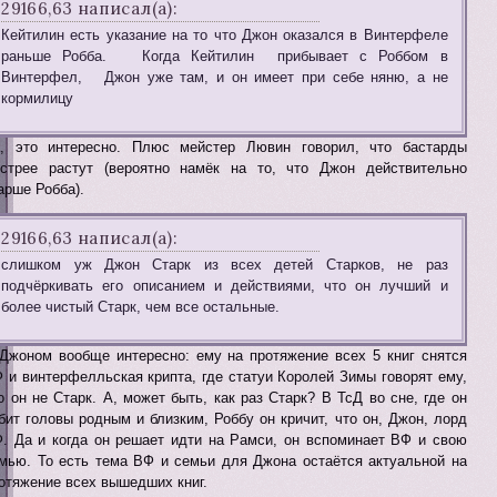
29166,63 написал(а):
Кейтилин есть указание на то что Джон оказался в Винтерфеле
раньше Робба. Когда Кейтилин прибывает с Роббом в
Винтерфел, Джон уже там, и он имеет при себе няню, а не
кормилицу
, это интересно. Плюс мейстер Лювин говорил, что бастарды
стрее растут (вероятно намёк на то, что Джон действительно
арше Робба).
29166,63 написал(а):
слишком уж Джон Старк из всех детей Старков, не раз
подчёркивать его описанием и действиями, что он лучший и
более чистый Старк, чем все остальные.
Джоном вообще интересно: ему на протяжение всех 5 книг снятся
 и винтерфелльская крипта, где статуи Королей Зимы говорят ему,
о он не Старк. А, может быть, как раз Старк? В ТсД во сне, где он
бит головы родным и близким, Роббу он кричит, что он, Джон, лорд
. Да и когда он решает идти на Рамси, он вспоминает ВФ и свою
мью. То есть тема ВФ и семьи для Джона остаётся актуальной на
отяжение всех вышедших книг.