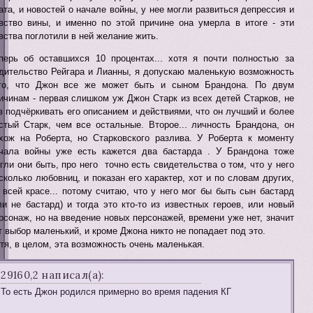
ата, и новостей о начале войны, у нее могли развиться депрессия и
вство вины, и именно по этой причине она умерла в итоге - эти
вства поглотили в ней желание жить.
перь об оставшихся 10 процентах... хотя я почти полностью за
дительство Рейгара и Лианны, я допускаю маленькую возможность
го, что Джон все же может быть и сыном Брандона. По двум
ичинам - первая слишком уж Джон Старк из всех детей Старков, не
з подчёркивать его описанием и действиями, что он лучший и более
стый Старк, чем все остальные. Второе... личность Брандона, он
хож на Роберта, но Старковского разлива. У Роберта к моменту
чала войны уже есть кажется два бастарда . У Брандона тоже
гли они быть, про него точно есть свидетельства о том, что у него
сколько любовниц, и показан его характер, хот и по словам других,
 всей красе... потому считаю, что у него мог бы быть сын бастард
ли не бастард) и тогда это кто-то из известных героев, или новый
рсонаж, но на введение новых персонажей, времени уже нет, значит
т выбор маленький, и кроме Джона никто не попадает под это.
тя, в целом, эта возможность очень маленькая.
29160,2 написал(а):
То есть Джон родился примерно во время падения КГ