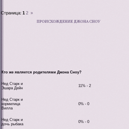
Страница:
1
2
»
ПРОИСХОЖДЕНИЕ ДЖОНА СНОУ
Кто же является родителями Джона Сноу?
Нед Старк и
11% - 2
Эшара Дейн
Нед Старк и
кормилица
0% - 0
Вилла
Нед Старк и
0% - 0
дочь рыбака