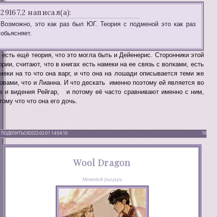
29167,2 написал(а):
Возможно, это как раз был ЮГ. Теория с подменой это как раз
обьясняет.
 есть ещё теория, что это могла быть и Дейенерис. Сторонники этой
ории, считают, что в книгах есть намеки на ее связь с волками, есть
меки на то что она варг, и что она на лошади описывается теми же
овами, что и Лианна. И что дескать именно поэтому ей является во
е и видения Рейгар, и потому её часто сравнивают именно с ним,
тому что что она его дочь.
ПОДЕЛИТЬСЯ
2022-02-01 14:04:10
10
Wool Dragon
Межевой рыцарь