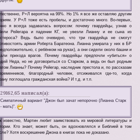
тественно, Р+Л вероятна на 99%. Но 1% я все же оставляю другим
ориям. У Р+Л тоже есть пробелы, и достаточно много. Во-первых,
чно я всегда задавалась вопросом: почему гвардейцы, узнав о
бели Рейегара и падении КГ, не увезли Лианну и ее сына из
стероса? Ведь было очевидно, что три гвардейца не смогут
отивостоять армии Роберта Баратеона. Лианна умирала у них в БР
редположительно, с ребёнком на руках), а они сидели около башни и
али прихода врагов. Почему гвардейцы предпочли «убиться» о
дей Неда, но не договориться со Старком, а ведь он был родным
атом Лианны? Почему Рейегар, наследник престола и, по рассказам
временников, благородный человек, отсиживался где-то, когда
рану поглощала гражданская война? И т.д. и т.п.
29162,65 написал(а):
Симпатичный вариант "Джон был зачат непорочно (Лианна Старк
- мать)".
к известно, Мартин любит заимствовать из мировой литературы и
тории. Кто знает, может быть, он вдохновлялся и Библией в том
сле? Хотя воскрешение Джона в книгах пока не доказано.