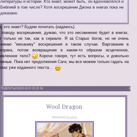
литературы и истории. Кто знает, может быть, он вдохновлялся и
Библией в том числе? Хотя воскрешение Джона в книгах пока не
доказано.
а, кто знает? Будем почитать (надеюсь).
 поводу воскрешения, думаю, что это несомненно будет в книгах,
т только не так, как в сериале. Я за Старых богов, но не очень
нимаю "механику" воскрешения в таком случае. Варгование в
израка, потом возвращение в каким-то образом исцеленное,
ивленное тело?
Короче говоря, тут есть вопросы, и довольно
ожные. Пока нет продолжения Саги, мы все можем только гадать на
квах уже изданного текста...
ПОДЕЛИТЬСЯ
2022-02-01 02:20:54
6
Wool Dragon
Межевой рыцарь