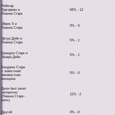
Рейегар
Таргариен и
66% - 12
Лианна Старк
Эйрис II и
0% - 0
Лианна Старк
Эртур Дейн и
5% - 1
Лианна Старк
Брандон Старк и
5% - 1
Эшара Дейн
Бенджен Старк
+ известная/
0% - 0
неизвестная
женщина
Джон был зачат
непорочно
11% - 2
(Лианна Старк -
мать)
Другой
0% - 0