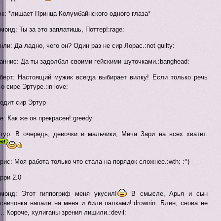
к: *лишает Принца Колумбайнского одного глаза*
монд: Ты за это заплатишь, Поттер!:rage:
нли: Да ладно, чего он? Один раз не сир Лорас.:not guilty:
аннис: Да ты задолбал своими гейскими шуточками.:banghead:
берт: Настоящий мужик всегда выбирает вилку! Если только речь
 о сире Эртуре.:in love:
одит сир Эртур
е: Как же он прекрасен!:greedy:
тур: В очередь, девочки и мальчики, Меча Зари на всех хватит.
рис: Моя работа только что стала на порядок сложнее.:wth: :^)
рри 2.0
монд: Этот гиппогриф меня укусил!
В смысле, Арья и сын
сничонка напали на меня и били палками!:drownin: Блин, снова не
... Короче, хулиганы зрения лишили.:devil: