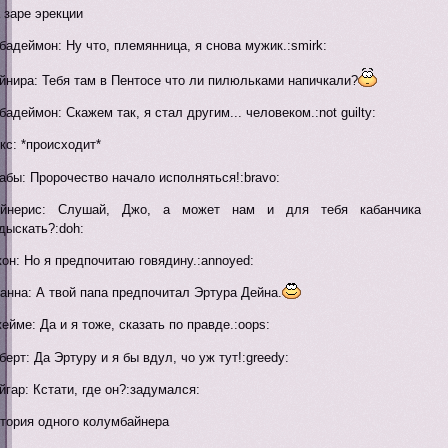
 заре эрекции
бадеймон: Ну что, племянница, я снова мужик.:smirk:
йнира: Тебя там в Пентосе что ли пилюльками напичкали?
бадеймон: Скажем так, я стал другим... человеком.:not guilty:
кс: *происходит*
абы: Пророчество начало исполняться!:bravo:
ейнерис: Слушай, Джо, а может нам и для тебя кабанчика
дыскать?:doh:
он: Но я предпочитаю говядину.:annoyed:
анна: А твой папа предпочитал Эртура Дейна.
ейме: Да и я тоже, сказать по правде.:oops:
берт: Да Эртуру и я бы вдул, чо уж тут!:greedy:
йгар: Кстати, где он?:задумался:
тория одного колумбайнера