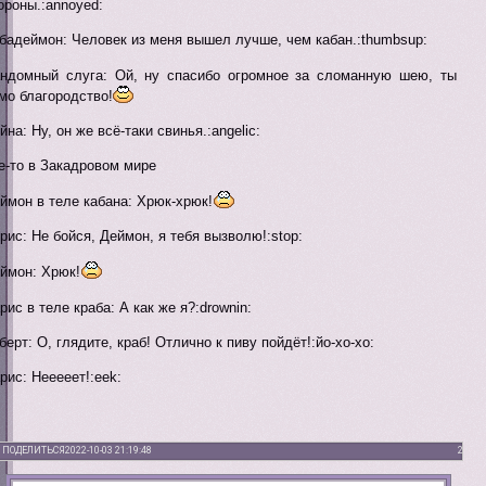
ороны.:annoyed:
бадеймон: Человек из меня вышел лучше, чем кабан.:thumbsup:
ндомный слуга: Ой, ну спасибо огромное за сломанную шею, ты
мо благородство!
йна: Ну, он же всё-таки свинья.:angelic:
е-то в Закадровом мире
ймон в теле кабана: Хрюк-хрюк!
рис: Не бойся, Деймон, я тебя вызволю!:stop:
ймон: Хрюк!
рис в теле краба: А как же я?:drownin:
берт: О, глядите, краб! Отлично к пиву пойдёт!:йо-хо-хо:
рис: Нееееет!:eek:
ПОДЕЛИТЬСЯ
2022-10-03 21:19:48
2