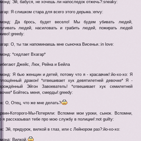
монд: Эй, бабуся, не хочешь ли напоследок отжечь?:sneaky:
агар: Я слишком стара для всего этого дерьма.:envy:
ймонд: Да брось, будет весело! Мы будем убивать людей,
пугивать людей, насиловать и грабить людей, пожирать людей
живо!:greedy:
агар: О, ты так напоминаешь мне сыночка Висеньи.:in love:
монд: *седлает Вхагар*
ибегают Джейс, Люк, Рейна и Бейла
монд: Я бью женщин и детей, потому что я - красавчик!:йо-хо-хо: Я
площённый дракон! *отвешивает хук девятилетней девочке* Я -
зрождённый Эйгон Завоеватель! *отвешивает хук семилетней
вочке* Бойтесь меня, смерды!:greedy:
к: О, Отец, что же мне делать?
рвин-Которого-Мы-Потеряли: Вспомни мои уроки, сынок. Вспомни,
о я рассказывал тебе про мою службу в полиции!:not guilty:
к: Эй, придурок, вилкой в глаз, или с Лейнором раз?:йо-хо-хо:
монд: Вилкой.