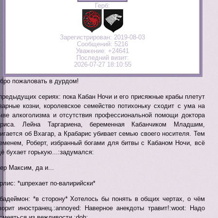
Герб:
Зарегистрирован
: 2019-08-03
Сообщений:
5216
Уважение:
+24641
Последний визит:
2026-07-27 18:10:55
бро пожаловать в дурдом!
предыдущих сериях: пока Кабан Ночи и его присяжные крабы плетут
варные козни, королевское семейство потихоньку сходит с ума на
чве алкоголизма и отсутствия профессиональной помощи доктора
риса. Лейна Таргариена, беременная Кабанчиком Младшим,
игается об Вхагар, а Крабарис убивает семью своего носителя. Тем
еменем, Роберт, избранный богами для битвы с Кабаном Ночи, всё
ё бухает горькую...:задумался:
ер Максим, да и...
рлис: *шпрехает по-валирийски*
бадеймон: *в сторону* Хотелось бы понять в общих чертах, о чём
ворит иностранец.:annoyed: Наверное анекдоты травит!:woot: Надо
смеяться из вежливости.:doh: