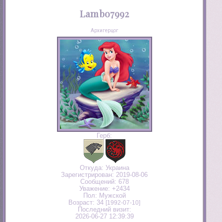
Lambo7992
Архигерцог
Герб:
Откуда:
Украина
Зарегистрирован
: 2019-08-06
Сообщений:
678
Уважение:
+2434
Пол:
Мужской
Возраст:
34
[1992-07-10]
Последний визит:
2026-06-27 12:39:39