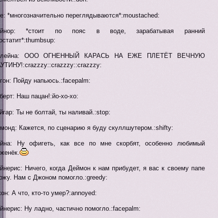
е: *многозначительно переглядываются*:moustached:
ейнор: *стоит по пояс в воде, зарабатывая ранний
остатит*:thumbsup:
елейна: ООО ОГНЕННЫЙ КАРАСЬ НА ЕЖЕ ПЛЕТЁТ ВЕЧНУЮ
УТИНУ!:crazzzy::crazzzy::crazzzy:
гон: Пойду напьюсь.:facepalm:
берт: Наш пацан!:йо-хо-хо:
йгар: Ты не болтай, ты наливай.:stop:
монд: Кажется, по сценарию я буду скуллшутером.:shifty:
йна: Ну офигеть, как все по мне скорбят, особенно любимый
женёк.
йнерис: Ничего, когда Деймон к нам прибудет, я вас к своему папе
ожу. Нам с Джоном помогло.:greedy:
он: А что, кто-то умер?:annoyed:
йнерис: Ну ладно, частично помогло.:facepalm: