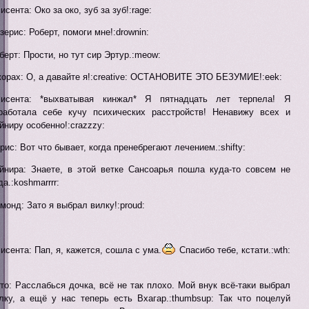
исента: Око за око, зуб за зуб!:rage:
зерис: Роберт, помоги мне!:drownin:
берт: Прости, но тут сир Эртур.:meow:
орах: О, а давайте я!:creative: ОСТАНОВИТЕ ЭТО БЕЗУМИЕ!:eek:
исента: *выхватывая кинжал* Я пятнадцать лет терпела! Я
работала себе кучу психических расстройств! Ненавижу всех и
йниру особенно!:crazzzy:
рис: Вот что бывает, когда пренебрегают лечением.:shifty:
йнира: Знаете, в этой ветке Сансоарья пошла куда-то совсем не
да.:koshmarrrr:
монд: Зато я выбрал вилку!:proud:
исента: Пап, я, кажется, сошла с ума.
Спасибо тебе, кстати.:wth:
то: Расслабься дочка, всё не так плохо. Мой внук всё-таки выбрал
лку, а ещё у нас теперь есть Вхагар.:thumbsup: Так что поцелуй