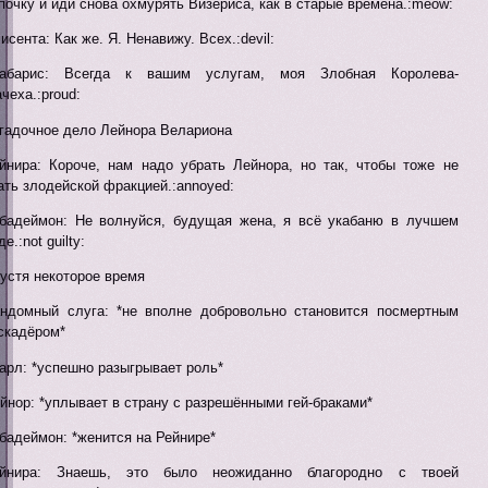
почку и иди снова охмурять Визериса, как в старые времена.:meow:
исента: Как же. Я. Ненавижу. Всех.:devil:
рабарис: Всегда к вашим услугам, моя Злобная Королева-
чеха.:proud:
гадочное дело Лейнора Велариона
йнира: Короче, нам надо убрать Лейнора, но так, чтобы тоже не
ать злодейской фракцией.:annoyed:
бадеймон: Не волнуйся, будущая жена, я всё укабаню в лучшем
де.:not guilty:
устя некоторое время
ндомный слуга: *не вполне добровольно становится посмертным
скадёром*
арл: *успешно разыгрывает роль*
йнор: *уплывает в страну с разрешёнными гей-браками*
бадеймон: *женится на Рейнире*
ейнира: Знаешь, это было неожиданно благородно с твоей