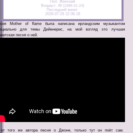
Пол:
Женский
Возраст:
40
[1986-01-24]
Последний визит:
2026-07-29 22:06:18
сня Mother of flame была написана ирландским музыкантом
пециально для темы Дейенерис, на мой взгляд это лучшая
натская песня о ней.
от того же автора песня о Джоне, только тут он поёт сам.