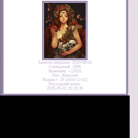
Зарегистрирован
: 2019-08-03
Сообщений:
2456
Уважение:
+12631
Пол:
Женский
Возраст:
25
[2000-12-02]
Последний визит:
2025-05-31 20:20:35