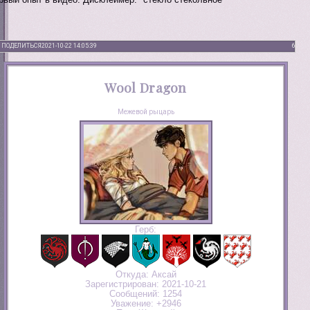
ПОДЕЛИТЬСЯ
2021-10-22 14:05:39
6
Wool Dragon
Межевой рыцарь
Герб:
Откуда:
Аксай
Зарегистрирован
: 2021-10-21
Сообщений:
1254
Уважение:
+2946