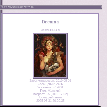
ПОДЕЛИТЬСЯ
2019-08-22 22:19:55
3
Dreama
Межевой рыцарь
Зарегистрирован
: 2019-08-03
Сообщений:
2456
Уважение:
+12631
Пол:
Женский
Возраст:
25
[2000-12-02]
Последний визит:
2025-05-31 20:20:35