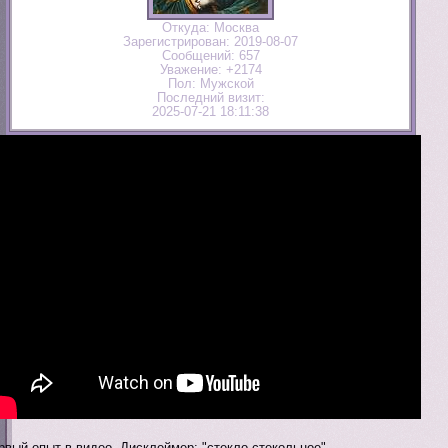
Откуда:
Москва
Зарегистрирован
: 2019-08-07
Сообщений:
657
Уважение:
+2174
Пол:
Мужской
Последний визит:
2025-07-21 18:11:38
рвый опыт в видео. Дисклеймер: "стекло стекольное"