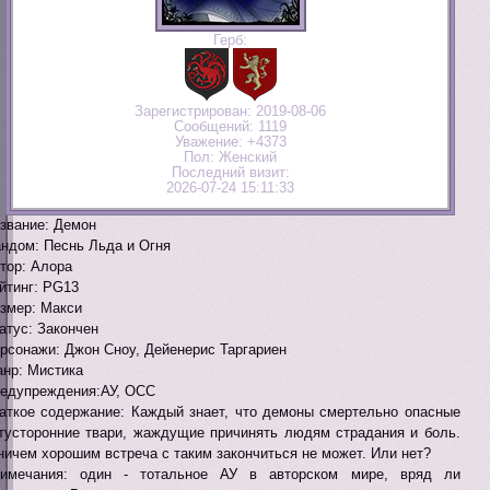
Герб:
Зарегистрирован
: 2019-08-06
Сообщений:
1119
Уважение:
+4373
Пол:
Женский
Последний визит:
2026-07-24 15:11:33
звание: Демон
ндом: Песнь Льда и Огня
тор: Алора
йтинг: PG13
змер: Макси
атус: Закончен
рсонажи: Джон Сноу, Дейенерис Таргариен
нр: Мистика
едупреждения:АУ, ОСС
аткое содержание: Каждый знает, что демоны смертельно опасные
тусторонние твари, жаждущие причинять людям страдания и боль.
ничем хорошим встреча с таким закончиться не может. Или нет?
имечания: один - тотальное АУ в авторском мире, вряд ли