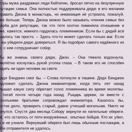
стры мужа раздражал леди Кейтилин, бросал пятно на безупречную
путацию семьи. Она полностью поддерживала дядю в его желании
править Джона в монастырь, но инквизиция её устроила, пожалуй,
же больше. Теперь Джона можно было называть членом семьи без
ерба для репутации, так что тетя охотно поменяла отношение и
же, кажется, немного гордилась племянником. Если бы с дядей всё
шалось так просто. – Здесь что-то может сделать только маг. Если
 вы убедили дядю довериться. Я бы подобрал самого надёжного из
х, с кем сотрудничает собор.
Ты же знаешь своего дядю, Джон. – Она тяжело вздохнула,
молётно коснулась рукой уголка глаза. – В таком его не способен
едить ни один человек на свете.
Дядя Бенджен смог бы. – Слова потонули в тишине. Дядя Бенджен
едложил сделать Джона инквизитором, когда пять лет назад
лышал какую силу обретает голос племянника во время молитвы.
 погиб почти четыре года назад. Рыцарь церкви, он вместе с
сколькими братьями сопровождал инквизитора. Казалось бы,
остое дело, проверить старый, давно утихший могильник. Никто не
рнулся. Спустя два месяца Собору вернули их нательные обереги.
ё, что осталось от пяти вооружённых, опытных бойцов. Кто их убил,
к и не узнали. Вернувший обереги был лишь обычным посланцем, а
йти отправителя не удалось.