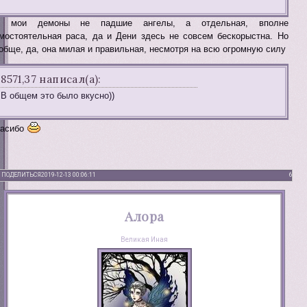
у мои демоны не падшие ангелы, а отдельная, вполне
мостоятельная раса, да и Дени здесь не совсем бескорыстна. Но
обще, да, она милая и правильная, несмотря на всю огромную силу
8571,37 написал(а):
В общем это было вкусно))
асибо
ПОДЕЛИТЬСЯ
2019-12-13 00:06:11
6
Алора
Великая Иная