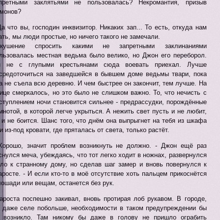
претными заклятьями не пользовалась? Некромантия, призыв
монов?
Да что вы, господин инквизитор. Никаких зап... То есть, откуда нам
ать, мы люди простые, но ничего такого не замечали.
скушение спросить какими не запретными заклинаниями
льзовалась местная ведьма было велико, но Джон его переборол.
н не с глупыми крестьянами сюда воевать приехал. Лучше
средоточиться на заведшейся в бывшем доме ведьмы твари, пока
а не съела всю деревню. И чем быстрее он закончит, тем лучше. На
ице смеркалось, но это было не слишком важно. То, что нечисть с
ступлением ночи становится сильнее - предрассудки, порождённые
мнотой, в которой легче укрыться. А нежить свет пусть и не любит,
 и не боится. Шанс того, что днём она выпрыгнет на тебя из шкафа
и из-под кровати, где пряталась от света, только растёт.
Хорошо, значит проблем возникнуть не должно. - Джон ещё раз
снулся меча, убеждаясь, что тот легко ходит в ножнах, развернулся
ло к странному дому, но сделав шаг замер и вновь повернулся к
аросте. - И если кто-то в моё отсутствие хоть пальцем прикоснётся
лошади или вещам, останется без рук.
ароста поспешно закивал, вновь протирая лоб рукавом. В городе,
 даже селе побольше, необходимости в таком предупреждении бы
 возникло. Там никому бы даже в голову не пришло ограбить