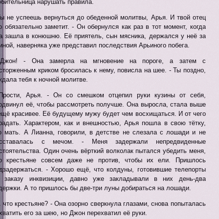
бительница нарушать правила.
Ты не успеешь вернуться до обеденной молитвы, Арья. И твой отец
о обязательно заметит. - Он обернулся как раз в тот момент, когда
а зашла в конюшню. Её приятель, сын мясника, держался у неё за
иной, наверняка уже представил последствия Арьиного побега.
 Джон! - Она замерла на мгновение на пороге, а затем с
сторженным криком бросилась к нему, повисла на шее. - Ты поздно,
ждала тебя к ночной молитве.
Прости, Арья. - Он со смешком отцепил руки кузины от себя,
одвинул её, чтобы рассмотреть получше. Она выросла, стала выше
ещё красивее. Её будущему мужу будет чем восхищаться. И от чего
радать. Характером, как и внешностью, Арья пошла в свою тётку,
о мать. А Лианна, говорили, в детстве не слезала с лошади и не
асставалась с мечом. - Меня задержали непредвиденные
стоятельства. Один очень вёрткий волколак пытался убедить меня,
о крестьяне совсем даже не против, чтобы их ели. Пришлось
дзадержаться. - Хорошо ещё, что колдуны, готовившие телепорты
 заказу инквизиции, давно уже закладывали в них день-два
держки. А то пришлось бы две-три луны добираться на лошади.
А что крестьяне? - Она озорно сверкнула глазами, снова попыталась
хватить его за шею, но Джон перехватил её руки.