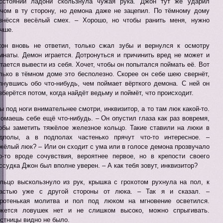
сстоянии ладони скользнула чужая рука. Джон тут же ударил
чом в ту сторону, но демона даже не зацепил. По тёмному дому
знёсся весёлый смех. – Хорошо, но чтобы ранить меня, нужно
чше.
он вновь не ответил, только сжал зубы и вернулся к осмотру
мнаты. Демон играется. Дотронуться и причинить вред не может и
тается вывести из себя. Хочет, чтобы он попытался поймать её. Вот
лько в тёмном доме это бесполезно. Скорее он себе шею свернёт,
пнувшись обо что-нибудь, чем поймает вёрткого демона. С ней он
зберётся потом, когда найдёт ведьму и поймёт, что происходит.
Ты под ноги внимательнее смотри, инквизитор, а то там люк какой-то.
омаешь себе ещё что-нибудь. – Он опустил глаза как раз вовремя,
обы заметить тяжёлое железное кольцо. Такие ставили на люки в
дполы, а в подполах частенько прячут что-то интересное. –
жёлый люк? – Или он сходит с ума или в голосе демона прозвучало
о-то вроде сочувствия, вероятнее первое, но в крепости своего
ссудка Джон был вполне уверен. – А как тебя зовут, инквизитор?
льцо выскользнуло из рук, крышка с грохотом рухнула на пол, к
астью уже с другой стороны от люка. – Так я и сказал. –
ротенькая молитва и пол под люком на мгновение осветился.
жется ловушек нет и не слишком высоко, можно спрыгивать.
стницы видно не было.