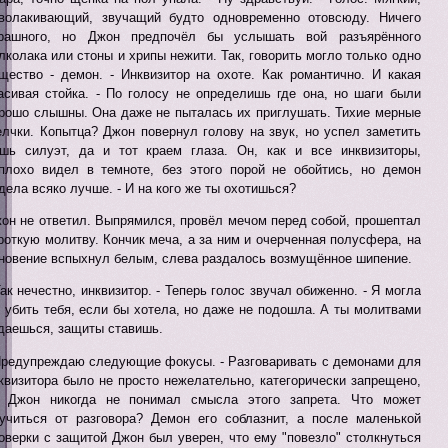
волакивающий, звучащий будто одновременно отовсюду. Ничего
рашного, но Джон предпочёл бы услышать вой разъярённого
лколака или стоны и хрипы нежити. Так, говорить могло только одно
щество - демон. - Инквизитор на охоте. Как романтично. И какая
асивая стойка. - По голосу не определишь где она, но шаги были
рошо слышны. Она даже не пыталась их приглушать. Тихие мерные
лчки. Копытца? Джон повернул голову на звук, но успел заметить
шь силуэт, да и тот краем глаза. Он, как и все инквизиторы,
плохо видел в темноте, без этого порой не обойтись, но демон
дела всяко лучше. - И на кого же ты охотишься?
он не ответил. Выпрямился, провёл мечом перед собой, прошептал
роткую молитву. Кончик меча, а за ним и очерченная полусфера, на
новение вспыхнул белым, слева раздалось возмущённое шипение.
Так нечестно, инквизитор. - Теперь голос звучал обиженно. - Я могла
 убить тебя, если бы хотела, но даже не подошла. А ты молитвами
даешься, защиты ставишь.
Предупреждаю следующие фокусы. - Разговаривать с демонами для
квизитора было не просто нежелательно, категорически запрещено,
 Джон никогда не понимал смысла этого запрета. Что может
учиться от разговора? Демон его соблазнит, а после маленькой
оверки с защитой Джон был уверен, что ему "повезло" столкнуться