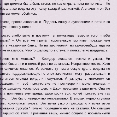
м, где должна была быть стена, но как открыть пока не понимал. Не
бивала же ведьма эту полку каждый раз магией. А значит и он без
литвы может обойтись.
Ничего, просто любопытно. Подвинь банку с луковицами и потяни за
авую сторону полки.
Просто любопытно и поэтому ты помогаешь, вместо того, чтобы
шать? – Он всё же прочёл коротенькую молитву, прежде чем
огать указанную банку. Но ни заклинаний, ни какого-нибудь яда на
й не оказалось. Что-то щёлкнуло в стене, и полка легко поддалась.
Зачем мне мешать? – Коридор оказался низким и узким. Ни
звернёшься, ни в полный рост не встанешь. Неприятное место. Хотя
не слишком опасное. Устраивать тут магическую дуэль ведьма не
шится, поддерживающие потолок заклинания могут рассыпаться, и
копаться отсюда вряд ли получится. А уж руку с кинжалом он
рехватит. – Твоё присутствие не противоречит моим планам. –
жое дыхание коснулось шеи, и Джон невольно вздрогнул. Она не
гла причинить ему вреда, даже коснуться, но её присутствие так
изко… Это было невероятно неправильно. В висках мерно стучала
овь, кружилась голова. Это из-за узкого прохода или из-за ауры
арования суккуба? Только последнего ему не хватало. Он слышал
 старших об этом. Противная вещь, ничего общего с нормальными