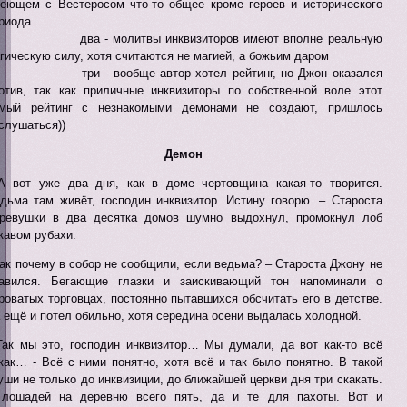
еющем с Вестеросом что-то общее кроме героев и исторического
риода
ва - молитвы инквизиторов имеют вполне реальную
гическую силу, хотя считаются не магией, а божьим даром
ри - вообще автор хотел рейтинг, но Джон оказался
отив, так как приличные инквизиторы по собственной воле этот
мый рейтинг с незнакомыми демонами не создают, пришлось
слушаться))
Демон
А вот уже два дня, как в доме чертовщина какая-то творится.
дьма там живёт, господин инквизитор. Истину говорю. – Староста
ревушки в два десятка домов шумно выдохнул, промокнул лоб
кавом рубахи.
Так почему в собор не сообщили, если ведьма? – Староста Джону не
авился. Бегающие глазки и заискивающий тон напоминали о
роватых торговцах, постоянно пытавшихся обсчитать его в детстве.
 ещё и потел обильно, хотя середина осени выдалась холодной.
Так мы это, господин инквизитор… Мы думали, да вот как-то всё
как… - Всё с ними понятно, хотя всё и так было понятно. В такой
уши не только до инквизиции, до ближайшей церкви дня три скакать.
лошадей на деревню всего пять, да и те для пахоты. Вот и