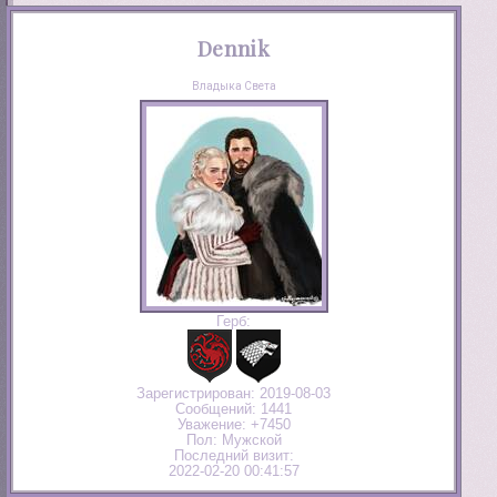
Dennik
Владыка Света
Герб:
Зарегистрирован
: 2019-08-03
Сообщений:
1441
Уважение:
+7450
Пол:
Мужской
Последний визит:
2022-02-20 00:41:57