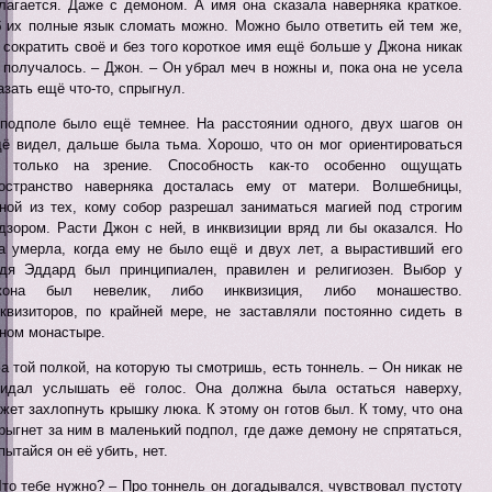
лагается. Даже с демоном. А имя она сказала наверняка краткое.
 их полные язык сломать можно. Можно было ответить ей тем же,
 сократить своё и без того короткое имя ещё больше у Джона никак
 получалось. – Джон. – Он убрал меч в ножны и, пока она не усела
азать ещё что-то, спрыгнул.
подполе было ещё темнее. На расстоянии одного, двух шагов он
ё видел, дальше была тьма. Хорошо, что он мог ориентироваться
 только на зрение. Способность как-то особенно ощущать
остранство наверняка досталась ему от матери. Волшебницы,
ной из тех, кому собор разрешал заниматься магией под строгим
дзором. Расти Джон с ней, в инквизиции вряд ли бы оказался. Но
а умерла, когда ему не было ещё и двух лет, а вырастивший его
дя Эддард был принципиален, правилен и религиозен. Выбор у
жона был невелик, либо инквизиция, либо монашество.
квизиторов, по крайней мере, не заставляли постоянно сидеть в
ном монастыре.
За той полкой, на которую ты смотришь, есть тоннель. – Он никак не
идал услышать её голос. Она должна была остаться наверху,
жет захлопнуть крышку люка. К этому он готов был. К тому, что она
рыгнет за ним в маленький подпол, где даже демону не спрятаться,
пытайся он её убить, нет.
Что тебе нужно? – Про тоннель он догадывался, чувствовал пустоту