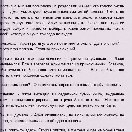
Крестьяне мнения волколака не разделяли и были его голове очень
ды. - Джон усмехнулся кузине и взлохматил ей волосы. В детстве
 часто так делал, но теперь они виделись редко, а совсем скоро
тречи станут ещё реже. Арье четырнадцать. Через два года её
дадут замуж и придётся выбирать какой замок посещать. Как с
нсой, которую он уже три года не видел.
Волколак. - Арья протянула это почти мечтательно. Да что с ней? —
т это у тебя жизнь. Столько приключений.
Только из-за этих приключений я домой не успеваю. - Джон
мыльнулся. Все в возрасте Арьи мечтали о приключениях. Главное,
обы кузина не бросилась мечты исполнять. — Вот вы были все
есте, а мне пришлось одному молиться.
И как помолился? - Она слишком хорошо его знала, чтобы поверить.
Успешно. - Джон вытащил из седельной сумки книгу, выданную
мом, и продемонстрировал, но в руке Арье не отдал. Некоторые
облемы, если с ней что-то случится, действительно могли быть.
Так я и думала. - Арья скривилась, но больше ничего сказать не
пела, у входа показалась ещё одна женщина.
Арья, опять ты здесь. Скоро молитва, а мы тебя нигде не можем тебя