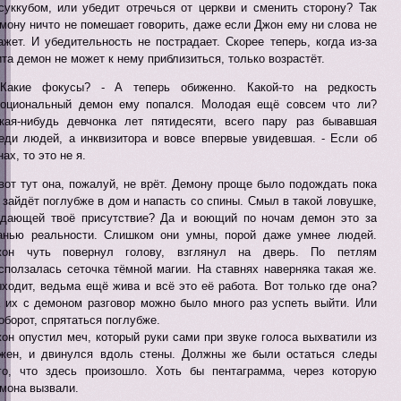
суккубом, или убедит отречься от церкви и сменить сторону? Так
мону ничто не помешает говорить, даже если Джон ему ни слова не
ажет. И убедительность не пострадает. Скорее теперь, когда из-за
та демон не может к нему приблизиться, только возрастёт.
Какие фокусы? - А теперь обиженно. Какой-то на редкость
оциональный демон ему попался. Молодая ещё совсем что ли?
кая-нибудь девчонка лет пятидесяти, всего пару раз бывавшая
еди людей, а инквизитора и вовсе впервые увидевшая. - Если об
нах, то это не я.
вот тут она, пожалуй, не врёт. Демону проще было подождать пока
 зайдёт поглубже в дом и напасть со спины. Смыл в такой ловушке,
дающей твоё присутствие? Да и воющий по ночам демон это за
анью реальности. Слишком они умны, порой даже умнее людей.
жон чуть повернул голову, взглянул на дверь. По петлям
сползалась сеточка тёмной магии. На ставнях наверняка такая же.
ходит, ведьма ещё жива и всё это её работа. Вот только где она?
 их с демоном разговор можно было много раз успеть выйти. Или
оборот, спрятаться поглубже.
он опустил меч, который руки сами при звуке голоса выхватили из
жен, и двинулся вдоль стены. Должны же были остаться следы
го, что здесь произошло. Хоть бы пентаграмма, через которую
мона вызвали.