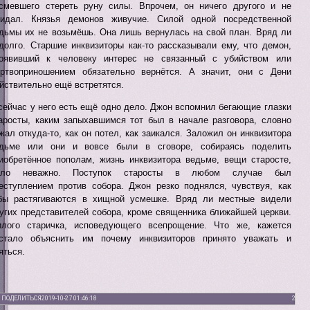
смевшего стереть руну силы. Впрочем, он ничего другого и не
идал. Князья демонов живучие. Силой одной посредственной
дьмы их не возьмёшь. Она лишь вернулась на свой план. Вряд ли
долго. Старшие инквизиторы как-то рассказывали ему, что демон,
оявивший к человеку интерес не связанный с убийством или
ртвоприношением обязательно вернётся. А значит, они с Дени
йствительно ещё встретятся.
сейчас у него есть ещё одно дело. Джон вспомнил бегающие глазки
аросты, каким запыхавшимся тот был в начале разговора, словно
жал откуда-то, как он потел, как заикался. Заложил он инквизитора
дьме или они и вовсе были в сговоре, собираясь поделить
иобретённое пополам, жизнь инквизитора ведьме, вещи старосте,
ыло неважно. Поступок старосты в любом случае был
еступлением против собора. Джон резко поднялся, чувствуя, как
бы растягиваются в хищной усмешке. Вряд ли местные видели
угих представителей собора, кроме священника ближайшей церкви.
лого старичка, исповедующего всепрощение. Что же, кажется
стало объяснить им почему инквизиторов принято уважать и
яться.
ПОДЕЛИТЬСЯ
2019-10-27 01:46:18
2