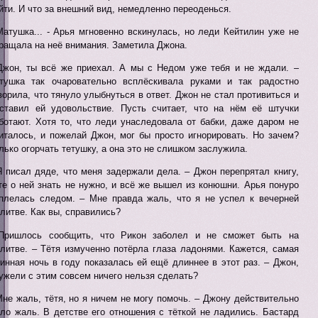
йти. И что за внешний вид, немедленно переоденься.
Матушка... - Арья мгновенно вскинулась, но леди Кейтилин уже не
ращала на неё внимания. Заметила Джона.
Джон, ты всё же приехал. А мы с Недом уже тебя и не ждали. –
тушка так очаровательно всплёскивала руками и так радостно
ворила, что тянуло улыбнуться в ответ. Джон не стал противиться и
ставил ей удовольствие. Пусть считает, что на нём её штучки
ботают. Хотя то, что леди унаследовала от бабки, даже даром не
италось, и пожелай Джон, мог бы просто игнорировать. Но зачем?
лько огорчать тетушку, а она это не слишком заслужила.
Я писал дяде, что меня задержали дела. – Джон перепрятал книгу,
те о ней знать не нужно, и всё же вышел из конюшни. Арья понуро
плелась следом. – Мне правда жаль, что я не успел к вечерней
литве. Как вы, справились?
Пришлось сообщить, что Рикон заболел и не сможет быть на
литве. – Тётя измученно потёрла глаза ладонями. Кажется, самая
инная ночь в году показалась ей ещё длиннее в этот раз. – Джон,
ужели с этим совсем ничего нельзя сделать?
Мне жаль, тётя, но я ничем не могу помочь. – Джону действительно
ло жаль. В детстве его отношения с тёткой не ладились. Бастард