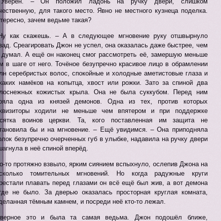
 Уверен. – Он положил ладонь на ручку двери, слишком
чественную, для такого место. Явно не местного кузнеца поделка.
тересно, зачем ведьме такая?
Ну как скажешь. – А в следующее мгновение руку отшвырнуло
зад. Среагировать Джон не успел, она оказалась даже быстрее, чем
 думал. А ещё он наконец смог рассмотреть её, замершую меньше
м в шаге от него. Точёное безупречно красивое лицо в обрамлении
лн серебристых волос, спокойные и холодные аметистовые глаза и
каких намёков на копытца, хвост или рожки. Зато за спиной два
лоснежных кожистых крыла. Она не была суккубом. Перед ним
ояла одна из князей демонов. Одна из тех, против которых
квизиторы ходили не меньше чем впятером и при поддержке
сятка воинов церкви. Та, кого поставленная им защита не
тановила бы и на мгновение. – Ещё увидимся. – Она приподняла
олок безупречно очерченных губ в улыбке, надавила на ручку двери
шагнула в неё спиной вперёд.
о-то протяжно взвыло, ярким сиянием вспыхнуло, ослепив Джона на
сколько томительных мгновений. Но когда радужные круги
рестали плавать перед глазами он всё ещё был жив, а вот демона
где не было. За дверью оказалась просторная круглая комната,
деланная тёмным камнем, и посреди неё кто-то лежал.
верное это и была та самая ведьма. Джон подошёл ближе,