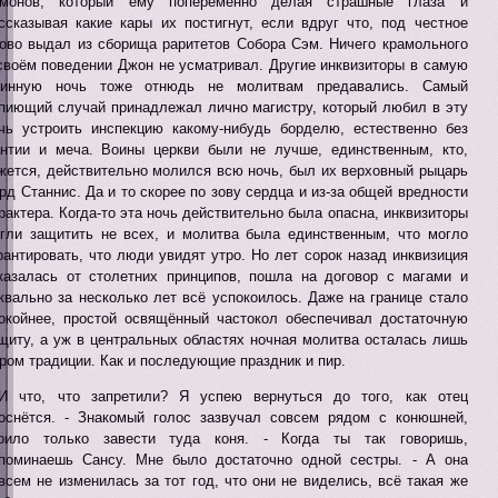
емонов, который ему попеременно делая страшные глаза и
ссказывая какие кары их постигнут, если вдруг что, под честное
ово выдал из сборища раритетов Собора Сэм. Ничего крамольного
своём поведении Джон не усматривал. Другие инквизиторы в самую
линную ночь тоже отнюдь не молитвам предавались. Самый
пиющий случай принадлежал лично магистру, который любил в эту
чь устроить инспекцию какому-нибудь борделю, естественно без
нтии и меча. Воины церкви были не лучше, единственным, кто,
жется, действительно молился всю ночь, был их верховный рыцарь
рд Станнис. Да и то скорее по зову сердца и из-за общей вредности
рактера. Когда-то эта ночь действительно была опасна, инквизиторы
гли защитить не всех, и молитва была единственным, что могло
рантировать, что люди увидят утро. Но лет сорок назад инквизиция
казалась от столетних принципов, пошла на договор с магами и
квально за несколько лет всё успокоилось. Даже на границе стало
окойнее, простой освящённый частокол обеспечивал достаточную
щиту, а уж в центральных областях ночная молитва осталась лишь
ром традиции. Как и последующие праздник и пир.
И что, что запретили? Я успею вернуться до того, как отец
оснётся. - Знакомый голос зазвучал совсем рядом с конюшней,
оило только завести туда коня. - Когда ты так говоришь,
поминаешь Сансу. Мне было достаточно одной сестры. - А она
всем не изменилась за тот год, что они не виделись, всё такая же