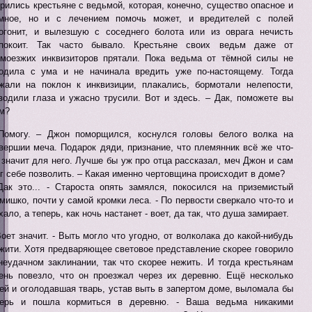
рились крестьяне с ведьмой, которая, конечно, существо опасное и
мное, но и с лечением помочь может, и вредителей с полей
огонит, и вылезшую с соседнего болота или из оврага нечисть
покоит. Так часто бывало. Крестьяне своих ведьм даже от
моезжих инквизиторов прятали. Пока ведьма от тёмной силы не
одила с ума и не начинала вредить уже по-настоящему. Тогда
жали на поклон к инквизиции, плакались, бормотали нелепости,
водили глаза и ужасно трусили. Вот и здесь. – Дак, поможете вы
м?
Помогу. – Джон поморщился, коснулся головы белого волка на
вершии меча. Подарок дяди, признание, что племянник всё же что-
 значит для него. Лучше бы уж про отца рассказал, меч Джон и сам
г себе позволить. – Какая именно чертовщина происходит в доме?
Дак это... - Староста опять замялся, покосился на приземистый
мишко, почти у самой кромки леса. - По первости сверкало что-то и
хало, а теперь, как ночь настанет - воет, да так, что душа замирает.
Воет значит. - Выть могло что угодно, от волколака до какой-нибудь
жити. Хотя предваряющее световое представление скорее говорило
неудачном заклинании, так что скорее нежить. И тогда крестьянам
ень повезло, что он проезжал через их деревню. Ещё несколько
ей и оголодавшая тварь, устав выть в запертом доме, выломала бы
ерь и пошла кормиться в деревню. - Ваша ведьма никакими