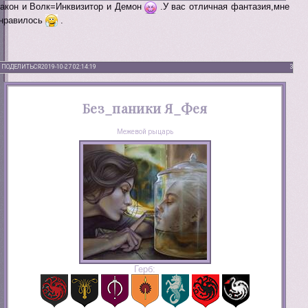
акон и Волк=Инквизитор и Демон
.У вас отличная фантазия,мне
нравилось
.
ПОДЕЛИТЬСЯ
2019-10-27 02:14:19
3
Без_паники Я_Фея
Межевой рыцарь
Герб: