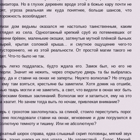
квизитора. Но в глухих деревнях вроде этой в божью кару почти не
рят, угроза реальная им куда понятнее, больше шансов, что
торожность возобладает.
лизи дом ведьмы оказался не настолько таинственным, каким
глядел из села. Одноэтажный крепкий сруб из потемневших от
емени брёвен, маленькие окошки, затянутые мутной плёнкой бычьих
зырей, крытая соломой крыша... и смутное ощущение чего-то
тустороннего, не из этой реальности. От простой магии такого не
дет. Что-то было не так.
ерь легко поддалась, будто ждала его. Замок был, но его не
перли. Значит не нежить, через открытую дверь та бы выбралась
азу, да и ставни на окнах не заперты. Неужто волколак? Но откуда
 ему там взяться, крестьяне бы заметили. Хотя домик на отшибе,
чью тварь могли и не заметить, а свет, что видели в окнах мог быть
блесками боевых заклинаний. Волколак мог и затаиться, ему на это
а хватит. Но зачем тогда выть по ночам, привлекая внимание?
ерь с грохотом захлопнулась за спиной, стоило переступить порог.
 нею последовали ставни на окнах, мгновение и дом погрузился в
солютную темноту и тишину. Или не абсолютную?
рхатный шорох справа, едва слышный скрип половицы, мягкий звук
ара, точно щепка на пол упала. - Ну здравствуй. - Голос. Мягкий,