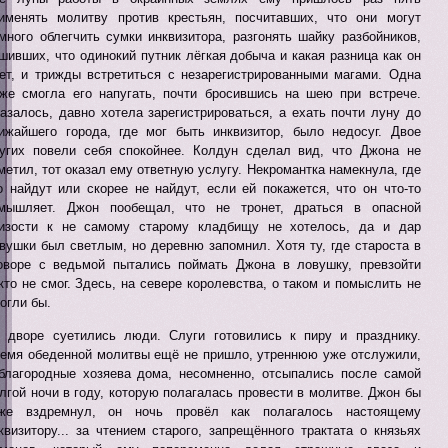
именять молитву против крестьян, посчитавших, что они могут
много облегчить сумки инквизитора, разгонять шайку разбойников,
шивших, что одинокий путник лёгкая добыча и какая разница как он
ет, и трижды встретиться с незарегистрированными магами. Одна
же смогла его напугать, почти бросившись на шею при встрече.
азалось, давно хотела зарегистрироваться, а ехать почти луну до
ижайшего города, где мог быть инквизитор, было недосуг. Двое
угих повели себя спокойнее. Колдун сделал вид, что Джона не
метил, тот оказал ему ответную услугу. Некромантка намекнула, где
о найдут или скорее не найдут, если ей покажется, что он что-то
мышляет. Джон пообещал, что не тронет, драться в опасной
изости к не самому старому кладбищу не хотелось, да и дар
вушки был светлым, но деревню запомнил. Хотя ту, где староста в
оворе с ведьмой пытались поймать Джона в ловушку, превзойти
кто не смог. Здесь, на севере королевства, о таком и помыслить не
огли бы.
 дворе суетились люди. Слуги готовились к пиру и празднику.
емя обеденной молитвы ещё не пришло, утреннюю уже отслужили,
благородные хозяева дома, несомненно, отсыпались после самой
лгой ночи в году, которую полагалась провести в молитве. Джон бы
же вздремнул, он ночь провёл как полагалось настоящему
квизитору... за чтением старого, запрещённого трактата о князьях