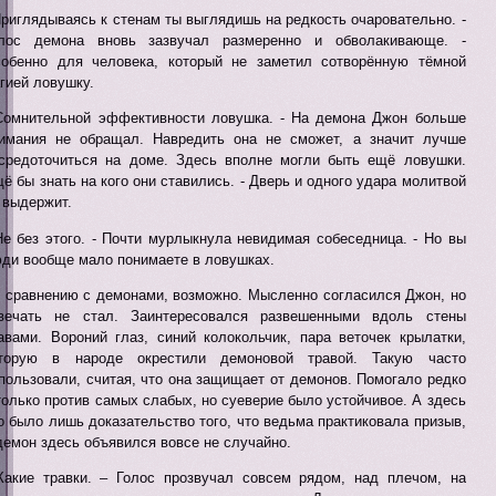
Приглядываясь к стенам ты выглядишь на редкость очаровательно. -
лос демона вновь зазвучал размеренно и обволакивающе. -
обенно для человека, который не заметил сотворённую тёмной
гией ловушку.
Сомнительной эффективности ловушка. - На демона Джон больше
имания не обращал. Навредить она не сможет, а значит лучше
средоточиться на доме. Здесь вполне могли быть ещё ловушки.
ё бы знать на кого они ставились. - Дверь и одного удара молитвой
 выдержит.
Не без этого. - Почти мурлыкнула невидимая собеседница. - Но вы
ди вообще мало понимаете в ловушках.
 сравнению с демонами, возможно. Мысленно согласился Джон, но
вечать не стал. Заинтересовался развешенными вдоль стены
авами. Вороний глаз, синий колокольчик, пара веточек крылатки,
торую в народе окрестили демоновой травой. Такую часто
пользовали, считая, что она защищает от демонов. Помогало редко
только против самых слабых, но суеверие было устойчивое. А здесь
о было лишь доказательство того, что ведьма практиковала призыв,
демон здесь объявился вовсе не случайно.
Какие травки. – Голос прозвучал совсем рядом, над плечом, на