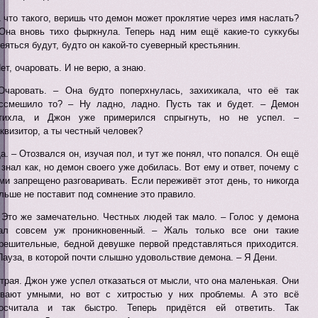
А что такого, веришь что демон может проклятие через имя наслать?
Она вновь тихо фыркнула. Теперь над ним ещё какие-то суккубы
еяться будут, будто он какой-то суеверный крестьянин.
Нет, очаровать. И не верю, а знаю.
Очаровать. – Она будто поперхнулась, захихикала, что её так
ссмешило то? – Ну ладно, ладно. Пусть так и будет. – Демон
тихла, и Джон уже примерился спрыгнуть, но не успел. –
квизитор, а ты честный человек?
Да. – Отозвался он, изучая пол, и тут же понял, что попался. Он ещё
 знал как, но демон своего уже добилась. Вот ему и ответ, почему с
ми запрещено разговаривать. Если переживёт этот день, то никогда
льше не поставит под сомнение это правило.
Это же замечательно. Честных людей так мало. – Голос у демона
ал совсем уж проникновенный. – Жаль только все они такие
решительные, бедной девушке первой представляться приходится.
Пауза, в которой почти слышно удовольствие демона. – Я Дени.
трая. Джон уже успел отказаться от мысли, что она маленькая. Они
вают умными, но вот с хитростью у них проблемы. А это всё
осчитала и так быстро. Теперь придётся ей ответить. Так