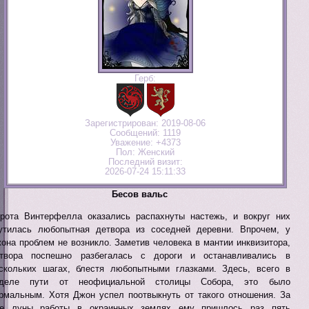
Герб:
Зарегистрирован
: 2019-08-06
Сообщений:
1119
Уважение:
+4373
Пол:
Женский
Последний визит:
2026-07-24 15:11:33
Бесов вальс
рота Винтерфелла оказались распахнуты настежь, и вокруг них
утилась любопытная детвора из соседней деревни. Впрочем, у
она проблем не возникло. Заметив человека в мантии инквизитора,
твора поспешно разбегалась с дороги и останавливались в
скольких шагах, блестя любопытными глазками. Здесь, всего в
еделе пути от неофициальной столицы Собора, это было
рмальным. Хотя Джон успел поотвыкнуть от такого отношения. За
е луны работы в окраинных землях ему пришлось раз пять