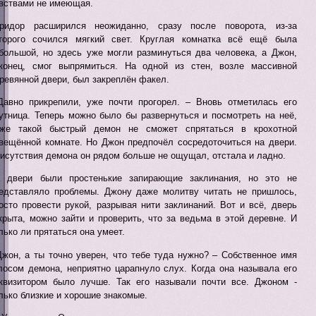
вствами не имеющая.
ридор расширился неожиданно, сразу после поворота, из-за
торого сочился мягкий свет. Круглая комнатка всё ещё была
большой, но здесь уже могли разминуться два человека, а Джон,
конец, смог выпрямиться. На одной из стен, возле массивной
ревянной двери, был закреплён факел.
Давно прикрепили, уже почти прогорел. – Вновь отметилась его
утница. Теперь можно было бы развернуться и посмотреть на неё,
же такой быстрый демон не сможет спрятаться в крохотной
вещённой комнате. Но Джон предпочёл сосредоточиться на двери.
исутствия демона он рядом больше не ощущал, отстала и ладно.
 двери были простенькие запирающие заклинания, но это не
едставляло проблемы. Джону даже молитву читать не пришлось,
осто провести рукой, разрывая нити заклинаний. Вот и всё, дверь
крыта, можно зайти и проверить, что за ведьма в этой деревне. И
лько ли прятаться она умеет.
Джон, а ты точно уверен, что тебе туда нужно? – Собственное имя
лосом демона, неприятно царапнуло слух. Когда она называла его
квизитором было лучше. Так его называли почти все. Джоном -
лько близкие и хорошие знакомые.