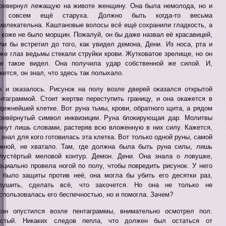
ревернул лежащую на животе женщину. Она была немолода, но и
е совсем ещё старуха. Должно быть когда-то весьма
ивлекательна. Каштановые волосы всё ещё сохранили гладкость, а
 коже не было морщин. Пожалуй, он бы даже назвал её красавицей,
ли бы встретил до того, как увидел демона, Дени. Из носа, рта и
же глаз ведьмы стекали струйки крови. Жутковатое зрелище, но он
е такое видел. Она получила удар собственной же силой. И,
жется, он знал, что здесь так полыхало.
к и оказалось. Рисунок на полу возле дверей оказался открытой
нтаграммой. Стоит жертве переступить границу, и она окажется в
дежнейшей клетке. Вот руна тьмы, крови, обратного щита, а рядом
ревёрнутый символ инквизиции. Руна блокирующая дар. Молитвы
анут лишь словами, растеряв всю вложенную в них силу. Кажется,
 знал для кого готовилась эта клетка. Вот только одной руны, самой
жной, не хватало. Там, где должна была быть руна силы, лишь
лустёртый меловой контур. Демон. Дени. Она знала о ловушке,
ециально провела ногой по полу, чтобы повредить рисунок. У него
 было защиты против неё, она могла бы убить его десятки раз,
лушить, сделать всё, что захочется. Но она не только не
спользовалась его беспечностью, но и помогла. Зачем?
он опустился возле пентаграммы, внимательно осмотрел пол.
стый. Никаких следов пепла, что должен был остаться от