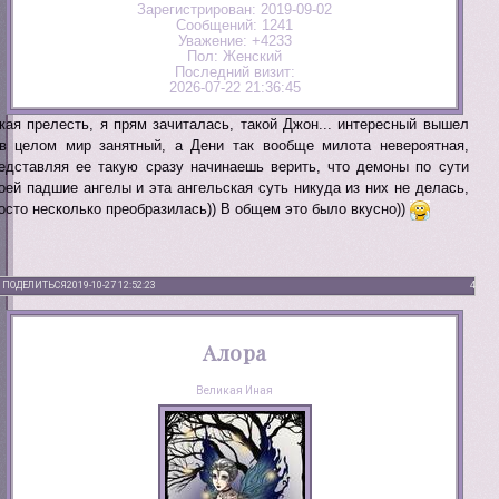
Зарегистрирован
: 2019-09-02
Сообщений:
1241
Уважение:
+4233
Пол:
Женский
Последний визит:
2026-07-22 21:36:45
кая прелесть, я прям зачиталась, такой Джон... интересный вышел
в целом мир занятный, а Дени так вообще милота невероятная,
едставляя ее такую сразу начинаешь верить, что демоны по сути
оей падшие ангелы и эта ангельская суть никуда из них не делась,
осто несколько преобразилась)) В общем это было вкусно))
ПОДЕЛИТЬСЯ
2019-10-27 12:52:23
4
Алора
Великая Иная