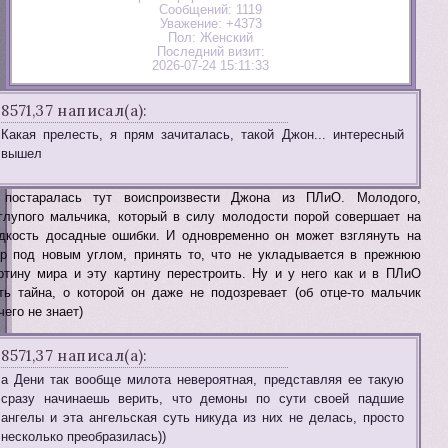
Сообщений:
1119
Уважение:
+4373
Пол:
Женский
Последний визит:
2026-07-24 15:11:33
8571,37 написал(а):
Какая прелесть, я прям зачиталась, такой Джон... интересный
вышел
постаралась тут воиспроизвести Джона из ПЛиО. Молодого,
глупого мальчика, который в силу молодости порой совершает на
дкость досадные ошибки. И одновременно он может взглянуть на
р под новым углом, принять то, что не укладывается в прежнюю
ртину мира и эту картину перестроить. Ну и у него как и в ПЛиО
ть тайна, о которой он даже не подозревает (об отце-то мальчик
чего не знает)
8571,37 написал(а):
а Дени так вообще милота невероятная, представляя ее такую
сразу начинаешь верить, что демоны по сути своей падшие
ангелы и эта ангельская суть никуда из них не делась, просто
несколько преобразилась))