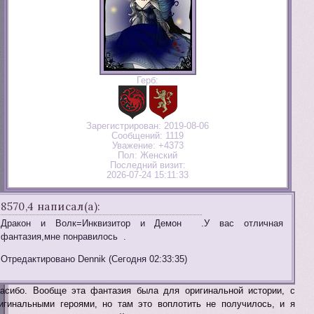
Герб:
Зарегистрирован
: 2019-08-06
Сообщений:
1119
Уважение:
+4373
Пол:
Женский
Последний визит:
2026-07-24 15:11:33
8570,4 написал(а):
Дракон и Волк=Инквизитор и Демон .У вас отличная
фантазия,мне понравилось .
Отредактировано Dennik (Сегодня 02:33:35)
асибо. Вообще эта фантазия была для оригинальной истории, с
игинальными героями, но там это воплотить не получилось, и я