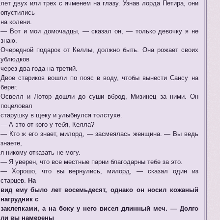
лет двух или трех с ячменем на глазу. Узнав лорда Петира, они
опустились
на колени.
— Вот и мои домочадцы, — сказал он, — только девочку я не
знаю.
Очередной подарок от Келлы, должно быть. Она рожает своих
ублюдков
через два года на третий.
Двое стариков вошли по пояс в воду, чтобы вынести Сансу на
берег.
Освелл и Лотор дошли до суши вброд, Мизинец за ними. Он
поцеловал
старушку в щеку и улыбнулся толстухе.
— А это от кого у тебя, Келла?
— Кто ж его знает, милорд, — засмеялась женщина. — Вы ведь
знаете,
я никому отказать не могу.
— Я уверен, что все местные парни благодарны тебе за это.
— Хорошо, что вы вернулись, милорд, — сказал один из
старцев.
На
вид ему было лет восемьдесят, однако он носил кожаный
нагрудник с
заклепками, а на боку у него висел длинный меч. — Долго
ли вы намерены