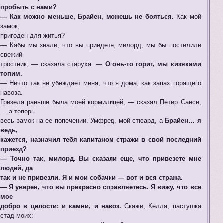
пробыть с нами?
— Как можно меньше, Брайен, можешь не бояться.
Как мой
замок,
пригоден для житья?
— Кабы мы знали, что вы приедете, милорд, мы бы постелили
свежий
тростник, — сказала старуха. —
Огонь-то горит, мы кизяками
топим.
— Ничто так не убеждает меня, что я дома, как запах горящего
навоза.
Гризела раньше была моей кормилицей, — сказал Петир Сансе,
— а теперь
весь замок на ее попечении. Умфред, мой стюард, а
Брайен… я
ведь,
кажется, назначил тебя капитаном стражи в свой последний
приезд?
— Точно так, милорд. Вы сказали еще, что привезете мне
людей, да
так и не привезли. Я и мои собачки — вот и вся стража.
— Я уверен, что вы прекрасно справляетесь. Я вижу, что все
мое
добро в целости: и камни, и навоз.
Скажи, Келла, пастушка
стад моих: