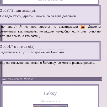
20487,2 написал(а):
Но ведь Ртуть, дракон Эйниса, была типа девочкой.
 не знать) Я им под хвосты не заглядывала
Драконы
ременчивы, как пламень, но людям неудобно, если они точно не
ают, кто самка, а кто самец)
20501,7 написал(а):
задумалась я тут о Питери нашем Бейлише
оде бы открывалась тема по Бейлишу, ее можно реанимировать.
ПОДЕЛИТЬСЯ
2020-06-19 00:09:35
10
Leksy
Межевой рыцарь