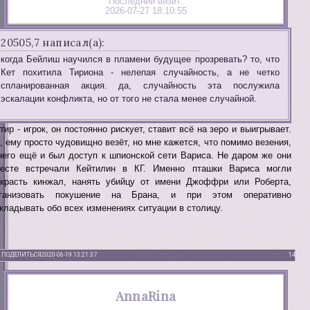
Последний визит:
2026-07-27 18:10:55
20505,7 написал(а):
когда Бейлиш научился в пламени будущее прозревать? то, что
Кет похитила Тириона - нелепая случайность, а не четко
спланированная акция. да, случайность эта послужила
эскалации конфликта, но от того не стала менее случайной.
тир - игрок, он постоянно рискует, ставит всё на зеро и выигрывает.
, ему просто чудовищно везёт, но мне кажется, что помимо везения,
него ещё и был доступ к шпионской сети Вариса. Не даром же они
есте встречали Кейтилин в КГ. Именно пташки Вариса могли
красть кинжал, нанять убийцу от имени Джоффри или Роберта,
рганизовать покушение на Брана, и при этом оперативно
кладывать обо всех изменениях ситуации в столицу.
ПОДЕЛИТЬСЯ
2020-06-19 13:21:37
14
AnnaRina