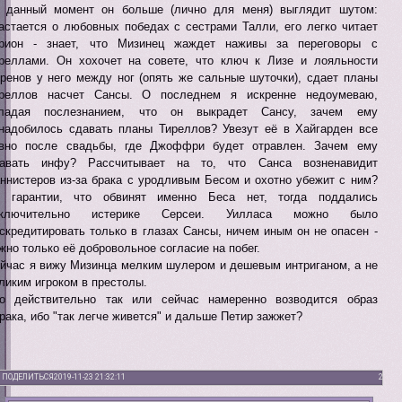
 данный момент он больше (лично для меня) выглядит шутом:
астается о любовных победах с сестрами Талли, его легко читает
рион - знает, что Мизинец жаждет наживы за переговоры с
реллами. Он хохочет на совете, что ключ к Лизе и лояльности
ренов у него между ног (опять же сальные шуточки), сдает планы
реллов насчет Сансы. О последнем я искренне недоумеваю,
бладая послезнанием, что он выкрадет Сансу, зачем ему
надобилось сдавать планы Тиреллов? Увезут её в Хайгарден все
вно после свадьбы, где Джоффри будет отравлен. Зачем ему
авать инфу? Рассчитывает на то, что Санса возненавидит
ннистеров из-за брака с уродливым Бесом и охотно убежит с ним?
 гарантии, что обвинят именно Беса нет, тогда поддались
сключительно истерике Серсеи. Уилласа можно было
скредитировать только в глазах Сансы, ничем иным он не опасен -
жно только её добровольное согласие на побег.
йчас я вижу Мизинца мелким шулером и дешевым интриганом, а не
ликим игроком в престолы.
о действительно так или сейчас намеренно возводится образ
рака, ибо "так легче живется" и дальше Петир зажжет?
ПОДЕЛИТЬСЯ
2019-11-23 21:32:11
2