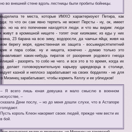
но во внешней стене вдоль лестницы были пробиты бойницы.
выделила те места, которые ИМХО характеризуют Петира, как
рда: то что он сам явно терпеть не может Персты - ну, ок, имеет
аво. но на его попечении находятся люди. и что мы видим: люди
и живут в кромешной нищете - топят очаг кизяками; из еды у них
анина, 23 барана на всю зиму, водоросли, да чаичьи яйца; живя на
мом берегу моря, единственная их защита - восьмидесятилетний
арик и пара собак. ну и нищета, конечно - думаю только это
танавливает каких-нибудь пиратов от разорения родового гнезда
йлишей - разорять то собо не чего. и все это в то время, когда их
рд делает головокружительную карьеру царедворца в столице,
ведует казной и неплохо зарабатывает на своих борделях - не для
го Мизинец зарабатывает, чтобы кормить Келлу и ее ублюдков!
– Я всего лишь юная девушка и мало смыслю в военном
искусстве, –
сказала Дени послу, – но до меня дошли слухи, что в Астапоре
голодают.
Пусть король Клеон накормит своих людей, прежде чем вести их
в бой.
, так поступают мудрые правители, но Мизинец не таковский.