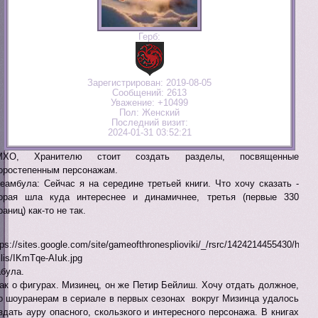
Герб:
Зарегистрирован
: 2019-08-05
Сообщений:
2613
Уважение:
+10499
Пол:
Женский
Последний визит:
2024-01-31 03:52:21
МХО, Хранителю стоит создать разделы, посвященные
оростепенным персонажам.
еамбула: Сейчас я на середине третьей книги. Что хочу сказать -
орая шла куда интереснее и динамичнее, третья (первые 330
раниц) как-то не так.
була.
ак о фигурах. Мизинец, он же Петир Бейлиш. Хочу отдать должное,
о шоуранерам в сериале в первых сезонах вокруг Мизинца удалось
здать ауру опасного, скользкого и интересного персонажа. В книгах