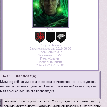
Герб:
Откуда:
Минск
Зарегистрирован
: 2019-08-06
Сообщений:
357
Уважение:
+1754
Пол:
Женский
Последний визит:
2026-05-28 21:50:06
10432,16 написал(а):
Мизинец сейчас лично мне совсем неинтересен, очень надеюсь,
что он раскачается дальше. Пока его сериальный аналог первых
5-ти сезонов сильно его превосходит.
не нравятся последние главы Сансы, где она отмечает ту
сштабную деятельность, которую Мизинец развернул. Всего пару