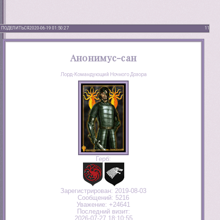
ПОДЕЛИТЬСЯ
2020-06-19 01:50:27
11
Анонимус-сан
Лорд-Командующий Ночного Дозора
Герб:
Зарегистрирован
: 2019-08-03
Сообщений:
5216
Уважение:
+24641
Последний визит:
2026-07-27 18:10:55