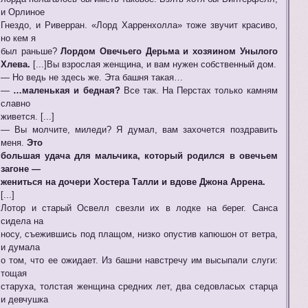
и Орлиное
Гнездо, и Риверран. «Лорд Харренхолла» тоже звучит красиво,
но кем я
был раньше?
Лордом Овечьего Дерьма и хозяином Унылого
Хлева.
[...]Вы взрослая женщина, и вам нужен собственный дом.
— Но ведь не здесь же. Эта башня такая…
—
…маленькая и бедная?
Все так. На Перстах только камням
славно
живется. [...]
— Вы молчите, миледи? Я думал, вам захочется поздравить
меня.
Это
большая удача для мальчика, который родился в овечьем
загоне —
жениться на дочери Хостера Талли и вдове Джона Аррена.
[...]
Лотор и старый Освелл свезли их в лодке на берег. Санса
сидела на
носу, съежившись под плащом, низко опустив капюшон от ветра,
и думала
о том, что ее ожидает. Из башни навстречу им высыпали слуги:
тощая
старуха, толстая женщина средних лет, два седовласых старца
и девчушка