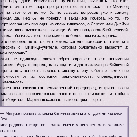
рез пару дней совместного путешествия; выяснить кто стал
бедителем в том споре проще простого, и тот факт, что Мизинец
ет на этот счет не мог бы не вызвать вопросов уже к самому
зинцу. да, Нед бы не поверил в заказчика Роберта, но то, что
берт мог забыть про один из своих кинжалов, а Серсея или Джейми
гли им воспользоваться - выглядит более правдоподобной версией.
скандал бы из-за этого разразился по более, чем из-за карлика.
 это немножко не то, о чем я хотела сегодня поговорить. а хотела я
говорить о "Мизинце-учителе, который обязательно вырастит из
нсы королеву".
ртин не единожды рисует образ хорошего в его понимании
авителя, будь то король, или лорд, или даже атаман разбойничьей
нды: ответственность, верность своему слову, забота о людях вне
висимости от их сословия, рациональность, справедливость,
шительность...
зинец нам показан как великолепный царедворец, интриган, но ни
ним из выше перечисленных качеств он не отличается. и чтобы в
ом убедиться, Мартин показывает нам его дом - Персты
— Мы уже приплыли, каким бы незавидным этот дом ни казался.
Это
мое родовое гнездо, вот только имени у него нет, хотя усадьбе
знатного
лорда полагалось бы иметь таковое. Взять хотя бы Винтерфелл,