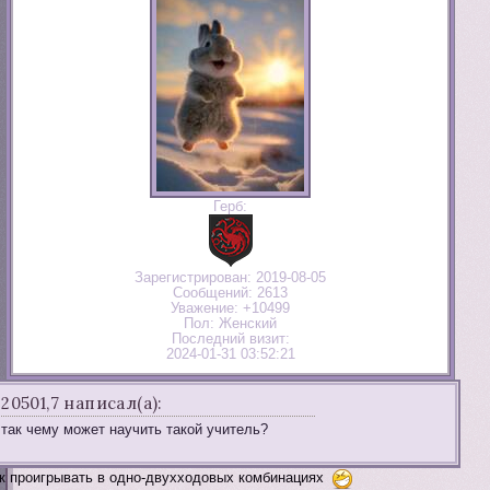
Герб:
Зарегистрирован
: 2019-08-05
Сообщений:
2613
Уважение:
+10499
Пол:
Женский
Последний визит:
2024-01-31 03:52:21
20501,7 написал(а):
так чему может научить такой учитель?
к проигрывать в одно-двухходовых комбинациях