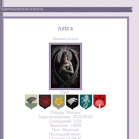
ПОДЕЛИТЬСЯ
2020-06-19 00:09:00
9
Astra
Межевой рыцарь
Герб:
Откуда:
Москва
Зарегистрирован
: 2019-08-04
Сообщений:
1158
Уважение:
+4809
Пол:
Женский
Последний визит:
Сегодня 16:09:35