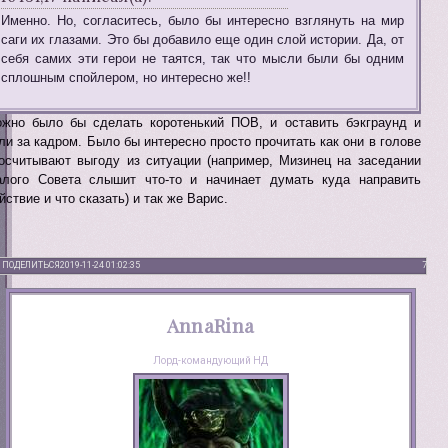
Именно. Но, согласитесь, было бы интересно взглянуть на мир
саги их глазами. Это бы добавило еще один слой истории. Да, от
себя самих эти герои не таятся, так что мысли были бы одним
сплошным спойлером, но интересно же!!
жно было бы сделать коротенький ПОВ, и оставить бэкграунд и
ли за кадром. Было бы интересно просто прочитать как они в голове
осчитывают выгоду из ситуации (например, Мизинец на заседании
лого Совета слышит что-то и начинает думать куда направить
йствие и что сказать) и так же Варис.
ПОДЕЛИТЬСЯ
2019-11-24 01:02:35
7
AnnaRina
Лорд-командующий НД