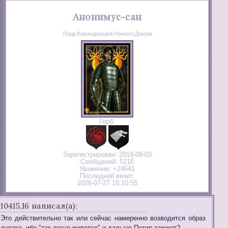
Анонимус-сан
Лорд-Командующий Ночного Дозора
Герб:
Зарегистрирован
: 2019-08-03
Сообщений:
5216
Уважение:
+24641
Последний визит:
2026-07-27 18:10:55
10415,16 написал(а):
Это действительно так или сейчас намеренно возводится образ
дурака, ибо "так легче живется" и дальше Петир зажжет?