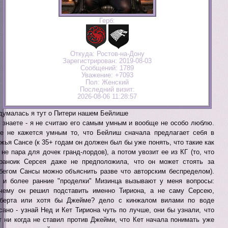
Герб:
Откуда:
Ростов-на-Дону
Зарегистрирован
: 2019-08-03
Сообщений:
1789
Уважение:
+7093
Пол:
Женский
Последний визит:
2026-08-06 11:28:57
думалась я тут о Питери нашем Бейлише
 знаете - я не считаю его самым умным и вообще не особо люблю.
е не кажется умным то, что Бейлиш сначала предлагает себя в
жья Сансе (к 35+ годам он должен был бы уже понять, что такие как
 не пара для дочек гранд-лордов), а потом увозит ее из КГ (то, что
раноик Серсея даже не предположила, что он может стоять за
бегом Сансы можно объяснить разве что авторским беспределом).
 и более ранние "проделки" Мизинца вызывают у меня вопросы:
чему он решил подставить именно Тириона, а не саму Серсею,
берта или хотя бы Джейме? дело с кинжалом вилами по воде
сано - узнай Нед и Кет Тириона чуть по лучше, они бы узнали, что
т ни когда не ставил против Джейми, что Кет начала понимать уже