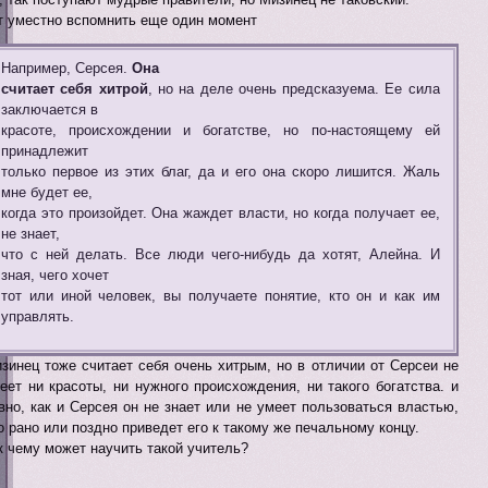
т уместно вспомнить еще один момент
Например, Серсея.
Она
считает себя хитрой
, но на деле очень предсказуема. Ее сила
заключается в
красоте, происхождении и богатстве, но по-настоящему ей
принадлежит
только первое из этих благ, да и его она скоро лишится. Жаль
мне будет ее,
когда это произойдет. Она жаждет власти, но когда получает ее,
не знает,
что с ней делать. Все люди чего-нибудь да хотят, Алейна. И
зная, чего хочет
тот или иной человек, вы получаете понятие, кто он и как им
управлять.
зинец тоже считает себя очень хитрым, но в отличии от Серсеи не
еет ни красоты, ни нужного происхождения, ни такого богатства. и
вно, как и Серсея он не знает или не умеет пользоваться властью,
о рано или поздно приведет его к такому же печальному концу.
к чему может научить такой учитель?