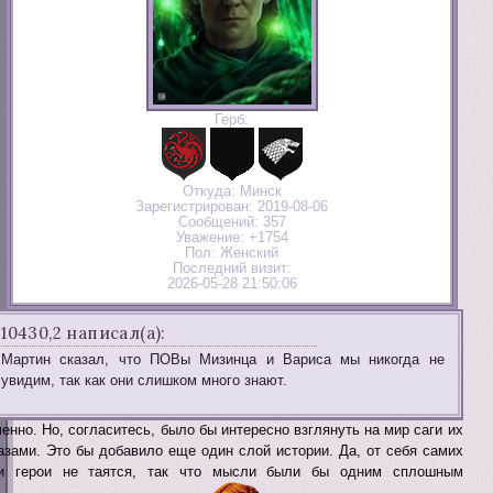
Герб:
Откуда:
Минск
Зарегистрирован
: 2019-08-06
Сообщений:
357
Уважение:
+1754
Пол:
Женский
Последний визит:
2026-05-28 21:50:06
10430,2 написал(а):
Мартин сказал, что ПОВы Мизинца и Вариса мы никогда не
увидим, так как они слишком много знают.
енно. Но, согласитесь, было бы интересно взглянуть на мир саги их
азами. Это бы добавило еще один слой истории. Да, от себя самих
и герои не таятся, так что мысли были бы одним сплошным