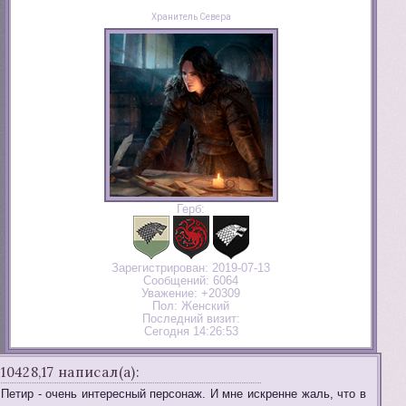
Хранитель Севера
Герб:
Зарегистрирован
: 2019-07-13
Сообщений:
6064
Уважение:
+20309
Пол:
Женский
Последний визит:
Сегодня 14:26:53
10428,17 написал(а):
Петир - очень интересный персонаж. И мне искренне жаль, что в