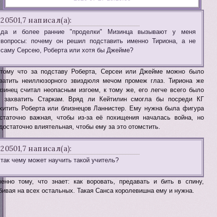
20501,7 написал(а):
да и более ранние "проделки" Мизинца вызывают у меня
вопросы: почему он решил подставить именно Тириона, а не
саму Серсею, Роберта или хотя бы Джейме?
тому что за подставу Роберта, Серсеи или Джейме можно было
ватить неиллюзорного звиздюля мечом промеж глаз. Тириона же
зинец считал неопасным изгоем, к тому же, его легче всего было
 захватить Старкам. Вряд ли Кейтилин смогла бы посреди КГ
хитить Роберта или близнецов Ланнистер. Ему нужна была фигура
статочно важная, чтобы из-за её похищения началась война, но
достаточно влиятельная, чтобы ему за это отомстить.
20501,7 написал(а):
так чему может научить такой учитель?
енно тому, что знает: как воровать, предавать и бить в спину,
бивая на всех остальных. Такая Санса королевишна ему и нужна.