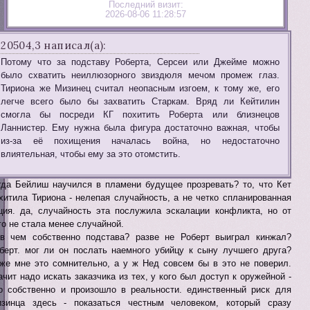
Последний визит:
2026-08-06 11:28:57
20504,3 написал(а):
Потому что за подставу Роберта, Серсеи или Джейме можно
было схватить неиллюзорного звиздюля мечом промеж глаз.
Тириона же Мизинец считал неопасным изгоем, к тому же, его
легче всего было бы захватить Старкам. Вряд ли Кейтилин
смогла бы посреди КГ похитить Роберта или близнецов
Ланнистер. Ему нужна была фигура достаточно важная, чтобы
из-за её похищения началась война, но недостаточно
влиятельная, чтобы ему за это отомстить.
гда Бейлиш научился в пламени будущее прозревать? то, что Кет
хитила Тириона - нелепая случайность, а не четко спланированная
ция. да, случайность эта послужила эскалации конфликта, но от
го не стала менее случайной.
в чем собственно подстава? разве не Роберт выиграл кинжал?
берт. мог ли он послать наемного убийцу к сыну лучшего друга?
же мне это сомнительно, а у ж Нед совсем бы в это не поверил.
ачит надо искать заказчика из тех, у кого был доступ к оружейной -
о собственно и произошло в реальности. единственный риск для
зинца здесь - показаться честным человеком, который сразу