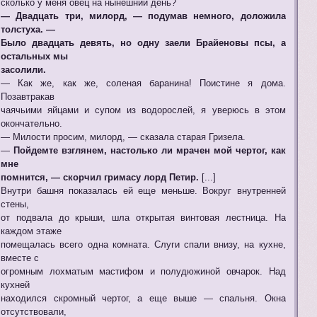
сколько у меня овец на нынешний день?
— Двадцать три, милорд, — подумав немного, доложила
толстуха. —
Было двадцать девять, но одну заели Брайеновы псы, а
остальных мы
засолили.
— Как же, как же, соленая баранина! Поистине я дома.
Позавтракав
чаячьими яйцами и супом из водорослей, я уверюсь в этом
окончательно.
— Милости просим, милорд, — сказала старая Гризела.
—
Пойдемте взглянем, настолько ли мрачен мой чертог, как
мне
помнится, — скорчил гримасу лорд Петир.
[...]
Внутри башня показалась ей еще меньше. Вокруг внутренней
стены,
от подвала до крыши, шла открытая винтовая лестница. На
каждом этаже
помещалась всего одна комната. Слуги спали внизу, на кухне,
вместе с
огромным лохматым мастифом и полудюжиной овчарок. Над
кухней
находился скромный чертог, а еще выше — спальня. Окна
отсутствовали,