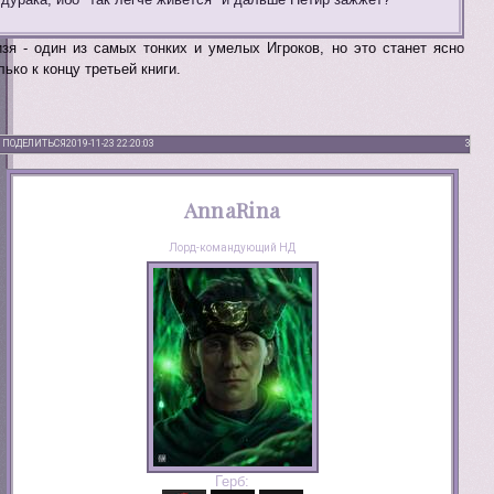
зя - один из самых тонких и умелых Игроков, но это станет ясно
лько к концу третьей книги.
ПОДЕЛИТЬСЯ
2019-11-23 22:20:03
3
AnnaRina
Лорд-командующий НД
Герб: