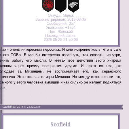
Откуда:
Минск
Зарегистрирован
: 2019-08-06
Сообщений:
357
Уважение:
+1754
Пол:
Женский
Последний визит:
2026-05-28 21:50:06
тир - очень интересный персонаж. И мне искренне жаль, что в саге
т его ПОВа. Было бы интересно взглянуть, так сказать, изнутри,
енить работу его мысли. В книгах все действия этого хитреца
казаны через призму восприятия других. И никто их тех, кто
блюдает за Мизинцем, не воспринимает его, как серьезного
отивника. Это тоже часть игры Мизинца. Но между строк сквозит то,
к много у этого человека амбиций и как сильно он желает подняться
ерх.
ПОДЕЛИТЬСЯ
2019-11-23 22:22:31
4
Scofield