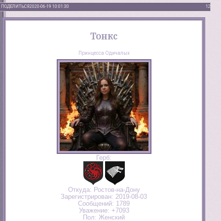
ПОДЕЛИТЬСЯ
2020-06-19 10:01:30
12
Тонкс
Принцесса Одичалых
Герб:
Откуда:
Ростов-на-Дону
Зарегистрирован
: 2019-08-03
Сообщений:
1789
Уважение:
+7093
Пол:
Женский