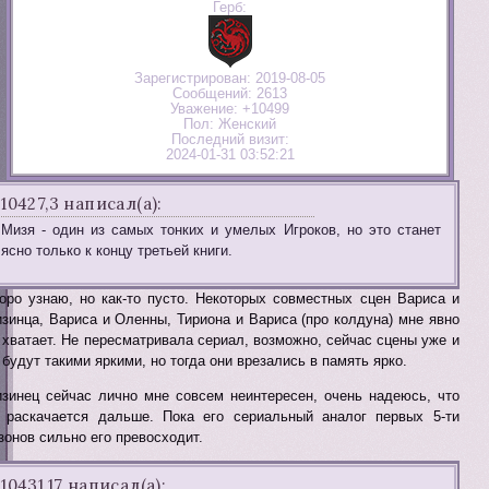
Герб:
Зарегистрирован
: 2019-08-05
Сообщений:
2613
Уважение:
+10499
Пол:
Женский
Последний визит:
2024-01-31 03:52:21
10427,3 написал(а):
Мизя - один из самых тонких и умелых Игроков, но это станет
ясно только к концу третьей книги.
оро узнаю, но как-то пусто. Некоторых совместных сцен Вариса и
зинца, Вариса и Оленны, Тириона и Вариса (про колдуна) мне явно
 хватает. Не пересматривала сериал, возможно, сейчас сцены уже и
 будут такими яркими, но тогда они врезались в память ярко.
зинец сейчас лично мне совсем неинтересен, очень надеюсь, что
 раскачается дальше. Пока его сериальный аналог первых 5-ти
зонов сильно его превосходит.
10431,17 написал(а):