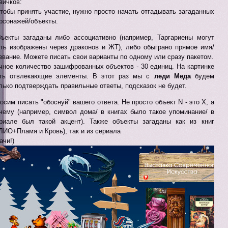
вичков:
чтобы принять участие, нужно просто начать отгадывать загаданных
рсонажей/объекты.
ъекты загаданы либо ассоциативно (например, Таргариены могут
ть изображены через драконов и ЖТ), либо обыграно прямое имя/
звание. Можете писать свои варианты по одному или сразу пакетом.
чное количество зашифрованных объектов - 30 единиц. На картинке
ть отвлекающие элементы. В этот раз мы с
леди Меда
будем
лько подтверждать правильные ответы, подсказок не будет.
осим писать "обоснуй" вашего ответа. Не просто объект N - это X, а
чему (например, символ дома/ в книгах было такое упоминание/ в
риале был такой акцент). Также объекты загаданы как из книг
ЛИО+Пламя и Кровь), так и из сериала
ачи!)