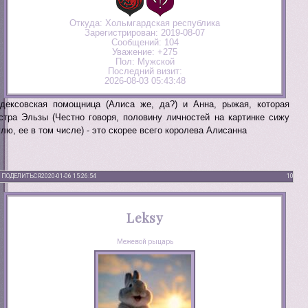
Откуда:
Хольмгардская республика
Зарегистрирован
: 2019-08-07
Сообщений:
104
Уважение:
+275
Пол:
Мужской
Последний визит:
2026-08-03 05:43:48
дексовская помощница (Алиса же, да?) и Анна, рыжая, которая
стра Эльзы (Честно говоря, половину личностей на картинке сижу
глю, ее в том числе) - это скорее всего королева Алисанна
ПОДЕЛИТЬСЯ
2020-01-06 15:26:54
10
Leksy
Межевой рыцарь