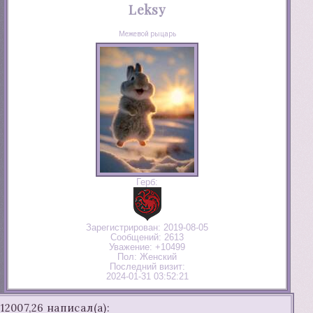
Leksy
Межевой рыцарь
Герб:
Зарегистрирован
: 2019-08-05
Сообщений:
2613
Уважение:
+10499
Пол:
Женский
Последний визит:
2024-01-31 03:52:21
12007,26 написал(а):