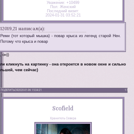
Уважение:
+10499
Пол:
Женский
Последний визит:
2024-01-31 03:52:21
12019,21 написал(а):
Реми (тот который мышка) - повар крыса из легенд старой Нен.
Потому что крыса и повар
, он))
ли кликнуть на картинку - она откроется в новом окне и сильно
льшей, чем сейчас)
ПОДЕЛИТЬСЯ
2020-01-06 15:34:21
17
Scofield
Хранитель Севера