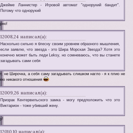
Джейме Ланнистер - Игровой автомат "однорукий бандит".
Потому что однорукий
рно!
12008,24 написал(а):
Насколько сильно я блесну своим уровнем образного мышления,
если заявлю, что звезда - это Шира Морская Звезда? Хотя это
конечно может быть леди Leksy, но сомневаюсь, что вы станете
загадывать сами себя
т, не Широчка, а себя саму загадывать слишком нагло - я к плио не
ею никакого отношения
12009,26 написал(а):
Призрак Кентервильского замка - могу предположить что это
Виктарион - тоже убивший жену.
у!
12010,10 написал(а):