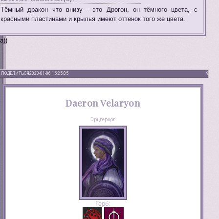
Тёмный дракон что внизу - это Дрогон, он тёмного цвета, с
красными пластинами и крылья имеют оттенок того же цвета.
а))
ПОДЕЛИТЬСЯ
2020-01-06 15:25:05
9
Daeron Velaryon
Эрцгерцог
Герб: