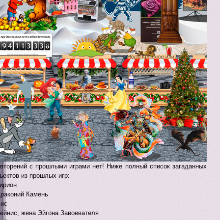
вторений с прошлыми играми нет! Ниже полный список загаданных
ъектов из прошлых игр:
Тирион
Драконий Камень
Лис
Рейнис, жена Эйгона Завоевателя