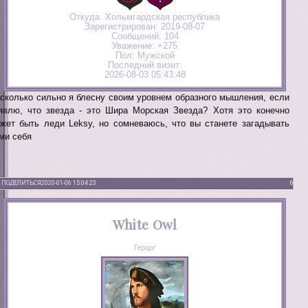
Откуда:
Хольмгардская республика
Зарегистрирован
: 2019-08-07
Сообщений:
104
Уважение:
+275
Пол:
Мужской
Последний визит:
2026-08-03 05:43:48
сколько сильно я блесну своим уровнем образного мышления, если
явлю, что звезда - это Шира Морская Звезда? Хотя это конечно
жет быть леди Leksy, но сомневаюсь, что вы станете загадывать
ми себя
ПОДЕЛИТЬСЯ
2020-01-06 15:04:23
6
White Owl
Герцог