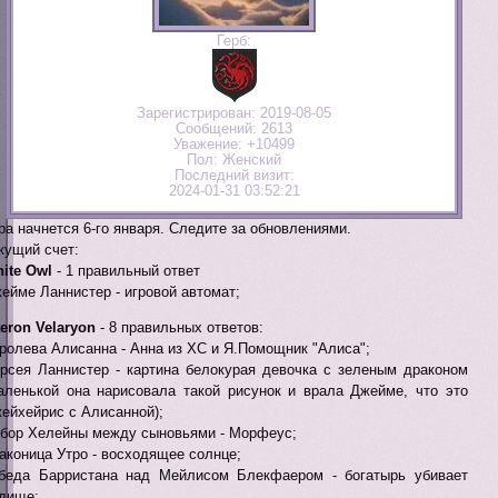
Герб:
Зарегистрирован
: 2019-08-05
Сообщений:
2613
Уважение:
+10499
Пол:
Женский
Последний визит:
2024-01-31 03:52:21
ра начнется 6-го января. Следите за обновлениями.
кущий счет:
ite Owl
- 1 правильный ответ
ейме Ланнистер - игровой автомат;
eron Velaryon
- 8 правильных ответов:
ролева Алисанна - Анна из ХС и Я.Помощник "Алиса";
рсея Ланнистер - картина белокурая девочка с зеленым драконом
аленькой она нарисовала такой рисунок и врала Джейме, что это
ейхейрис с Алисанной);
бор Хелейны между сыновьями - Морфеус;
аконица Утро - восходящее солнце;
беда Барристана над Мейлисом Блекфаером - богатырь убивает
дище;