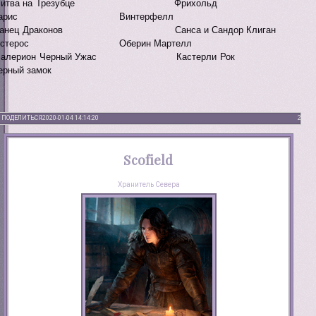
 Битва на Трезубце Фрихольд
Варис Винтерфелл
 Танец Драконов Санса и Сандор Клиган
естерос Оберин Мартелл
 Балерион Черный Ужас Кастерли Рок
рный замок
ПОДЕЛИТЬСЯ
2020-01-04 14:14:20
2
Scofield
Хранитель Севера