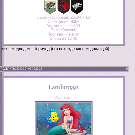
Зарегистрирован
: 2019-07-13
Сообщений:
6064
Уважение:
+20309
Пол:
Женский
Последний визит:
Вчера 21:12:45
жик с медведем - Тормунд (его похождения с медведицей).
ПОДЕЛИТЬСЯ
2020-01-06 15:29:22
13
Lambo7992
Архигерцог