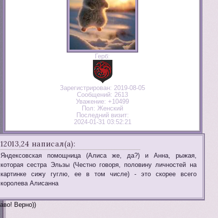
Герб:
Зарегистрирован
: 2019-08-05
Сообщений:
2613
Уважение:
+10499
Пол:
Женский
Последний визит:
2024-01-31 03:52:21
12013,24 написал(а):
Яндексовская помощница (Алиса же, да?) и Анна, рыжая,
которая сестра Эльзы (Честно говоря, половину личностей на
картинке сижу гуглю, ее в том числе) - это скорее всего
королева Алисанна
аво! Верно))