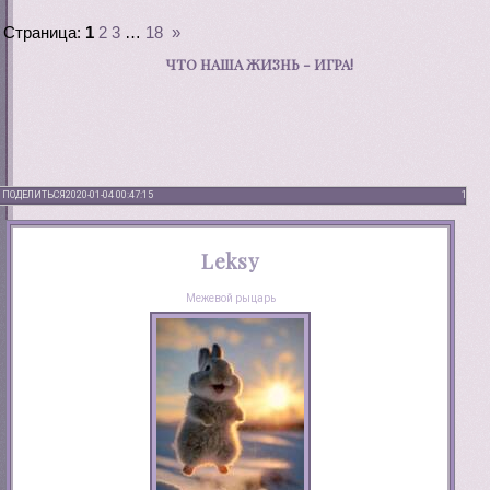
Страница:
1
2
3
…
18
»
ЧТО НАША ЖИЗНЬ - ИГРА!
ПОДЕЛИТЬСЯ
2020-01-04 00:47:15
1
Leksy
Межевой рыцарь