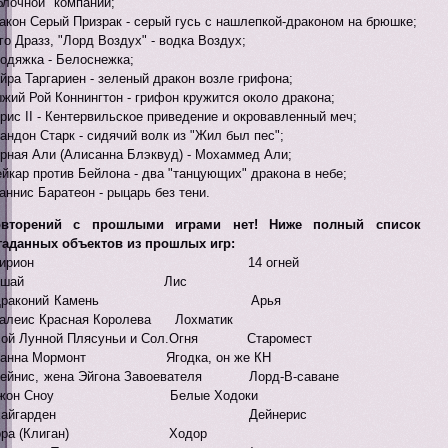
блочной" компании;
акон Серый Призрак - серый гусь с нашлепкой-драконом на брюшке;
го Дразз, "Лорд Воздух" - водка Воздух;
одяжка - Белоснежка;
йра Таргариен - зеленый дракон возле грифона;
жий Рой Коннингтон - грифон кружится около дракона;
рис II - Кентервильское приведение и окровавленный меч;
андон Старк - сидячий волк из "Жил был пес";
рная Али (Алисанна Блэквуд) - Мохаммед Али;
йкар против Бейлона - два "танцующих" дракона в небе;
аннис Баратеон - рыцарь без тени.
овторений с прошлыми играми нет! Ниже полный список
гаданных объектов из прошлых игр:
- Тирион 14 огней
Асшай Лис
- Драконий Камень Арья
леис Красная Королева Лохматик
 Бой Лунной Плясуньи и Сол.Огня Старомест
ианна Мормонт Ягодка, он же КН
 Рейнис, жена Эйгона Завоевателя Лорд-В-саване
жон Сноу Белые Ходоки
- Хайгарден Дейнерис
ора (Клиган) Ходор