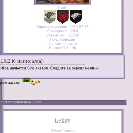
Герб:
Зарегистрирован
: 2019-07-13
Сообщений:
6064
Уважение:
+20309
Пол:
Женский
Последний визит:
Вчера 21:12:45
11912,16 написал(а):
Игра начнется 6-го января. Следите за обновлениями.
дем ждать!
ПОДЕЛИТЬСЯ
2020-01-06 14:22:22
3
Leksy
Межевой рыцарь