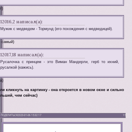
т)
12016,2 написал(а):
Мужик с медведем - Тормунд (его похождения с медведицей).
 самый)
12017,18 написал(а):
Русалочка с принцем - это Виман Мандерли, герб то ихний,
русалкой (кажись).
а)
ли кликнуть на картинку - она откроется в новом окне и сильно
льшей, чем сейчас)
ПОДЕЛИТЬСЯ
2020-01-06 15:32:17
15