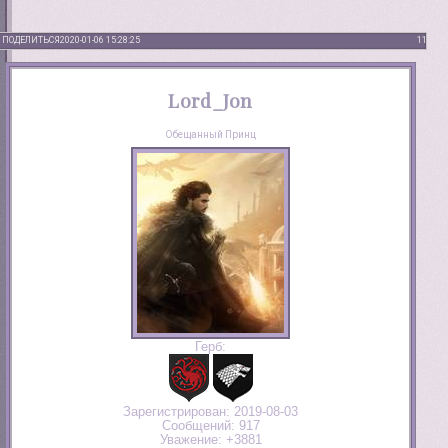
ПОДЕЛИТЬСЯ
2020-01-06 15:28:25
11
Lord_Jon
Обещанный Принц
Герб:
Зарегистрирован
: 2019-08-03
Сообщений:
917
Уважение:
+3881