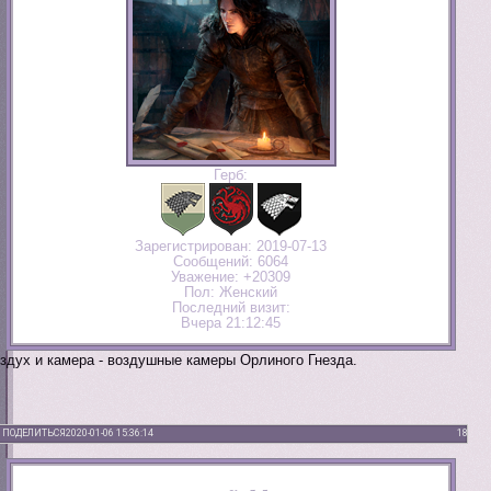
Герб:
Зарегистрирован
: 2019-07-13
Сообщений:
6064
Уважение:
+20309
Пол:
Женский
Последний визит:
Вчера 21:12:45
здух и камера - воздушные камеры Орлиного Гнезда.
ПОДЕЛИТЬСЯ
2020-01-06 15:36:14
18