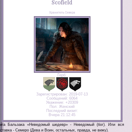
Scofield
Хранитель Севера
Герб:
Зарегистрирован
: 2019-07-13
Сообщений:
6064
Уважение:
+20309
Пол:
Женский
Последний визит:
Вчера 21:12:45
ига Бальзака «Неведомый шедевр» - Неведомый (бог). Или вся
ставка - Семеро (Дева и Воин, остальных, правда, не вижу).