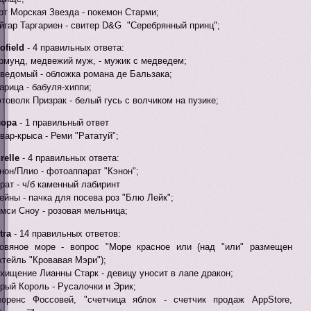
рт Морская Звезда - покемон Старми;
йгар Таргариен - свитер D&G "Серебрянный принц";
ofield
- 4 правильных ответа:
рмунд, медвежий муж, - мужик с медведем;
ведомый - обложка романа де Бальзака;
арица - бабуля-хиппи;
товолк Призрак - белый гусь с волчиком на пузике;
лора
- 1 правильный ответ
вар-крыса - Реми "Рататуй";
relle
- 4 правильных ответа:
нон/Плио - фотоаппарат "Кэнон";
рат - ч/б каменный лабиринт
ейны - пачка для посева роз "Блю Лейк";
мси Сноу - розовая мельница;
tra
- 14 правильных ответов:
овяное море - вопрос "Море красное или (над "или" размещен
ктейль "Кровавая Мэри");
хищение Лианны Старк - девицу уносит в лапе дракон;
рый Король - Русалочки и Эрик;
оренс Фоссовей, "счетчица яблок - счетчик продаж AppStore,