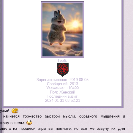
Герб:
Зарегистрирован
: 2019-08-05
Сообщений:
2613
Уважение:
+10499
Пол:
Женский
Последний визит:
2024-01-31 03:52:21
узья!
 начнется торжество быстрой мысли, образного мышления и
точку веселья
авила из прошлой игры вы помните, но все же озвучу их для