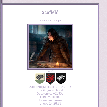
Scofield
Хранитель Севера
Герб:
Зарегистрирован
: 2019-07-13
Сообщений:
6064
Уважение:
+20309
Пол:
Женский
Последний визит:
Вчера 14:26:53