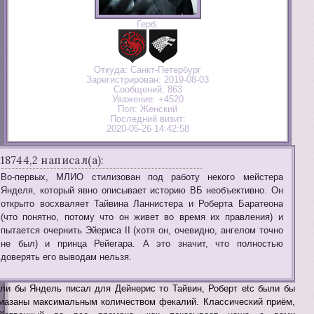
Герб:
Откуда:
Санкт-Петербург
Зарегистрирован
: 2019-08-03
Сообщений:
863
Уважение:
+4520
Пол:
Женский
Последний визит:
2020-05-26 14:42:58
18744,2 написал(а):
Во-первых, МЛИО стилизован под работу некого мейстера
Янделя, который явно описывает историю ВБ необъективно. Он
открыто восхваляет Тайвина Ланнистера и Роберта Баратеона
(что понятно, потому что он живет во время их правления) и
пытается очернить Эйериса II (хотя он, очевидно, ангелом точно
не был) и принца Рейегара. А это значит, что полностью
доверять его выводам нельзя.
ли бы Яндель писал для Дейнерис то Тайвин, Роберт etc были бы
мазаны максимальным количеством фекалий. Классический приём,