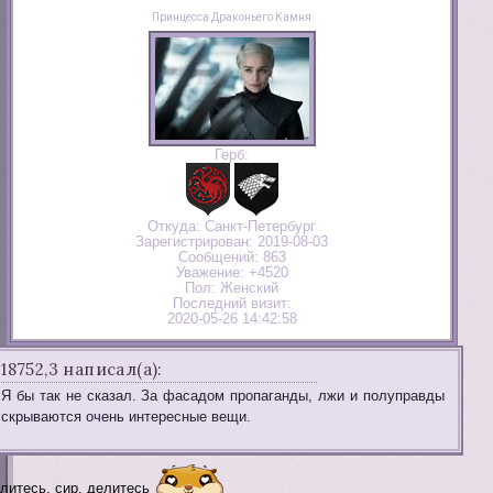
Принцесса Драконьего Камня
Герб:
Откуда:
Санкт-Петербург
Зарегистрирован
: 2019-08-03
Сообщений:
863
Уважение:
+4520
Пол:
Женский
Последний визит:
2020-05-26 14:42:58
18752,3 написал(а):
Я бы так не сказал. За фасадом пропаганды, лжи и полуправды
скрываются очень интересные вещи.
литесь, сир, делитесь