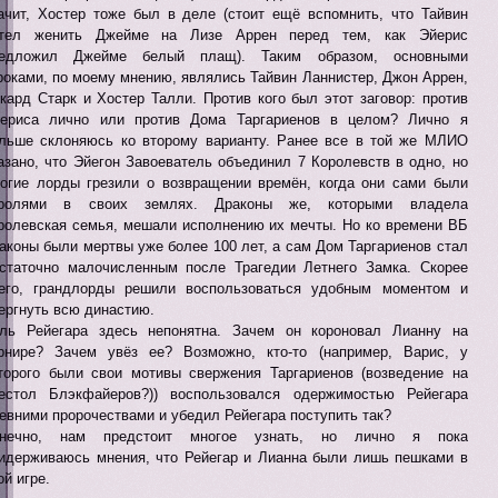
ачит, Хостер тоже был в деле (стоит ещё вспомнить, что Тайвин
отел женить Джейме на Лизе Аррен перед тем, как Эйерис
редложил Джейме белый плащ). Таким образом, основными
роками, по моему мнению, являлись Тайвин Ланнистер, Джон Аррен,
кард Старк и Хостер Талли. Против кого был этот заговор: против
ериса лично или против Дома Таргариенов в целом? Лично я
льше склоняюсь ко второму варианту. Ранее все в той же МЛИО
азано, что Эйегон Завоеватель объединил 7 Королевств в одно, но
огие лорды грезили о возвращении времён, когда они сами были
оролями в своих землях. Драконы же, которыми владела
ролевская семья, мешали исполнению их мечты. Но ко времени ВБ
аконы были мертвы уже более 100 лет, а сам Дом Таргариенов стал
статочно малочисленным после Трагедии Летнего Замка. Скорее
его, грандлорды решили воспользоваться удобным моментом и
ергнуть всю династию.
ль Рейегара здесь непонятна. Зачем он короновал Лианну на
рнире? Зачем увёз ее? Возможно, кто-то (например, Варис, у
торого были свои мотивы свержения Таргариенов (возведение на
естол Блэкфайеров?)) воспользовался одержимостью Рейегара
евними пророчествами и убедил Рейегара поступить так?
онечно, нам предстоит многое узнать, но лично я пока
идерживаюсь мнения, что Рейегар и Лианна были лишь пешками в
ой игре.