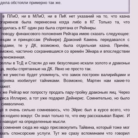
дела обстояли примерно так же.
 в ПЛиО, ни в МЛиО, ни в ПиК нет указаний на то, что казна
ргариенов была перенесена когда либо в КГ. Только та, что
ходилась в КГ один раз была спрятана от Рейниры.
 поводу финансового положения Рейгара имею сказать следующее:
инцам и принцессам (Рейнире) Драконий Камень передавался с
ходами, те у ДК, возможно, была отдельная казна. Причём,
зможно, частично сохранившаяся со времён Эйнара и впоследствии
иумноженная.
реллы в ТсД и Стасян до них безуспешно искали золото и драконьи
ца, якобы спрятанные на ДК. Явно не просто так.
т же уместно будет упомянуть, что замок построен валирийцами и
верняка изобилует тайниками. Возможно, Мартин нам какие-то
кажет.
к же Рейгар мог попросту продать пару-тройку драконьих яиц. Через
риса Иллирио, а тот уже подарил Дейнерис. Сомнительно, но было
 символично.
ё я очень сильно сомневаюсь, что Эйрис был в курсе всего, что
оисходило вокруг. Он знал только то, что ему рассказывал Варис. И
о наводит на определенные мысли.
з сомнения сюда же надо присовокупить Тайвина, который тоже мог
азать спонсорские услуги. Тут же сразу вспоминаем что говорил