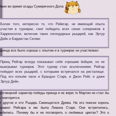
йвин во время осады Сумеречного Дола
Более того, интересно то, что Рейегар, не имеющий опыта
участия в турнирах, смог победить всех своих соперников в
Харренхолле, включая таких легендарных рыцарей, как Эртур
Дейн и Барристан Селми:
принца все было хорошо с опытом и в турнирах он участвовал:
Принц Рейгар всегда показывал себя хорошим бойцом, но не
выигрывал турниров. Этот турнир стал исключением: Рейгар
победил всех рыцарей, с которыми встречался на ристалище.
Под его копьём пали и Брандон Старк, и Джон Ройс и даже
Эртур Дейн.
договорной характер победы принца я не верю тк Мартин не стал бы
к повторятся.
т другое и это Рыцарь Смеющегося Древа. На его поиски король
правил Рейгара и им была Лианна Старк. Они встретились,
юбились. Почему бы и не поговорить о любимых цветах? Это к