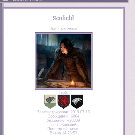
Scofield
Хранитель Севера
Герб:
Зарегистрирован
: 2019-07-13
Сообщений:
6064
Уважение:
+20309
Пол:
Женский
Последний визит:
Вчера 14:26:53