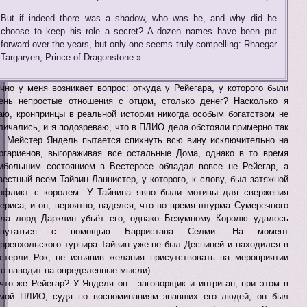
But if indeed there was a shadow, who was he, and why did he
choose to keep his role a secret? A dozen names have been put
forward over the years, but only one seems truly compelling: Rhaegar
Targaryen, Prince of Dragonstone.»
чно у меня возникает вопрос: откуда у Рейегара, у которого были
ень непростые отношения с отцом, столько денег? Насколько я
аю, кронпринцы в реальной истории никогда особым богатством не
личались, и я подозреваю, что в ПЛИО дела обстояли примерно так
. Мейстер Яндель пытается спихнуть всю вину исключительно на
ргариенов, выгораживая все остальные Дома, однако в то время
ибольшим состоянием в Вестеросе обладал вовсе не Рейегар, а
вестный всем Тайвин Ланнистер, у которого, к слову, был затяжной
нфликт с королем. У Тайвина явно были мотивы для свержения
ериса, и он, вероятно, наделся, что во время штурма Сумеречного
ла лорд Дарклин убьёт его, однако Безумному Королю удалось
ыпутаться с помощью Барристана Селми. На момент
рренхольского турнира Тайвин уже не был Десницей и находился в
стерли Рок, не изъявив желания присутствовать на мероприятии
то наводит на определенные мысли).
что же Рейегар? У Янделя он - заговорщик и интриган, при этом в
мой ПЛИО, судя по воспоминаниям знавших его людей, он был