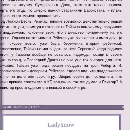
отивился штурму Сумеречного Дола, хотя это могло повлечь
ерть его отца. Но Эйерис выжил стараниями Барристана, и планы
йвина на тот момент провалились.
год Ложной Весны Рейегар, вполне возможно, действительно решил
естить отца и, памятуя о готовности Тайвина помочь ему, заручился
о поддержкой, искренне веря, что Ланнистер по-прежнему на его
ороне. Однако на тот момент Рейегар уже был женат и имел дочь (а
ия, скорее всего, уже была беременна вторым ребёнком),
отвественно, Тайвин не мог выдать за него Серсею (а когда родился
егон, у Тайвина вообще не осталось надежды посадить своего
ука на трон), и Последний Дракон не был уже так выгоден для него.
зможно, Тайвин уже тогда решил посадить на трон Роберта. И,
спользовавшись доверием Рейегара, сделал вид, что поддерживает
о, но на деле вёл свою игру. Эйерис верил до последнего, что
йвин пришёл спасти его в КГ, возможно, так же думал и Рейегар? А
ннистер просто сделал его пешкой в своей игре.
ПОДЕЛИТЬСЯ
2020-05-10 17:00:51
8
LadySnow