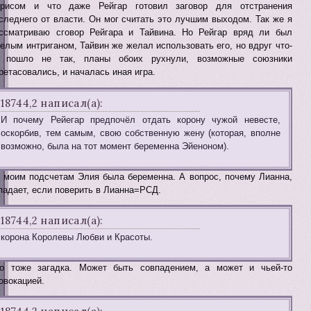
рисом и что даже Рейгар готовил заговор для отстранения
следнего от власти. Он мог считать это лучшим выходом. Так же я
ссматриваю сговор Рейгара и Тайвина. Но Рейгар вряд ли был
елым интриганом, Тайвин же желал использовать его, но вдруг что-
 пошло не так, планы обоих рухнули, возможные союзники
ретасовались, и началась иная игра.
18744,2 написал(а):
И почему Рейегар предпочёл отдать корону чужой невесте,
оскорбив, тем самым, свою собственную жену (которая, вполне
возможно, была на тот момент беременна Эйеноном).
 моим подсчетам Элия была беременна. А вопрос, почему Лианна,
падает, если поверить в Лианна=РСД.
18744,2 написал(а):
корона Королевы Любви и Красоты.
о тоже загадка. Может быть совпадением, а может и чьей-то
овокацией.