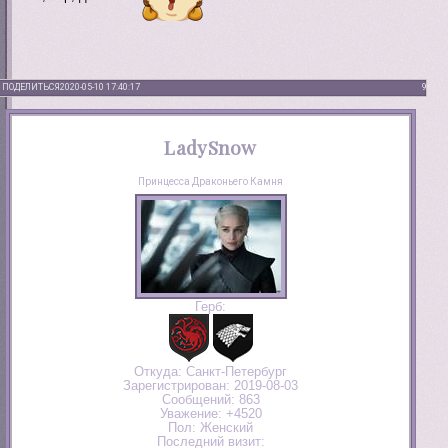
ПОДЕЛИТЬСЯ
2020-05-10 17:40:17
9
LadySnow
Принцесса Драконьего Камня
Герб:
Откуда:
Санкт-Петербург
Зарегистрирован
: 2019-08-03
Сообщений:
863
Уважение:
+4520
Пол:
Женский
Последний визит: