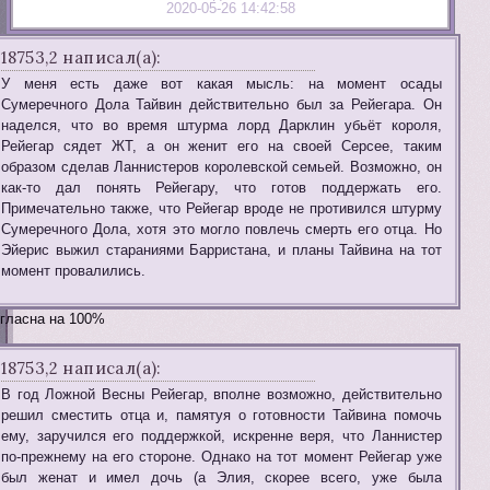
2020-05-26 14:42:58
18753,2 написал(а):
У меня есть даже вот какая мысль: на момент осады
Сумеречного Дола Тайвин действительно был за Рейегара. Он
наделся, что во время штурма лорд Дарклин убьёт короля,
Рейегар сядет ЖТ, а он женит его на своей Серсее, таким
образом сделав Ланнистеров королевской семьей. Возможно, он
как-то дал понять Рейегару, что готов поддержать его.
Примечательно также, что Рейегар вроде не противился штурму
Сумеречного Дола, хотя это могло повлечь смерть его отца. Но
Эйерис выжил стараниями Барристана, и планы Тайвина на тот
момент провалились.
гласна на 100%
18753,2 написал(а):
В год Ложной Весны Рейегар, вполне возможно, действительно
решил сместить отца и, памятуя о готовности Тайвина помочь
ему, заручился его поддержкой, искренне веря, что Ланнистер
по-прежнему на его стороне. Однако на тот момент Рейегар уже
был женат и имел дочь (а Элия, скорее всего, уже была