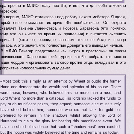
ера прочла в МЛИО главу про ВБ, и вот, что для себя отметила
тересное:
 Во-первых, МЛИО стилизован под работу некого мейстера Янделя,
торый явно описывает историю ВБ необъективно. Он открыто
схваляет Тайвина Ланнистера и Роберта Баратеона (что понятно,
тому что он живет во время их правления) и пытается очернить
ериса II (хотя он, очевидно, ангелом точно не был) и принца
йегара. А это значит, что полностью доверять его выводам нельзя.
 В МЛИО Рейегар представлен как «игрок в престолы»: он якобы
ганизовывает Харренхольский турнир, чтобы собрать как можно
льше лордов и организовать заговор против отца, вкладывая в это
роприятие колоссальную сумму денег.
«Most took this simply as an attempt by Whent to outdo the former
Hand and demonstrate the wealth and splendor of his house. There
were those, however, who believed this no more than a ruse, and
Lord Whent no more than a catspaw. His lordship lacked the funds to
pay such munificent prizes, they argued; someone else must surely
have stood behind him, someone who did not lack for gold but
preferred to remain in the shadows whilst allowing the Lord of
Harrenhal to claim the glory for hosting this magnificent event. We
have no shred of evidence that such a “shadow host” ever existed,
but the notion was widely believed at the time and remains so today.