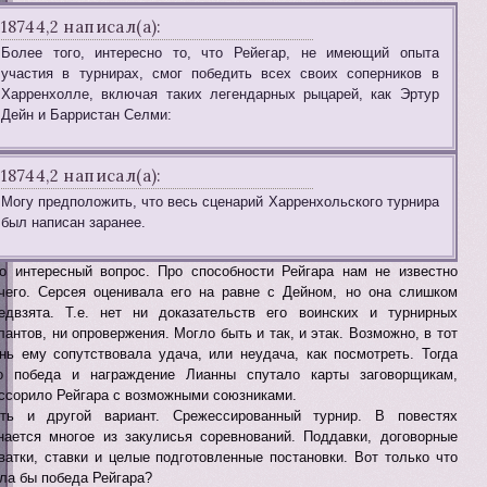
18744,2 написал(а):
Более того, интересно то, что Рейегар, не имеющий опыта
участия в турнирах, смог победить всех своих соперников в
Харренхолле, включая таких легендарных рыцарей, как Эртур
Дейн и Барристан Селми:
18744,2 написал(а):
Могу предположить, что весь сценарий Харренхольского турнира
был написан заранее.
о интересный вопрос. Про способности Рейгара нам не известно
чего. Серсея оценивала его на равне с Дейном, но она слишком
едвзята. Т.е. нет ни доказательств его воинских и турнирных
лантов, ни опровержения. Могло быть и так, и этак. Возможно, в тот
нь ему сопутствовала удача, или неудача, как посмотреть. Тогда
о победа и награждение Лианны спутало карты заговорщикам,
ссорило Рейгара с возможными союзниками.
ть и другой вариант. Срежессированный турнир. В повестях
нается многое из закулисья соревнований. Поддавки, договорные
ватки, ставки и целые подготовленные постановки. Вот только что
ла бы победа Рейгара?