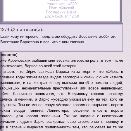
Уважение:
+4520
Пол:
Женский
Последний визит:
2020-05-26 14:42:58
18745,2 написал(а):
Если кому интересно, предлагаю обсудить Восстание Бобби Би.
Восстание Баратеона и все, что с ним связано
только за)
оме Арреновских амбиций мне весьма интересна роль, в том числе
практическая, Вариса во всей этой истории.
 знаем, что Эйрис выписал Вариса из-за моря и что «Эйрис в
следние годы жизни везде видел заговоры и очень любил казнить
зменников», и на кострах и под пытками погибло немало людей,
вершивших незначительные преступления или вовсе невиновных.
ейме Ланнистер вспоминал, что Безумному королю повсюду
делись изменники, а Варис «усердно указывал ему на тех, кого он
опустил». Тем не менее, евнух убеждал короля не открывать ворота
йскам лорда Тайвина Ланнистера; решение открыть ворота
азалось для короля гибельным. Так же наедине с некоторыми
ачимыми людьми Варис раскрывал свое стремление к порядку и
ру в стране и выражал привязанность тем, кто работает на те же