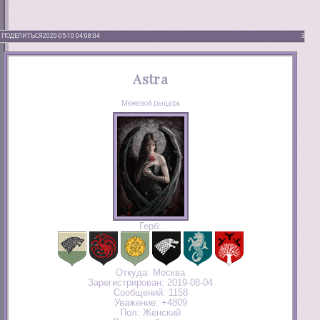
ПОДЕЛИТЬСЯ
2020-05-10 04:08:04
3
Astra
Межевой рыцарь
Герб:
Откуда:
Москва
Зарегистрирован
: 2019-08-04
Сообщений:
1158
Уважение:
+4809
Пол:
Женский