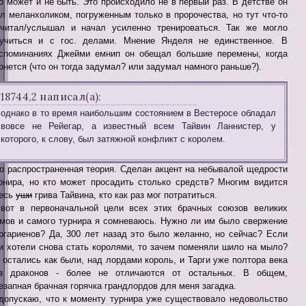
о может и не быть. Это происходило не в первый раз. В детстве он
л меланхоликом, погруженным только в пророчества, но тут что-то
читал/услышал и начал усиленно тренироваться. Так же могло
учиться и с гос. делами. Мнение Янделя не единственное. В
споминаниях Джейми емнип он обещал большие перемены, когда
рнется (что он тогда задумал? или задумал намного раньше?).
18744,2 написал(а):
однако в то время наибольшим состоянием в Вестеросе обладал
вовсе не Рейегар, а известный всем Тайвин Ланнистер, у
которого, к слову, был затяжной конфликт с королем.
о распространенная теория. Сделан акцент на небывалой щедрости
рнира, но кто может просадить столько средств? Многим видится
есь
уши
грива Тайвина, кто как раз мог потратиться.
вот в первоначальной цели всех этих брачных союзов великих
мов и самого турнира я сомневаюсь. Нужно ли им было свержение
ргариенов? Да, 300 лет назад это было желанно, но сейчас? Если
и хотели снова стать королями, то зачем поменяли шило на мыло?
 остались как были, над лордами король, и Тарги уже полтора века
з драконов - более не отличаются от остальных. В общем,
езапная брачная горячка грандлордов для меня загадка.
допускаю, что к моменту турнира уже существовало недовольство