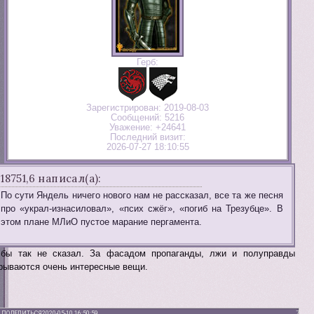
Герб:
Зарегистрирован
: 2019-08-03
Сообщений:
5216
Уважение:
+24641
Последний визит:
2026-07-27 18:10:55
18751,6 написал(а):
По сути Яндель ничего нового нам не рассказал, все та же песня
про «украл-изнасиловал», «псих сжёг», «погиб на Трезубце». В
этом плане МЛиО пустое марание пергамента.
бы так не сказал. За фасадом пропаганды, лжи и полуправды
рываются очень интересные вещи.
ПОДЕЛИТЬСЯ
2020-05-10 16:50:59
7