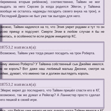
беременна вторым ребёнком), соотвественно, Тайвин не мог
выдать за него Серсею (а когда родился Эйегон, у Тайвина
вообще не осталось надежды посадить своего внука на трон), и
Последний Дракон не был уже так выгоден для него.
зможно, Тайвин надеялся на то, что Элия умрет родами и тут то он
рсею принцу и подсунет. Смерти Элии в любом случае я бы не
ивилась, в особенности если рядом инициатор КС.
18753,2 написал(а):
Возможно, Тайвин уже тогда решил посадить на трон Роберта.
чему именно Роберта? У Тайвина собственный сын Джейме имелся.
м ни король? Вот даже наш любимый малыш Джонни, смотря на
ейме, думает, что именно так и должен выглядеть король.
18753,2 написал(а):
Эйерис верил до последнего, что Тайвин пришёл спасти его в КГ,
возможно, так же думал и Рейегар? А Ланнистер просто сделал
его пешкой в своей игре.
юсь, что Рейгар уже ничего не мог думать когда Тайвин явился к КГ,