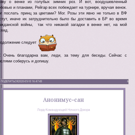
ову о венке из голубых зимних роз. И вот, воодушевленный
бовью и планами, Рейгар всех побеждает на турнире, вручая венок.
г послать принц за цветами? Мог. Розы эти явно не только в ВФ
стут, иначе их затруднительно было бы доставить в БР во время
ажданской войны, так что никакой загадки в венке нет, на мой
гляд.
одолжение следует
 Очень благодарна вам, леди, за тему для беседы. Сейчас с
слями соберусь и допишу.
ПОДЕЛИТЬСЯ
2020-05-10 16:47:43
6
Анонимус-сан
Лорд-Командующий Ночного Дозора