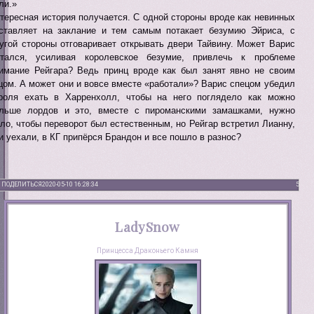
ли.»
тересная история получается. С одной стороны вроде как невинных
ставляет на заклание и тем самым потакает безумию Эйриса, с
угой стороны отговаривает открывать двери Тайвину. Может Варис
тался, усиливая королевское безумие, привлечь к проблеме
имание Рейгара? Ведь принц вроде как был занят явно не своим
цом. А может они и вовсе вместе «работали»? Варис спецом убедил
роля ехать в Харренхолл, чтобы на него поглядело как можно
льше лордов и это, вместе с пироманскими замашками, нужно
ло, чтобы переворот был естественным, но Рейгар встретил Лианну,
и уехали, в КГ припёрся Брандон и все пошло в разнос?
ПОДЕЛИТЬСЯ
2020-05-10 16:28:34
5
LadySnow
Принцесса Драконьего Камня