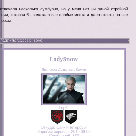
отвечала несколько сумбурно, но у меня нет ни одной стройной
рсии, которая бы залатала все слабые места и дала ответы на все
просы.
ПОДЕЛИТЬСЯ
2020-05-10 11:00:02
4
LadySnow
Принцесса Драконьего Камня
Герб:
Откуда:
Санкт-Петербург
Зарегистрирован
: 2019-08-03
Сообщений:
863