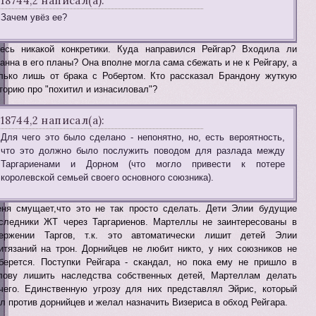
18744,2 написал(а):
Зачем увёз ее?
есь никакой конкретики. Куда направился Рейгар? Входила ли
анна в его планы? Она вполне могла сама сбежать и не к Рейгару, а
лько лишь от брака с Робертом. Кто рассказал Брандону жуткую
торию про "похитил и изнасиловал"?
18744,2 написал(а):
Для чего это было сделано - непонятно, но, есть вероятность,
что это должно было послужить поводом для разлада между
Таргариенами и Дорном (что могло привести к потере
королевской семьей своего основного союзника).
ня смущает,что это не так просто сделать. Дети Элии будущие
следники ЖТ через Таргариенов. Мартеллы не заинтересованы в
ержении Таргов, т.к. это автоматически лишит детей Элии
итязаний на трон. Дорнийцев не любит никто, у них союзников не
берется. Поступки Рейгара - скандал, но пока ему не пришло в
лову лишить наследства собственных детей, Мартеллам делать
чего. Единственную угрозу для них представлял Эйрис, который
л против дорнийцев и желал назначить Визериса в обход Рейгара.