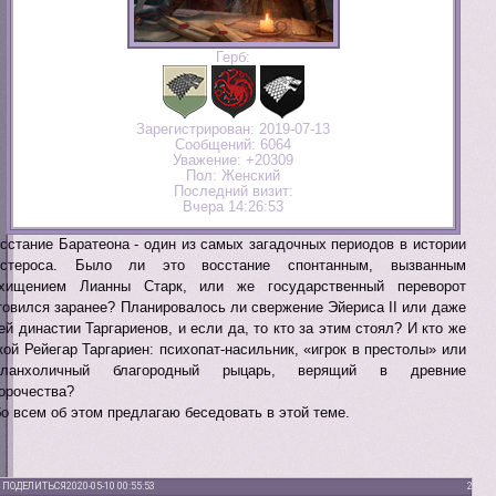
Герб:
Зарегистрирован
: 2019-07-13
Сообщений:
6064
Уважение:
+20309
Пол:
Женский
Последний визит:
Вчера 14:26:53
сстание Баратеона - один из самых загадочных периодов в истории
естероса. Было ли это восстание спонтанным, вызванным
хищением Лианны Старк, или же государственный переворот
товился заранее? Планировалось ли свержение Эйериса II или даже
ей династии Таргариенов, и если да, то кто за этим стоял? И кто же
кой Рейегар Таргариен: психопат-насильник, «игрок в престолы» или
еланхоличный благородный рыцарь, верящий в древние
орочества?
о всем об этом предлагаю беседовать в этой теме.
ПОДЕЛИТЬСЯ
2020-05-10 00:55:53
2