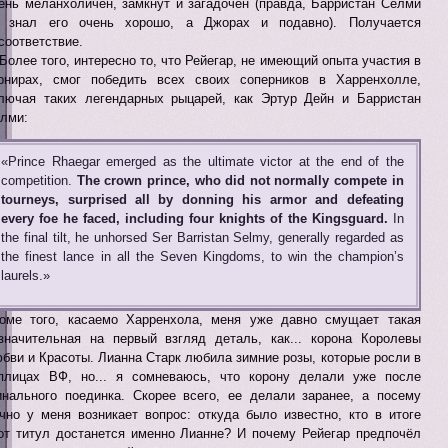
ень меланхоличен, замкнут и загадочен (правда, Барристан Селми
 знал его очень хорошо, а Джорах и подавно). Получается
соответствие.
 Более того, интересно то, что Рейегар, не имеющий опыта участия в
рнирах, смог победить всех своих соперников в Харренхолле,
лючая таких легендарных рыцарей, как Эртур Дейн и Барристан
лми:
«Prince Rhaegar emerged as the ultimate victor at the end of the
competition.
The crown prince, who did not normally compete in
tourneys, surprised all by donning his armor and defeating
every foe he faced, including four knights of the Kingsguard.
In
the final tilt, he unhorsed Ser Barristan Selmy, generally regarded as
the finest lance in all the Seven Kingdoms, to win the champion’s
laurels.»
оме того, касаемо Харренхола, меня уже давно смущает такая
значительная на первый взгляд деталь, как... корона Королевы
бви и Красоты. Лианна Старк любила зимние розы, которые росли в
плицах ВФ, но... я сомневаюсь, что корону делали уже после
нального поединка. Скорее всего, ее делали заранее, а посему
чно у меня возникает вопрос: откуда было известно, кто в итоге
от титул достанется именно Лианне? И почему Рейегар предпочёл