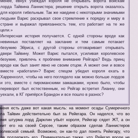
менее, евнух убеждал короля не открывать ворота войскам
лорда Тайвина Ланнистера; решение открыть ворота оказалось
для короля гибельным. Так же наедине с некоторыми значимыми
людьми Варис раскрывал свое стремление к порядку и миру в
стране и выражал привязанность тем, кто работает на те же
цели.»
Интересная история получается. С одной стороны вроде как
невинных поставляет на заклание и тем самым потакает
безумию Эйриса, с другой стороны отговаривает открывать
двери Тайвину. Может Варис пытался, усиливая королевское
безумие, привлечь к проблеме внимание Рейгара? Ведь принц
вроде как был занят явно не своим отцом. А может они и вовсе
вместе «работали»? Варис спецом убедил короля ехать в
Харренхолл, чтобы на него поглядело как можно больше лордов
и это, вместе с пироманскими замашками, нужно было, чтобы
переворот был естественным, но Рейгар встретил Лианну, они
уехали, в КГ припёрся Брандон и все пошло в разнос?
меня есть даже вот какая мысль: на момент осады Сумеречного
ла Тайвин действительно был за Рейегара. Он наделся, что во
емя штурма лорд Дарклин убьёт короля, Рейегар сядет ЖТ, а он
нит его на своей Серсее, таким образом сделав Ланнистеров
ролевской семьей. Возможно, он как-то дал понять Рейегару, что
тов поддержать его. Примечательно также, что Рейегар вроде не