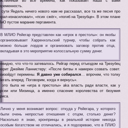
ейственный во все времена, как показывает наша с вами
временность.
 сути Яндель ничего нового нам не рассказал, все та же песня про
крал-изнасиловал», «псих сжёг», «погиб на Трезубце». В этом плане
иО пустое марание пергамента.
В МЛИО Рейегар представлен как «игрок в престолы»: он якобы
организовывает Харренхольский турнир, чтобы собрать как
можно больше лордов и организовать заговор против отца,
вкладывая в это мероприятие колоссальную сумму денег.
евидно, что что-то затевалось. Рейгар перед отъездом на Трезубец
ворит Джейме Ланнистеру: «После битвы я намерен созвать совет.
оизойдут перемены.
Я давно уже собирался
… впрочем, что толку
бегать вперед. Поговорим, когда я вернусь».
 это была не «игра в престолы» aka власть ради власти, как у
рсеи или Мизинца, а именно спасение королевства от безумия
риса.
Лично у меня возникает вопрос: откуда у Рейегара, у которого
были очень непростые отношения с отцом, столько денег?
Насколько я знаю, кронпринцы в реальной истории никогда
особым богатством не отличались, и я подозреваю, что в ПЛИО