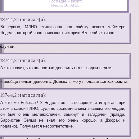
Последний визит:
Вчера 16:09:35
18744,2 написал(а):
Во-первых, МЛИО стилизован под работу некого мейстера
Янделя, который явно описывает историю ВБ необъективно.
ехун он.
18744,2 написал(а):
А это значит, что полностью доверять его выводам нельзя.
и вообще нельзя доверять. Домыслы могут подаваться как факты.
18744,2 написал(а):
А что же Рейегар? У Янделя он - заговорщик и интриган, при
этом в самой ПЛИО, судя по воспоминаниям знавших его людей,
он был очень меланхоличен, замкнут и загадочен (правда,
Барристан Селми не знал его очень хорошо, а Джорах и
подавно). Получается несоответствие.