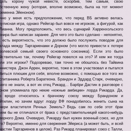
тдать корону чужой невесте, оскорбив, тем самым, свою
бственную жену (которая, вполне возможно, была на тот момент
ременна Эйеноном).
чно у меня есть предположение, что перед ВБ активно велась
кулисная игра, однако Рейегар был вовсе не игроком, а фигурой, как
Лианна. Могу предположить, что весь сценарий Харренхольского
рнира был написан заранее. Для чего это было сделано - непонятно,
, есть вероятность, что это должно было послужить поводом для
злада между Таргариенами и Дорном (что могло привести к потере
ролевской семьей своего основного союзника). Если это было
йствительно так, почему Рейегар повелся на это? И кем же тогда
ли эти игроки? Подозреваю, там точно не обошлось без Тайвина
ннистера. Джон Аррен, вероятно, тоже в этом участвовал и пытался
биться плюшек для себя, вполне возможно, с помощью все того же
спитанника Роберта Баратеона. Брандон и Эддард Старк, очевидно,
чего не знали, а вот их отец Рикард... Барбри Дастин в разговоре с
оном упоминала про некие «южные амбиции» лорда Рикарда. Да,
то вроде относилось к брачному союзу между Брандоном и
йтилин, но зачем вдруг лорду ВФ понадобилось женить сына на
чери властителя Речных Земель? Ведь сам по себе этот брак
чем бы не отличался от брака с представительницей какого-нибудь
верного Дома. Очевидно, Рикарду был нужен военный союз, но для
го? Вероятно, именно для свержения Эйериса (а может быть, и всей
настии Таргариенов в целом). Раз Рикард планировал союз с Талли,