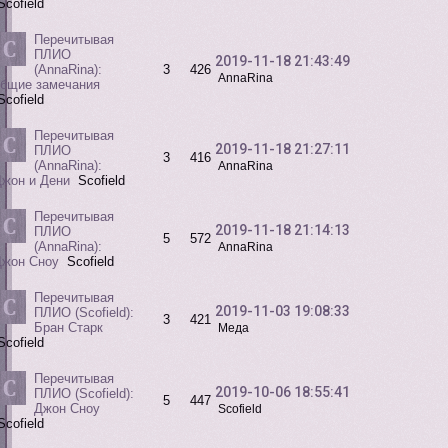
Scofield
Перечитывая
ПЛИО
2019-11-18 21:43:49
(AnnaRina):
3
426
AnnaRina
общие замечания
Scofield
Перечитывая
2019-11-18 21:27:11
ПЛИО
3
416
(AnnaRina):
AnnaRina
жон и Дени
Scofield
Перечитывая
2019-11-18 21:14:13
ПЛИО
5
572
(AnnaRina):
AnnaRina
Джон Сноу
Scofield
Перечитывая
2019-11-03 19:08:33
ПЛИО (Scofield):
3
421
Бран Старк
Меда
Scofield
Перечитывая
2019-10-06 18:55:41
ПЛИО (Scofield):
5
447
Джон Сноу
Scofield
Scofield