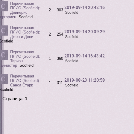
Перечитывая
2019-09-14 20:42:16
ПЛИО (Scofield):
2
303
Дейнерис
Scofield
аргариен
Scofield
Перечитывая
2019-09-14 20:39:29
ПЛИО (Scofield):
2
254
Джон и Дени
Scofield
Scofield
Перечитывая
2019-09-14 16:43:42
ПЛИО (Scofield):
1
360
Тирион
Scofield
Ланнистер
Scofield
Перечитывая
2019-08-23 11:20:58
ПЛИО (Scofield):
1
311
Санса Старк
Scofield
Scofield
Страница:
1