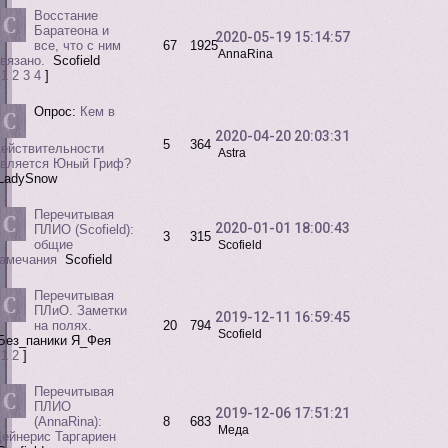
Восстание
Баратеона и
2020-05-19 15:14:57
все, что с ним
67
1925
AnnaRina
вязано.
Scofield
1
2
3
4
]
Опрос:
Кем в
2020-04-20 20:03:31
5
364
ействительности
Astra
является Юный Гриф?
LadySnow
Перечитывая
2020-01-01 18:00:43
ПЛИО (Scofield):
3
315
общие
Scofield
замечания
Scofield
Перечитывая
ПЛиО. Заметки
2019-12-11 16:59:45
на полях.
20
794
Scofield
Без_паники Я_Фея
1
2
]
Перечитывая
ПЛИО
2019-12-06 17:51:21
(AnnaRina):
8
683
Меда
ейнерис Таргариен