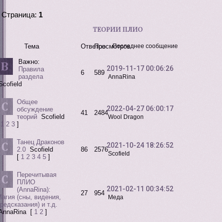
Страница:
1
ТЕОРИИ ПЛИО
Тема
Ответов
Просмотров
Последнее сообщение
Важно:
2019-11-17 00:06:26
Правила
6
589
раздела
AnnaRina
Scofield
Общее
2022-04-27 06:00:17
обсуждение
41
2484
теорий
Scofield
Wool Dragon
1
2
3
]
Танец Драконов
2021-10-24 18:26:52
2.0
Scofield
86
2576
Scofield
[
1
2
3
4
5
]
Перечитывая
ПЛИО
2021-02-11 00:34:52
(AnnaRina):
27
954
агия (сны, видения,
Меда
редсказания) и т.д.
AnnaRina
[
1
2
]